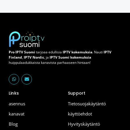
Pro IPTV Suomi
tarjoaa edullisia
IPTV kokemuksia
. Nauti
IPTV
Finland
,
IPTV Nordic
, ja
IPTV Suomi kokemuksia
huippulaadukkaista kanavista parhaaseen hintaan!
W
E
h
n
a
v
t
e
Links
Support
s
l
a
o
p
p
asennus
Tietosuojakäytäntö
p
e
kanavat
käyttöehdot
Blog
Hyvityskäytäntö