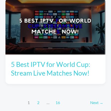
5 Best IPTV for World Cup:
Stream Live Matches Now!
1
2
…
16
Next
→