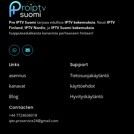
Pro IPTV Suomi
tarjoaa edullisia
IPTV kokemuksia
. Nauti
IPTV
Finland
,
IPTV Nordic
, ja
IPTV Suomi kokemuksia
huippulaadukkaista kanavista parhaaseen hintaan!
W
E
h
n
a
v
t
e
Links
Support
s
l
a
o
p
p
asennus
Tietosuojakäytäntö
p
e
kanavat
käyttöehdot
Blog
Hyvityskäytäntö
Contacten
+44 7724636018
iptv.proservice24@gmail.com