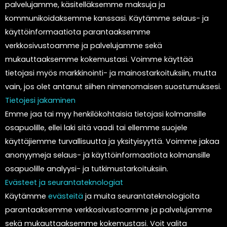
palvelujamme, käsitelläksemme maksuja ja
kommunikoidaksemme kanssasi. Käytämme selaus- ja
käyttöinformaatiota parantaaksemme
verkkosivustoamme ja palvelujamme sekä
mukauttaaksemme kokemustasi. Voimme käyttää
tietojasi myös markkinointi- ja mainostarkoituksiin, mutta
vain, jos olet antanut siihen nimenomaisen suostumuksesi.
Tietojesi jakaminen
Emme jaa tai myy henkilökohtaisia tietojasi kolmansille
osapuolille, ellei laki sitä vaadi tai ellemme suojele
käyttäjiemme turvallisuutta ja yksityisyyttä. Voimme jakaa
anonyymeja selaus- ja käyttöinformaatiota kolmansille
osapuolille analyysi- ja tutkimustarkoituksiin.
Evästeet ja seurantateknologiat
Käytämme
evästeitä
ja muita seurantateknologioita
parantaaksemme verkkosivustoamme ja palvelujamme
sekä mukauttaaksemme kokemustasi. Voit valita