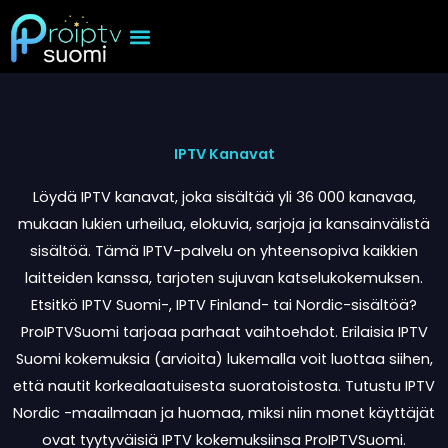
Skip
to
content
iptv kanavat
IPTV Kanavat
Löydä IPTV kanavat, joka sisältää yli 36 000 kanavaa,
mukaan lukien urheilua, elokuvia, sarjoja ja kansainvälistä
sisältöä. Tämä IPTV-palvelu on yhteensopiva kaikkien
laitteiden kanssa, tarjoten sujuvan katselukokemuksen.
Etsitkö IPTV Suomi-, IPTV Finland- tai Nordic-sisältöä?
ProIPTVSuomi tarjoaa parhaat vaihtoehdot. Erilaisia IPTV
Suomi kokemuksia (arvioita) lukemalla voit luottaa siihen,
että nautit korkealaatuisesta suoratoistosta. Tutustu IPTV
Nordic -maailmaan ja huomaa, miksi niin monet käyttäjät
ovat tyytyväisiä IPTV kokemuksiinsa ProIPTVSuomi.