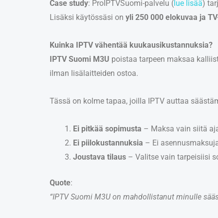
Case study
: ProIPTVSuomi-palvelu (
lue lisää
) ta
Lisäksi käytössäsi on
yli 250 000 elokuvaa ja TV
Kuinka IPTV vähentää kuukausikustannuksia?
IPTV Suomi M3U
poistaa tarpeen maksaa kalliista 
ilman lisälaitteiden ostoa.
Tässä on kolme tapaa, joilla IPTV auttaa sääst
Ei pitkää sopimusta
– Maksa vain siitä aja
Ei piilokustannuksia
– Ei asennusmaksuja t
Joustava tilaus
– Valitse vain tarpeisiisi 
Quote
:
“IPTV Suomi M3U on mahdollistanut minulle säästö