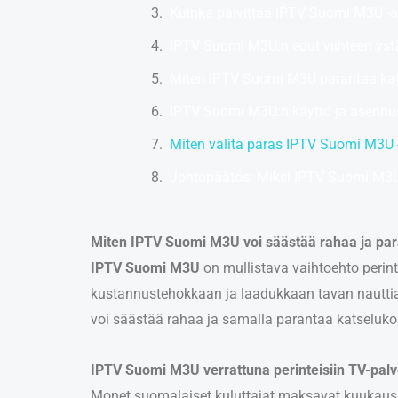
Kuinka päivittää IPTV Suomi M3U -a
IPTV Suomi M3U:n edut viihteen ystä
Miten IPTV Suomi M3U parantaa ka
IPTV Suomi M3U:n käyttö ja asenn
Miten valita paras IPTV Suomi M3U 
Johtopäätös: Miksi IPTV Suomi M3U
Miten IPTV Suomi M3U voi säästää rahaa ja pa
IPTV Suomi M3U
on mullistava vaihtoehto perinteis
kustannustehokkaan ja laadukkaan tavan nauttia
voi säästää rahaa ja samalla parantaa katseluk
IPTV Suomi M3U verrattuna perinteisiin TV-palv
Monet suomalaiset kuluttajat maksavat kuukausitta