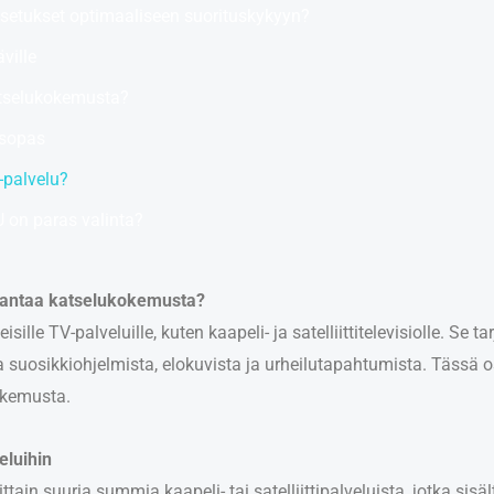
setukset optimaaliseen suorituskykyyn?
ville
tselukokemusta?
usopas
-palvelu?
 on paras valinta?
rantaa katselukokemusta?
ille TV-palveluille, kuten kaapeli- ja satelliittitelevisiolle. Se ta
 suosikkiohjelmista, elokuvista ja urheilutapahtumista. Tässä
okemusta.
eluihin
in suuria summia kaapeli- tai satelliittipalveluista, jotka sisäl