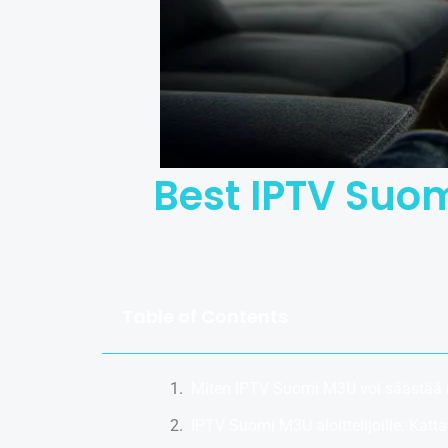
Best IPTV Suo
Table of Contents
Miten IPTV Suomi M3U voi säästää 
IPTV Suomi M3U aloittelijoille: Katt