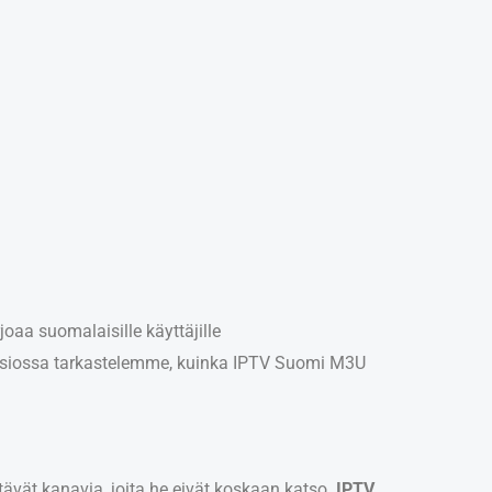
rjoaa suomalaisille käyttäjille
 osiossa tarkastelemme, kuinka IPTV Suomi M3U
tävät kanavia, joita he eivät koskaan katso.
IPTV