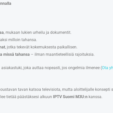
nnalla
aa
, mukaan lukien urheilu ja dokumentit.
aksi milloin tahansa.
mat
, jotka tekevät kokemuksesta paikallisen.
 ja missä tahansa
– ilman maantieteellisiä rajoituksia.
siakastuki, joka auttaa nopeasti, jos ongelmia ilmenee (
Ota yh
 joustavan tavan katsoa televisiota, mutta aloittelijalle konsept
lee tietää päästäksesi alkuun
IPTV Suomi M3U:n
kanssa.