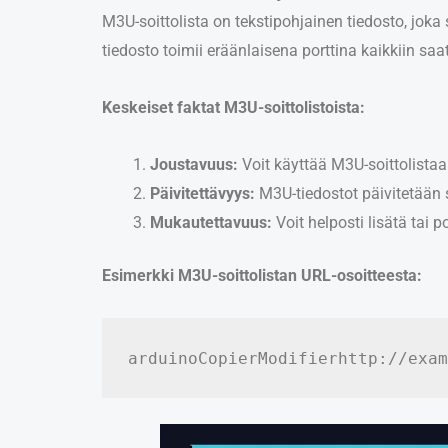
M3U-soittolista on tekstipohjainen tiedosto, joka 
tiedosto toimii eräänlaisena porttina kaikkiin saata
Keskeiset faktat M3U-soittolistoista:
Joustavuus:
Voit käyttää M3U-soittolistaa m
Päivitettävyys:
M3U-tiedostot päivitetään sä
Mukautettavuus:
Voit helposti lisätä tai 
Esimerkki M3U-soittolistan URL-osoitteesta:
arduinoCopierModifier