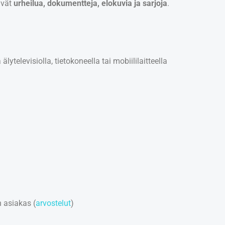
tävät
urheilua, dokumentteja, elokuvia ja sarjoja
.
ytelevisiolla, tietokoneella tai mobiililaitteella
 asiakas (
arvostelut
)