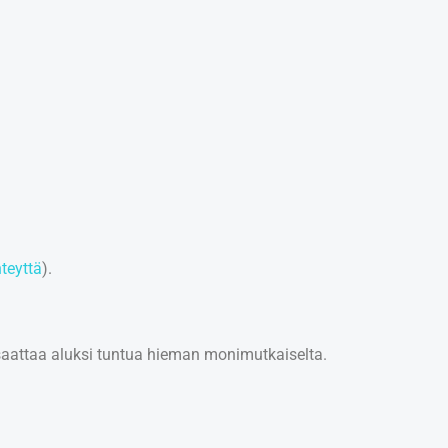
teyttä
).
i saattaa aluksi tuntua hieman monimutkaiselta.