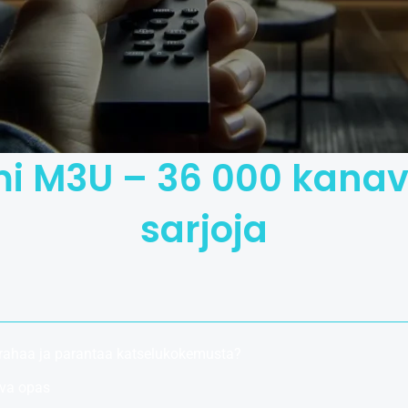
mi M3U – 36 000 kanava
sarjoja
rahaa ja parantaa katselukokemusta?
ava opas