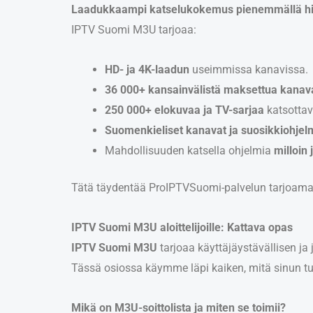
Laadukkaampi katselukokemus pienemmällä hi
IPTV Suomi M3U tarjoaa:
HD- ja 4K-laadun
useimmissa kanavissa.
36 000+ kansainvälistä maksettua kanav
250 000+ elokuvaa ja TV-sarjaa
katsottav
Suomenkieliset kanavat ja suosikkiohjel
Mahdollisuuden katsella ohjelmia
milloin
Tätä täydentää ProIPTVSuomi-palvelun tarjoama a
IPTV Suomi M3U aloittelijoille: Kattava opas
IPTV Suomi M3U
tarjoaa käyttäjäystävällisen ja
Tässä osiossa käymme läpi kaiken, mitä sinun tu
Mikä on M3U-soittolista ja miten se toimii?