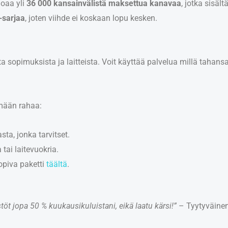
rjoaa yli
36 000 kansainvälistä maksettua kanavaa
, jotka sisäl
-sarjaa
, joten viihde ei koskaan lopu kesken.
sopimuksista ja laitteista. Voit käyttää palvelua millä tahansa äl
ämään rahaa:
sta, jonka tarvitset.
ai laitevuokria.
sopiva paketti
täältä
.
t jopa 50 % kuukausikuluistani, eikä laatu kärsi!”
– Tyytyväinen