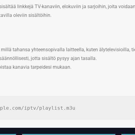
sisältää linkkejä TV-kanaviin, elokuviin ja sarjoihin, joita void
villa oleviin sisältöihin.
illä tahansa yhteensopivalla laitteella, kuten älytelevisioilla, ti
ännöllisesti, jotta sisältö pysyy ajan tasalla.
poistaa kanavia tarpeidesi mukaan.