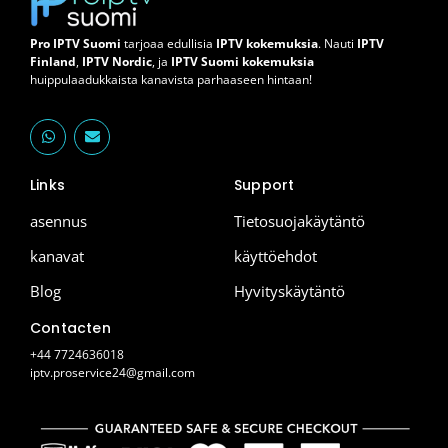
Pro IPTV Suomi
tarjoaa edullisia
IPTV kokemuksia
. Nauti
IPTV
Finland
,
IPTV Nordic
, ja
IPTV Suomi kokemuksia
huippulaadukkaista kanavista parhaaseen hintaan!
W
E
h
n
a
v
t
e
Links
Support
s
l
a
o
p
p
asennus
Tietosuojakäytäntö
p
e
kanavat
käyttöehdot
Blog
Hyvityskäytäntö
Contacten
+44 7724636018
iptv.proservice24@gmail.com