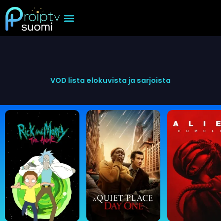
Skip
to
content
VOD lista elokuvista ja sarjoista