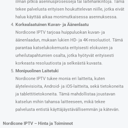
ilman pitkiä asennusprosesseja tai laitehankintoja. Tämä
tekee palvelusta erityisen houkuttelevan niille, jotka eivät
halua käyttää aikaa monimutkaisessa asennuksessa.
Korkealaatuinen Kuvan- ja Äänenlaatu
Nordicone IPTV tarjoaa huippuluokan kuvan- ja
äänenlaadun, mukaan lukien HD- ja 4K-resoluutiot. Tämä
parantaa katselukokemusta erityisesti elokuvien ja
urheilutapahtumien osalta, jotka hyötyvät erityisesti
korkeasta resoluutiosta ja selkeästä kuvasta.
Monipuolinen Laitetuki
Nordicone IPTV tukee monia eri laitteita, kuten
älytelevisioita, Android- ja iOS-laitteita, sekä tietokoneita
ja tablettitietokoneita. Tämä mahdollistaa joustavan
katselun mihin tahansa laitteeseen, mikä tekee
palvelusta entistä käyttäjäystävällisemmän ja kätevän.
Nordicone IPTV – Hinta ja Toiminnot