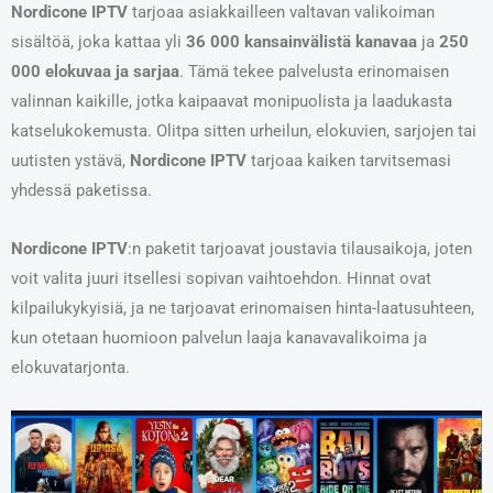
Nordicone IPTV
tarjoaa asiakkailleen valtavan valikoiman
sisältöä, joka kattaa yli
36 000 kansainvälistä kanavaa
ja
250
000 elokuvaa ja sarjaa
. Tämä tekee palvelusta erinomaisen
valinnan kaikille, jotka kaipaavat monipuolista ja laadukasta
katselukokemusta. Olitpa sitten urheilun, elokuvien, sarjojen tai
uutisten ystävä,
Nordicone IPTV
tarjoaa kaiken tarvitsemasi
yhdessä paketissa.
Nordicone IPTV
:n paketit tarjoavat joustavia tilausaikoja, joten
voit valita juuri itsellesi sopivan vaihtoehdon. Hinnat ovat
kilpailukykyisiä, ja ne tarjoavat erinomaisen hinta-laatusuhteen,
kun otetaan huomioon palvelun laaja kanavavalikoima ja
elokuvatarjonta.