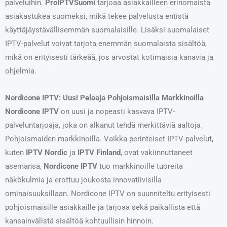
palveluihin.
ProIPTVSuomi
tarjoaa asiakkailleen erinomaista
asiakastukea suomeksi, mikä tekee palvelusta entistä
käyttäjäystävällisemmän suomalaisille. Lisäksi suomalaiset
IPTV-palvelut voivat tarjota enemmän suomalaista sisältöä,
mikä on erityisesti tärkeää, jos arvostat kotimaisia kanavia ja
ohjelmia.
Nordicone IPTV: Uusi Pelaaja Pohjoismaisilla Markkinoilla
Nordicone IPTV
on uusi ja nopeasti kasvava IPTV-
palveluntarjoaja, joka on alkanut tehdä merkittäviä aaltoja
Pohjoismaiden markkinoilla. Vaikka perinteiset IPTV-palvelut,
kuten
IPTV Nordic
ja
IPTV Finland
, ovat vakiinnuttaneet
asemansa,
Nordicone IPTV
tuo markkinoille tuoreita
näkökulmia ja erottuu joukosta innovatiivisilla
ominaisuuksillaan. Nordicone IPTV on suunniteltu erityisesti
pohjoismaisille asiakkaille ja tarjoaa sekä paikallista että
kansainvälistä sisältöä kohtuullisin hinnoin.