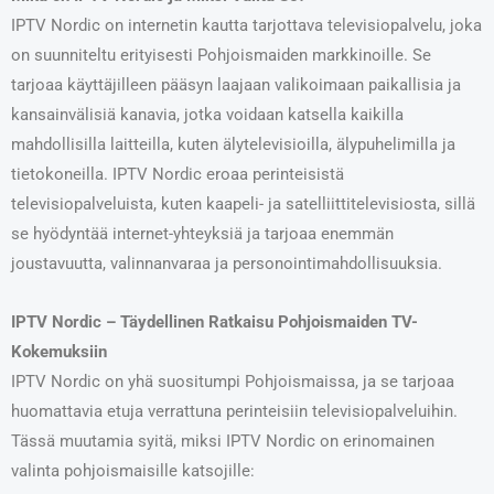
IPTV Nordic on internetin kautta tarjottava televisiopalvelu, joka
on suunniteltu erityisesti Pohjoismaiden markkinoille. Se
tarjoaa käyttäjilleen pääsyn laajaan valikoimaan paikallisia ja
kansainvälisiä kanavia, jotka voidaan katsella kaikilla
mahdollisilla laitteilla, kuten älytelevisioilla, älypuhelimilla ja
tietokoneilla. IPTV Nordic eroaa perinteisistä
televisiopalveluista, kuten kaapeli- ja satelliittitelevisiosta, sillä
se hyödyntää internet-yhteyksiä ja tarjoaa enemmän
joustavuutta, valinnanvaraa ja personointimahdollisuuksia.
IPTV Nordic – Täydellinen Ratkaisu Pohjoismaiden TV-
Kokemuksiin
IPTV Nordic on yhä suositumpi Pohjoismaissa, ja se tarjoaa
huomattavia etuja verrattuna perinteisiin televisiopalveluihin.
Tässä muutamia syitä, miksi IPTV Nordic on erinomainen
valinta pohjoismaisille katsojille: