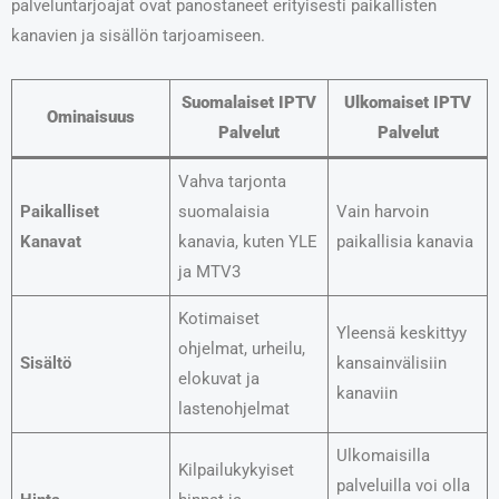
palveluntarjoajat ovat panostaneet erityisesti paikallisten
kanavien ja sisällön tarjoamiseen.
Suomalaiset IPTV
Ulkomaiset IPTV
Ominaisuus
Palvelut
Palvelut
Vahva tarjonta
Paikalliset
suomalaisia
Vain harvoin
Kanavat
kanavia, kuten YLE
paikallisia kanavia
ja MTV3
Kotimaiset
Yleensä keskittyy
ohjelmat, urheilu,
Sisältö
kansainvälisiin
elokuvat ja
kanaviin
lastenohjelmat
Ulkomaisilla
Kilpailukykyiset
palveluilla voi olla