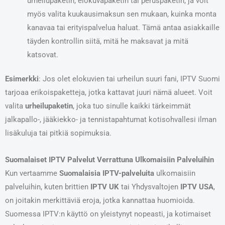
urheilupaketin, elokuvapaketin tai peruspaketin, ja voit
myös valita kuukausimaksun sen mukaan, kuinka monta
kanavaa tai erityispalvelua haluat. Tämä antaa asiakkaille
täyden kontrollin siitä, mitä he maksavat ja mitä
katsovat.
Esimerkki
: Jos olet elokuvien tai urheilun suuri fani, IPTV Suomi
tarjoaa erikoispaketteja, jotka kattavat juuri nämä alueet. Voit
valita
urheilupaketin
, joka tuo sinulle kaikki tärkeimmät
jalkapallo-, jääkiekko- ja tennistapahtumat kotisohvallesi ilman
lisäkuluja tai pitkiä sopimuksia.
Suomalaiset IPTV Palvelut Verrattuna Ulkomaisiin Palveluihin
Kun vertaamme
Suomalaisia IPTV-palveluita
ulkomaisiin
palveluihin, kuten brittien
IPTV UK
tai Yhdysvaltojen
IPTV USA
,
on joitakin merkittäviä eroja, jotka kannattaa huomioida.
Suomessa IPTV:n käyttö on yleistynyt nopeasti, ja kotimaiset