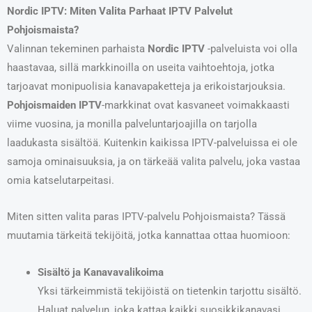
Nordic IPTV: Miten Valita Parhaat IPTV Palvelut
Pohjoismaista?
Valinnan tekeminen parhaista
Nordic IPTV
-palveluista voi olla
haastavaa, sillä markkinoilla on useita vaihtoehtoja, jotka
tarjoavat monipuolisia kanavapaketteja ja erikoistarjouksia.
Pohjoismaiden IPTV
-markkinat ovat kasvaneet voimakkaasti
viime vuosina, ja monilla palveluntarjoajilla on tarjolla
laadukasta sisältöä. Kuitenkin kaikissa IPTV-palveluissa ei ole
samoja ominaisuuksia, ja on tärkeää valita palvelu, joka vastaa
omia katselutarpeitasi.
Miten sitten valita paras IPTV-palvelu Pohjoismaista? Tässä
muutamia tärkeitä tekijöitä, jotka kannattaa ottaa huomioon:
Sisältö ja Kanavavalikoima
Yksi tärkeimmistä tekijöistä on tietenkin tarjottu sisältö.
Haluat palvelun, joka kattaa kaikki suosikkikanavasi,