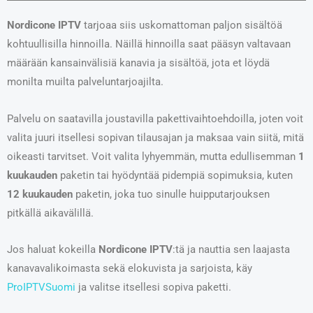
Nordicone IPTV
tarjoaa siis uskomattoman paljon sisältöä
kohtuullisilla hinnoilla. Näillä hinnoilla saat pääsyn valtavaan
määrään kansainvälisiä kanavia ja sisältöä, jota et löydä
monilta muilta palveluntarjoajilta.
Palvelu on saatavilla joustavilla pakettivaihtoehdoilla, joten voit
valita juuri itsellesi sopivan tilausajan ja maksaa vain siitä, mitä
oikeasti tarvitset. Voit valita lyhyemmän, mutta edullisemman
1
kuukauden
paketin tai hyödyntää pidempiä sopimuksia, kuten
12 kuukauden
paketin, joka tuo sinulle huipputarjouksen
pitkällä aikavälillä.
Jos haluat kokeilla
Nordicone IPTV
:tä ja nauttia sen laajasta
kanavavalikoimasta sekä elokuvista ja sarjoista, käy
ProIPTVSuomi
ja valitse itsellesi sopiva paketti.