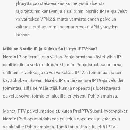
yhteyttä
päästäksesi käsiksi tietyistä alueista
rajoitettuihin kanaviin ja sisällöihin.
Nordic IPTV
-palvelut
voivat tukea VPN:ää, mutta varmista ennen palvelun
valintaa, että se toimii saumattomasti VPN-yhteyden
kanssa.
Mikä on Nordic IP ja Kuinka Se Liittyy IPTV:hen?
Nordic IP
on termi, joka viittaa Pohjoismaissa käytettyihin
IP-
osoitteisiin
ja verkkoinfrastruktuuriin. Pohjoismaissa on oma,
erillinen IP-verkko, joka voi vaikuttaa IPTV:n toimintaan ja sen
käyttökokemukseen.
Nordic IP
on tärkeä osa
IPTV
-palveluiden
toimintaa, sillä se määrittää, kuinka nopeasti ja luotettavasti
palvelut voivat toimia eri alueilla, erityisesti Pohjoismaissa.
Monet IPTV-palveluntarjoajat, kuten
ProIPTVSuomi
, hyödyntävät
Nordic IP
:tä optimoidakseen palvelun nopeuden ja vakauden
asiakkaille Pohjoismaissa. Tämä tarkoittaa sitä, että IPTV-