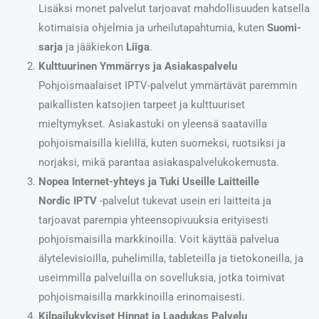
Lisäksi monet palvelut tarjoavat mahdollisuuden katsella
kotimaisia ohjelmia ja urheilutapahtumia, kuten
Suomi-
sarja
ja jääkiekon
Liiga
.
Kulttuurinen Ymmärrys ja Asiakaspalvelu
Pohjoismaalaiset IPTV-palvelut ymmärtävät paremmin
paikallisten katsojien tarpeet ja kulttuuriset
mieltymykset. Asiakastuki on yleensä saatavilla
pohjoismaisilla kielillä, kuten suomeksi, ruotsiksi ja
norjaksi, mikä parantaa asiakaspalvelukokemusta.
Nopea Internet-yhteys ja Tuki Useille Laitteille
Nordic IPTV
-palvelut tukevat usein eri laitteita ja
tarjoavat parempia yhteensopivuuksia erityisesti
pohjoismaisilla markkinoilla. Voit käyttää palvelua
älytelevisioilla, puhelimilla, tableteilla ja tietokoneilla, ja
useimmilla palveluilla on sovelluksia, jotka toimivat
pohjoismaisilla markkinoilla erinomaisesti.
Kilpailukykyiset Hinnat ja Laadukas Palvelu