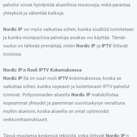
palvelut voivat hyödyntää alueellisia resursseja, mikä parantaa
yhteyksiä ja vähentää katkoja.
Nordic IP
voi myös vaikuttaa siihen, kuinka sisältöä toimitetaan
ja kuinka monipuolisia palveluja asiakas voi käyttää. Tämän
vuoksi on tärkeää ymmärtää, miten
Nordic IP
ja
IPTV
liittyvät
toisiinsa.
Nordic IP:n Rooli IPTV Kokemuksessa
Nordic IP
:llä on suuri rooli
IPTV
-kokemuksessa, koska se
vaikuttaa siihen, kuinka nopeasti ja luotettavasti IPTV-palvelut
toimivat. Pohjoismaiden alueella
Nordic IP
mahdollistaa
nopeammat yhteydet ja paremman suorituskyvyn verrattuna
muihin alueisiin, koska alueella on omat optimoidut
verkkoinfrastruktuurit.
Tässä muutamia keskeisiä tekijöitä, jotka liittyvät
Nordic IP
:n