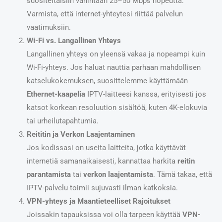
suositeltaisiin vähintään 25–50 Mbps nopeutta.
Varmista, että internet-yhteytesi riittää palvelun
vaatimuksiin.
Wi-Fi vs. Langallinen Yhteys
Langallinen yhteys on yleensä vakaa ja nopeampi kuin
Wi-Fi-yhteys. Jos haluat nauttia parhaan mahdollisen
katselukokemuksen, suosittelemme käyttämään
Ethernet-kaapelia
IPTV-laitteesi kanssa, erityisesti jos
katsot korkean resoluution sisältöä, kuten 4K-elokuvia
tai urheilutapahtumia.
Reititin ja Verkon Laajentaminen
Jos kodissasi on useita laitteita, jotka käyttävät
internetiä samanaikaisesti, kannattaa harkita
reitin
parantamista
tai
verkon laajentamista
. Tämä takaa, että
IPTV-palvelu toimii sujuvasti ilman katkoksia.
VPN-yhteys ja Maantieteelliset Rajoitukset
Joissakin tapauksissa voi olla tarpeen käyttää
VPN-