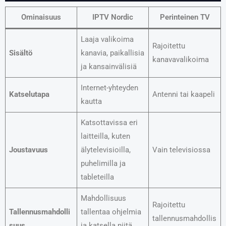
Ominaisuus
IPTV Nordic
Perinteinen TV
Laaja valikoima
Rajoitettu
Sisältö
kanavia, paikallisia
kanavavalikoima
ja kansainvälisiä
Internet-yhteyden
Katselutapa
Antenni tai kaapeli
kautta
Katsottavissa eri
laitteilla, kuten
Joustavuus
älytelevisioilla,
Vain televisiossa
puhelimilla ja
tableteilla
Mahdollisuus
Rajoitettu
Tallennusmahdolli
tallentaa ohjelmia
tallennusmahdollis
suus
ja katsella niitä