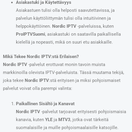
Asiakastuki ja Käytettävyys
Asiakastuen tulisi olla helposti saavutettavissa, ja
palvelun käyttöliittymän tulisi olla intuitiivinen ja
helppokäyttöinen.
Nordic IPTV
-palveluissa, kuten
ProIPTVSuomi
, asiakastuki on saatavilla paikallisella
kielellä ja nopeasti, mikä on suuri etu asiakkaille.
Mikä Tekee Nordic IPTV:stä Erilaisen?
Nordic IPTV
-palvelut erottuvat monin tavoin muista
markkinoilla olevista IPTV-palveluista. Tässä muutama tekijä,
joka tekee
Nordic IPTV
:stä erityisen ja miksi pohjoismaiset
palvelut voivat olla parempi valinta:
Paikallinen Sisältö ja Kanavat
Nordic IPTV
-palvelut tarjoavat erityisesti pohjoismaisia
kanavia, kuten
YLE
ja
MTV3
, jotka ovat tärkeitä
suomalaisille ja muille pohjoismaalaisille katsojille.