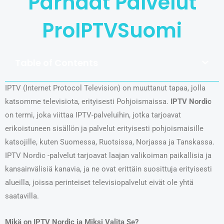
Parhaat Palvelut
ProIPTVSuomi
Table of Contents
IPTV (Internet Protocol Television) on muuttanut tapaa, jolla
katsomme televisiota, erityisesti Pohjoismaissa.
IPTV Nordic
on termi, joka viittaa IPTV-palveluihin, jotka tarjoavat
erikoistuneen sisällön ja palvelut erityisesti pohjoismaisille
katsojille, kuten Suomessa, Ruotsissa, Norjassa ja Tanskassa.
IPTV Nordic -palvelut tarjoavat laajan valikoiman paikallisia ja
kansainvälisiä kanavia, ja ne ovat erittäin suosittuja erityisesti
alueilla, joissa perinteiset televisiopalvelut eivät ole yhtä
saatavilla.
Mikä on IPTV Nordic ja Miksi Valita Se?