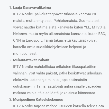
Laaja Kanavavalikoima
IPTV Nordic -palvelut tarjoavat tuhansia kanavia eri
maista, mutta erityisesti Pohjoismaista. Suomalaiset
voivat nauttia kotimaisista kanavista kuten YLE, MTV3 ja
Nelonen, mutta myös ulkomaisista kanavista, kuten BBC,
CNN ja Eurosport. Tämä takaa, että käyttäjät voivat
katsella omia suosikkiohjelmiaan helposti ja
monipuolisesti.
Mukautettavat Paketit
IPTV Nordic mahdollistaa erilaisten tilauspakettien
valinnan. Voit valita paketit, jotka keskittyvät urheiluun,
elokuviin, lastenohjelmiin tai jopa kotimaisiin
uutiskanaviin. Tämä räätälöinti antaa sinulle vapauden
maksaa vain siitä sisällöstä, joka sinua kiinnostaa.
Monipuolinen Katselukokemus
IPTV Nordic tarjoaa mahdollisuuden katsella televisiota