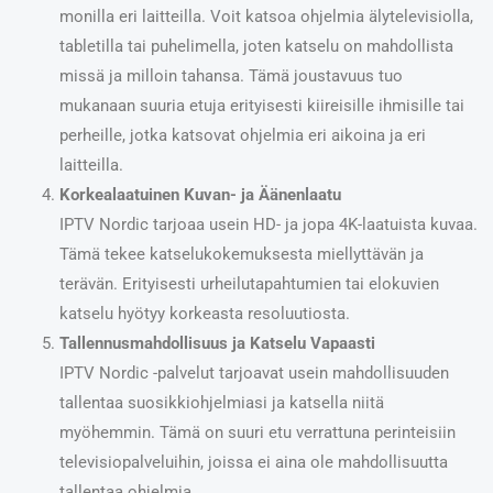
monilla eri laitteilla. Voit katsoa ohjelmia älytelevisiolla,
tabletilla tai puhelimella, joten katselu on mahdollista
missä ja milloin tahansa. Tämä joustavuus tuo
mukanaan suuria etuja erityisesti kiireisille ihmisille tai
perheille, jotka katsovat ohjelmia eri aikoina ja eri
laitteilla.
Korkealaatuinen Kuvan- ja Äänenlaatu
IPTV Nordic tarjoaa usein HD- ja jopa 4K-laatuista kuvaa.
Tämä tekee katselukokemuksesta miellyttävän ja
terävän. Erityisesti urheilutapahtumien tai elokuvien
katselu hyötyy korkeasta resoluutiosta.
Tallennusmahdollisuus ja Katselu Vapaasti
IPTV Nordic -palvelut tarjoavat usein mahdollisuuden
tallentaa suosikkiohjelmiasi ja katsella niitä
myöhemmin. Tämä on suuri etu verrattuna perinteisiin
televisiopalveluihin, joissa ei aina ole mahdollisuutta
tallentaa ohjelmia.