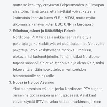
mutta se keskittyy erityisesti Pohjoismaiden ja Euroopan
sisältöön. Tämä takaa, että käyttäjät voivat katsella
kotimaisia kanavia kuten
YLE
ja
MTV3
, mutta myös
ulkomaisia kanavia, kuten
BBC
,
CNN
, ja
Eurosport
.
Erikoistarjoukset ja Räätälöidyt Paketit
Nordicone IPTV tarjoaa asiakkailleen räätälöityjä
paketteja, jotka keskittyvät eri sisältöalueisiin. Voit valita
paketteja, jotka keskittyvät esimerkiksi urheiluun,
elokuviin tai lastenohjelmiin. Tämän lisäksi Nordicone
tarjoaa säännöllisiä erikoistarjouksia ja alennuksia, mikä
tekee siitä erittäin houkuttelevan vaihtoehdon
hintatietoisille asiakkaille.
Nopea ja Helppo Asennus
Yksi suurimmista eduista, jonka Nordicone IPTV tarjoaa,
on sen helppo ja nopea asennusprosessi. Asiakkaat
voivat käyttää IPTV-palvelua heti sen hankinnan jälkeen