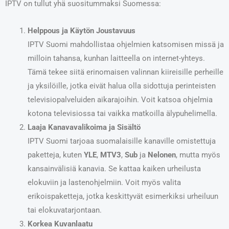
IPTV on tullut yhä suositummaksi Suomessa:
Helppous ja Käytön Joustavuus
IPTV Suomi mahdollistaa ohjelmien katsomisen missä ja
milloin tahansa, kunhan laitteella on internet-yhteys.
Tämä tekee siitä erinomaisen valinnan kiireisille perheille
ja yksilöille, jotka eivät halua olla sidottuja perinteisten
televisiopalveluiden aikarajoihin. Voit katsoa ohjelmia
kotona televisiossa tai vaikka matkoilla älypuhelimella.
Laaja Kanavavalikoima ja Sisältö
IPTV Suomi tarjoaa suomalaisille kanaville omistettuja
paketteja, kuten
YLE
,
MTV3
,
Sub
ja
Nelonen
, mutta myös
kansainvälisiä kanavia. Se kattaa kaiken urheilusta
elokuviin ja lastenohjelmiin. Voit myös valita
erikoispaketteja, jotka keskittyvät esimerkiksi urheiluun
tai elokuvatarjontaan.
Korkea Kuvanlaatu