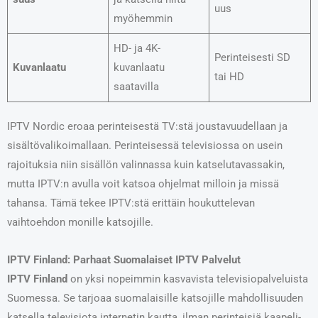
uus
myöhemmin
HD- ja 4K-
Perinteisesti SD
Kuvanlaatu
kuvanlaatu
tai HD
saatavilla
IPTV Nordic eroaa perinteisestä TV:stä joustavuudellaan ja
sisältövalikoimallaan. Perinteisessä televisiossa on usein
rajoituksia niin sisällön valinnassa kuin katselutavassakin,
mutta IPTV:n avulla voit katsoa ohjelmat milloin ja missä
tahansa. Tämä tekee IPTV:stä erittäin houkuttelevan
vaihtoehdon monille katsojille.
IPTV Finland: Parhaat Suomalaiset IPTV Palvelut
IPTV Finland
on yksi nopeimmin kasvavista televisiopalveluista
Suomessa. Se tarjoaa suomalaisille katsojille mahdollisuuden
katsella televisiota internetin kautta, ilman perinteisiä kaapeli-