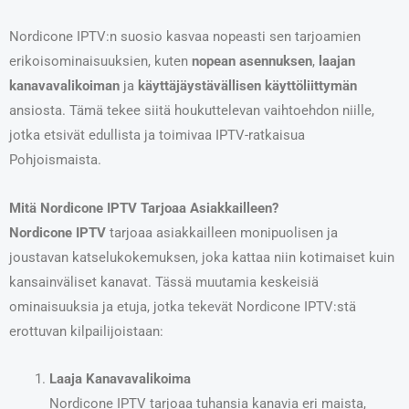
Nordicone IPTV:n suosio kasvaa nopeasti sen tarjoamien
erikoisominaisuuksien, kuten
nopean asennuksen
,
laajan
kanavavalikoiman
ja
käyttäjäystävällisen käyttöliittymän
ansiosta. Tämä tekee siitä houkuttelevan vaihtoehdon niille,
jotka etsivät edullista ja toimivaa IPTV-ratkaisua
Pohjoismaista.
Mitä Nordicone IPTV Tarjoaa Asiakkailleen?
Nordicone IPTV
tarjoaa asiakkailleen monipuolisen ja
joustavan katselukokemuksen, joka kattaa niin kotimaiset kuin
kansainväliset kanavat. Tässä muutamia keskeisiä
ominaisuuksia ja etuja, jotka tekevät Nordicone IPTV:stä
erottuvan kilpailijoistaan:
Laaja Kanavavalikoima
Nordicone IPTV tarjoaa tuhansia kanavia eri maista,