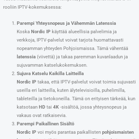
rooliin IPTV-kokemuksessa:
Parempi Yhteysnopeus ja Vähemmän Latenssia
Koska
Nordic IP
käyttää alueellisia palvelimia ja
verkkoja, IPTV-palvelut voivat tarjota huomattavasti
nopeamman yhteyden Pohjoismaissa. Tämä vähentää
latenssia
(viivettä) ja takaa paremman kuvanlaadun ja
sujuvamman katselukokemuksen.
Sujuva Katselu Kaikilla Laitteilla
Nordic IP
takaa, että IPTV-palvelut voivat toimia sujuvasti
useilla eri laitteilla, kuten älytelevisioilla, puhelimilla,
tableteilla ja tietokoneilla. Tämä on erityisen tärkeää, kun
katsotaan
HD
tai
4K
-sisältöä, jossa yhteysnopeus ja
vakaus ovat ratkaisevia.
Parempi Paikallinen Sisältö
Nordic IP
voi myös parantaa paikallisten
pohjoismaisten