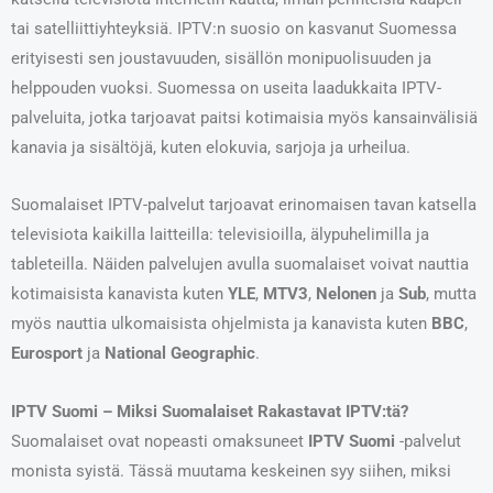
tai satelliittiyhteyksiä. IPTV:n suosio on kasvanut Suomessa
erityisesti sen joustavuuden, sisällön monipuolisuuden ja
helppouden vuoksi. Suomessa on useita laadukkaita IPTV-
palveluita, jotka tarjoavat paitsi kotimaisia myös kansainvälisiä
kanavia ja sisältöjä, kuten elokuvia, sarjoja ja urheilua.
Suomalaiset IPTV-palvelut tarjoavat erinomaisen tavan katsella
televisiota kaikilla laitteilla: televisioilla, älypuhelimilla ja
tableteilla. Näiden palvelujen avulla suomalaiset voivat nauttia
kotimaisista kanavista kuten
YLE
,
MTV3
,
Nelonen
ja
Sub
, mutta
myös nauttia ulkomaisista ohjelmista ja kanavista kuten
BBC
,
Eurosport
ja
National Geographic
.
IPTV Suomi – Miksi Suomalaiset Rakastavat IPTV:tä?
Suomalaiset ovat nopeasti omaksuneet
IPTV Suomi
-palvelut
monista syistä. Tässä muutama keskeinen syy siihen, miksi