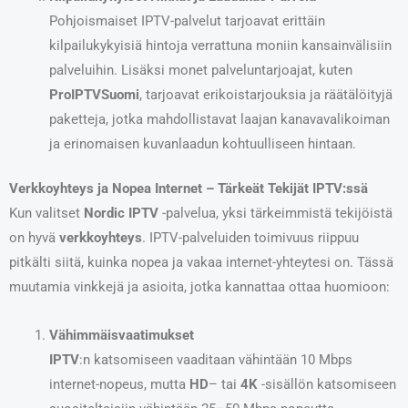
Pohjoismaiset IPTV-palvelut tarjoavat erittäin
kilpailukykyisiä hintoja verrattuna moniin kansainvälisiin
palveluihin. Lisäksi monet palveluntarjoajat, kuten
ProIPTVSuomi
, tarjoavat erikoistarjouksia ja räätälöityjä
paketteja, jotka mahdollistavat laajan kanavavalikoiman
ja erinomaisen kuvanlaadun kohtuulliseen hintaan.
Verkkoyhteys ja Nopea Internet – Tärkeät Tekijät IPTV:ssä
Kun valitset
Nordic IPTV
-palvelua, yksi tärkeimmistä tekijöistä
on hyvä
verkkoyhteys
. IPTV-palveluiden toimivuus riippuu
pitkälti siitä, kuinka nopea ja vakaa internet-yhteytesi on. Tässä
muutamia vinkkejä ja asioita, jotka kannattaa ottaa huomioon:
Vähimmäisvaatimukset
IPTV
:n katsomiseen vaaditaan vähintään 10 Mbps
internet-nopeus, mutta
HD
– tai
4K
-sisällön katsomiseen