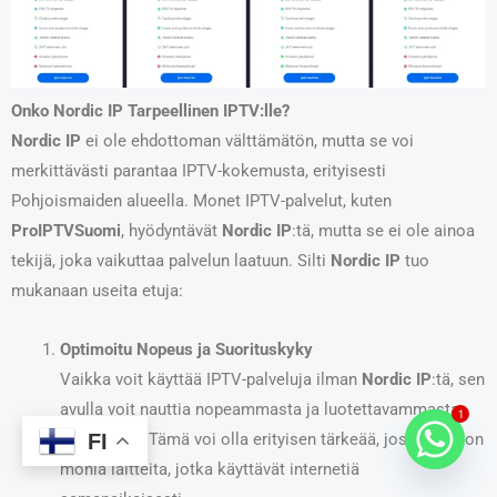
Onko Nordic IP Tarpeellinen IPTV:lle?
Nordic IP
ei ole ehdottoman välttämätön, mutta se voi
merkittävästi parantaa IPTV-kokemusta, erityisesti
Pohjoismaiden alueella. Monet IPTV-palvelut, kuten
ProIPTVSuomi
, hyödyntävät
Nordic IP
:tä, mutta se ei ole ainoa
tekijä, joka vaikuttaa palvelun laatuun. Silti
Nordic IP
tuo
mukanaan useita etuja:
Optimoitu Nopeus ja Suorituskyky
Vaikka voit käyttää IPTV-palveluja ilman
Nordic IP
:tä, sen
avulla voit nauttia nopeammasta ja luotettavammasta
1
yhteydestä. Tämä voi olla erityisen tärkeää, jos sinulla on
FI
monia laitteita, jotka käyttävät internetiä