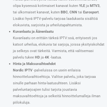
olipa kyseessä kotimaiset kanavat kuten
YLE
ja
MTV3
,
tai ulkomaiset kanavat, kuten
BBC
,
CNN
tai
Eurosport
.
Lisäksi hyvä IPTV-palvelu tarjoaa laadukasta sisältöä
elokuvista, sarjoista ja urheilutapahtumista.
Kuvanlaatu ja Äänenlaatu
Kuvanlaatu on erittäin tärkeä IPTV:ssä, erityisesti jos
katsot urheilua, elokuvia tai sarjoja, joissa yksityiskohdat
ja selkeys ovat tärkeitä. Varmista, että valitsemasi
palvelu tukee
HD
ja
4K
-laatua.
Hinta ja Maksuvaihtoehdot
Nordic IPTV
-palveluissa on usein erilaisia
hinnoitteluvaihtoehtoja. Valitse palvelu, joka tarjoaa
sinulle parhaan hinta-laatusuhteen. Lisäksi
palveluntarjoajien tulisi tarjota joustavia
maksuvaihtoehtoja ja selkeitä hinnoittelumalleja ilman
piilokuluja.