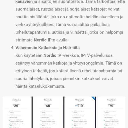
kanavien
ja sisältöjen suoratoistoa. Tämä tarkoittaa, että
suomalaiset, ruotsalaiset ja norjalaiset katsojat voivat
nauttia sisällöstä, joka on optimoitu heidän alueelleen ja
verkkoyhteyksilleen. Tämä voi sisältää paikallisia
urheilutapahtumia, uutisia ja viihdettä, jotka on helpompi
striimata
Nordic IP
:n avulla.
Vähemmän Katkoksia ja Häiriöitä
Kun käytetään
Nordic IP
-verkkoa, IPTV-palveluissa
esiintyy vähemmän katkoja ja yhteysongelmia. Tämä on
erityisen tärkeää, jos katsot livenä urheilutapahtumia tai
suoria lähetyksiä, joissa pienetkin katkokset voivat
häiritä katselukokemusta.