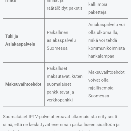
Hinta
hinnat ja
kalliimpia
räätälöidyt paketit
paketteja
Asiakaspalvelu voi
Paikallinen
olla ulkomailla,
Tuki ja
asiakaspalvelu
mikä voi tehdä
Asiakaspalvelu
Suomessa
kommunikoinnista
hankalampaa
Paikalliset
Maksuvaihtoehdot
maksutavat, kuten
voivat olla
Maksuvaihtoehdot
suomalaiset
rajallisempia
pankkitavat ja
Suomessa
verkkopankki
Suomalaiset IPTV-palvelut eroavat ulkomaisista erityisesti
siinä, että ne keskittyvät enemmän paikalliseen sisältöön ja