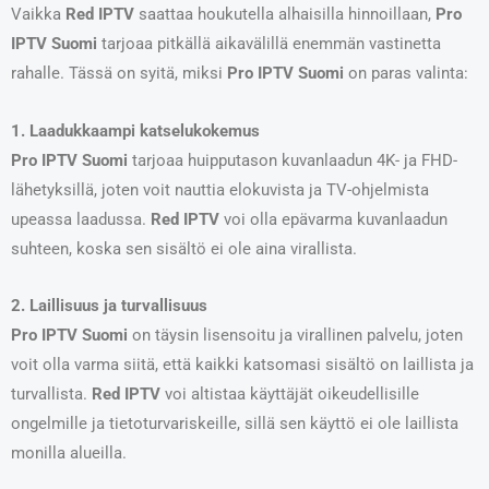
Vaikka
Red IPTV
saattaa houkutella alhaisilla hinnoillaan,
Pro
IPTV Suomi
tarjoaa pitkällä aikavälillä enemmän vastinetta
rahalle. Tässä on syitä, miksi
Pro IPTV Suomi
on paras valinta:
1. Laadukkaampi katselukokemus
Pro IPTV Suomi
tarjoaa huipputason kuvanlaadun 4K- ja FHD-
lähetyksillä, joten voit nauttia elokuvista ja TV-ohjelmista
upeassa laadussa.
Red IPTV
voi olla epävarma kuvanlaadun
suhteen, koska sen sisältö ei ole aina virallista.
2. Laillisuus ja turvallisuus
Pro IPTV Suomi
on täysin lisensoitu ja virallinen palvelu, joten
voit olla varma siitä, että kaikki katsomasi sisältö on laillista ja
turvallista.
Red IPTV
voi altistaa käyttäjät oikeudellisille
ongelmille ja tietoturvariskeille, sillä sen käyttö ei ole laillista
monilla alueilla.