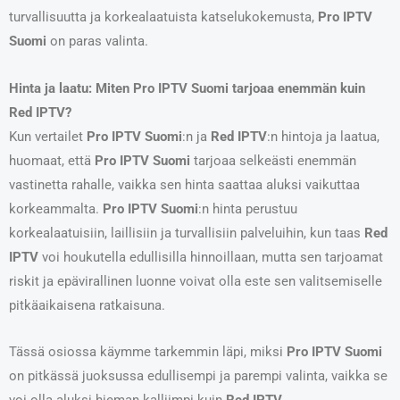
turvallisuutta ja korkealaatuista katselukokemusta,
Pro IPTV
Suomi
on paras valinta.
Hinta ja laatu: Miten Pro IPTV Suomi tarjoaa enemmän kuin
Red IPTV?
Kun vertailet
Pro IPTV Suomi
:n ja
Red IPTV
:n hintoja ja laatua,
huomaat, että
Pro IPTV Suomi
tarjoaa selkeästi enemmän
vastinetta rahalle, vaikka sen hinta saattaa aluksi vaikuttaa
korkeammalta.
Pro IPTV Suomi
:n hinta perustuu
korkealaatuisiin, laillisiin ja turvallisiin palveluihin, kun taas
Red
IPTV
voi houkutella edullisilla hinnoillaan, mutta sen tarjoamat
riskit ja epävirallinen luonne voivat olla este sen valitsemiselle
pitkäaikaisena ratkaisuna.
Tässä osiossa käymme tarkemmin läpi, miksi
Pro IPTV Suomi
on pitkässä juoksussa edullisempi ja parempi valinta, vaikka se