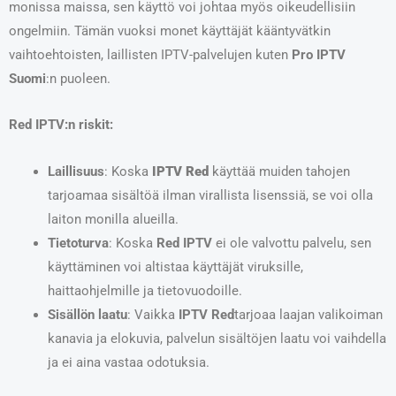
monissa maissa, sen käyttö voi johtaa myös oikeudellisiin
ongelmiin. Tämän vuoksi monet käyttäjät kääntyvätkin
vaihtoehtoisten, laillisten IPTV-palvelujen kuten
Pro IPTV
Suomi
:n puoleen.
Red IPTV:n riskit:
Laillisuus
: Koska
IPTV
Red
käyttää muiden tahojen
tarjoamaa sisältöä ilman virallista lisenssiä, se voi olla
laiton monilla alueilla.
Tietoturva
: Koska
Red IPTV
ei ole valvottu palvelu, sen
käyttäminen voi altistaa käyttäjät viruksille,
haittaohjelmille ja tietovuodoille.
Sisällön laatu
: Vaikka
IPTV
Red
tarjoaa laajan valikoiman
kanavia ja elokuvia, palvelun sisältöjen laatu voi vaihdella
ja ei aina vastaa odotuksia.