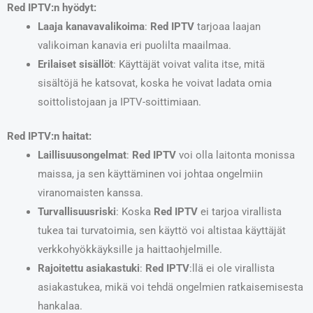
Red IPTV:n hyödyt:
Laaja kanavavalikoima
:
Red IPTV
tarjoaa laajan
valikoiman kanavia eri puolilta maailmaa.
Erilaiset sisällöt
: Käyttäjät voivat valita itse, mitä
sisältöjä he katsovat, koska he voivat ladata omia
soittolistojaan ja IPTV-soittimiaan.
Red IPTV:n haitat:
Laillisuusongelmat
:
Red IPTV
voi olla laitonta monissa
maissa, ja sen käyttäminen voi johtaa ongelmiin
viranomaisten kanssa.
Turvallisuusriski
: Koska
Red IPTV
ei tarjoa virallista
tukea tai turvatoimia, sen käyttö voi altistaa käyttäjät
verkkohyökkäyksille ja haittaohjelmille.
Rajoitettu asiakastuki
:
Red IPTV
:llä ei ole virallista
asiakastukea, mikä voi tehdä ongelmien ratkaisemisesta
hankalaa.