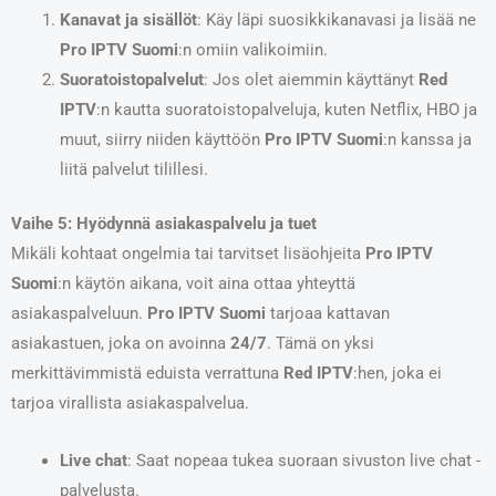
Kanavat ja sisällöt
: Käy läpi suosikkikanavasi ja lisää ne
Pro IPTV Suomi
:n omiin valikoimiin.
Suoratoistopalvelut
: Jos olet aiemmin käyttänyt
Red
IPTV
:n kautta suoratoistopalveluja, kuten Netflix, HBO ja
muut, siirry niiden käyttöön
Pro IPTV Suomi
:n kanssa ja
liitä palvelut tilillesi.
Vaihe 5: Hyödynnä asiakaspalvelu ja tuet
Mikäli kohtaat ongelmia tai tarvitset lisäohjeita
Pro IPTV
Suomi
:n käytön aikana, voit aina ottaa yhteyttä
asiakaspalveluun.
Pro IPTV Suomi
tarjoaa kattavan
asiakastuen, joka on avoinna
24/7
. Tämä on yksi
merkittävimmistä eduista verrattuna
Red IPTV
:hen, joka ei
tarjoa virallista asiakaspalvelua.
Live chat
: Saat nopeaa tukea suoraan sivuston live chat -
palvelusta.