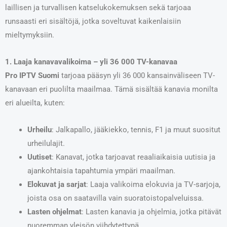
laillisen ja turvallisen katselukokemuksen sekä tarjoaa
runsaasti eri sisältöjä, jotka soveltuvat kaikenlaisiin
mieltymyksiin.
1. Laaja kanavavalikoima – yli 36 000 TV-kanavaa
Pro IPTV Suomi
tarjoaa pääsyn yli 36 000 kansainväliseen TV-
kanavaan eri puolilta maailmaa. Tämä sisältää kanavia monilta
eri alueilta, kuten:
Urheilu
: Jalkapallo, jääkiekko, tennis, F1 ja muut suositut
urheilulajit.
Uutiset
: Kanavat, jotka tarjoavat reaaliaikaisia uutisia ja
ajankohtaisia tapahtumia ympäri maailman.
Elokuvat ja sarjat
: Laaja valikoima elokuvia ja TV-sarjoja,
joista osa on saatavilla vain suoratoistopalveluissa.
Lasten ohjelmat
: Lasten kanavia ja ohjelmia, jotka pitävät
nuoremman yleisön viihdytettynä.