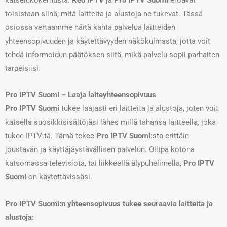
toisistaan siinä, mitä laitteita ja alustoja ne tukevat. Tässä
osiossa vertaamme näitä kahta palvelua laitteiden
yhteensopivuuden ja käytettävyyden näkökulmasta, jotta voit
tehdä informoidun päätöksen siitä, mikä palvelu sopii parhaiten
tarpeisiisi.
Pro IPTV Suomi – Laaja laiteyhteensopivuus
Pro IPTV Suomi
tukee laajasti eri laitteita ja alustoja, joten voit
katsella suosikkisisältöjäsi lähes millä tahansa laitteella, joka
tukee IPTV:tä. Tämä tekee
Pro IPTV Suomi
:sta erittäin
joustavan ja käyttäjäystävällisen palvelun. Olitpa kotona
katsomassa televisiota, tai liikkeellä älypuhelimella,
Pro IPTV
Suomi
on käytettävissäsi.
Pro IPTV Suomi:n yhteensopivuus tukee seuraavia laitteita ja
alustoja: