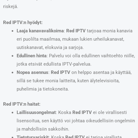
riskejä.
Red IPTV:n hyödyt:
Laaja kanavavalikoima
:
Red IPTV
tarjoaa monia kanavia
eri puolilta maailmaa, mukaan lukien urheilukanavat,
uutiskanavat, elokuvia ja sarjoja.
Edullinen hinta
: Palvelu voi olla edullinen vaihtoehto niille,
jotka etsivät edullista IPTV-palvelua.
Nopea asennus
:
Red IPTV
on helppo asentaa ja käyttää,
sillä se tukee monia laitteita, kuten älytelevisioita,
puhelimia ja tietokoneita.
Red IPTV:n haitat:
Laillisuusongelmat
: Koska
Red IPTV
ei ole virallisesti
lisensoitua, sen käyttö voi johtaa oikeudellisiin ongelmiin
ja mahdollisiin sakkoihin.
Tietoturvariskit
: Koska
Red IPTV
ei tarjoa virallista