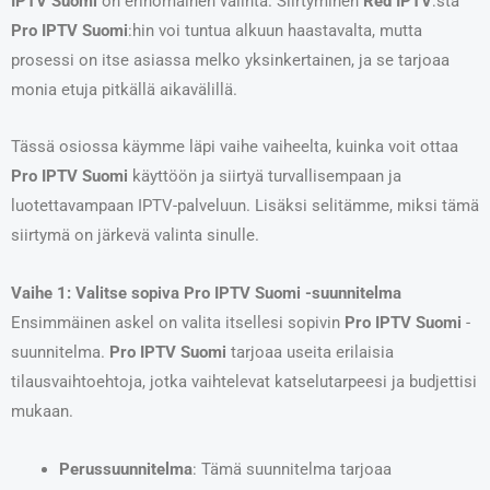
IPTV Suomi
on erinomainen valinta. Siirtyminen
Red IPTV
:stä
Pro IPTV Suomi
:hin voi tuntua alkuun haastavalta, mutta
prosessi on itse asiassa melko yksinkertainen, ja se tarjoaa
monia etuja pitkällä aikavälillä.
Tässä osiossa käymme läpi vaihe vaiheelta, kuinka voit ottaa
Pro IPTV Suomi
käyttöön ja siirtyä turvallisempaan ja
luotettavampaan IPTV-palveluun. Lisäksi selitämme, miksi tämä
siirtymä on järkevä valinta sinulle.
Vaihe 1: Valitse sopiva Pro IPTV Suomi -suunnitelma
Ensimmäinen askel on valita itsellesi sopivin
Pro IPTV Suomi
-
suunnitelma.
Pro IPTV Suomi
tarjoaa useita erilaisia
tilausvaihtoehtoja, jotka vaihtelevat katselutarpeesi ja budjettisi
mukaan.
Perussuunnitelma
: Tämä suunnitelma tarjoaa