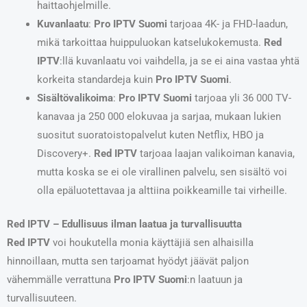
haittaohjelmille.
Kuvanlaatu
:
Pro IPTV Suomi
tarjoaa 4K- ja FHD-laadun,
mikä tarkoittaa huippuluokan katselukokemusta.
Red
IPTV
:llä kuvanlaatu voi vaihdella, ja se ei aina vastaa yhtä
korkeita standardeja kuin
Pro IPTV Suomi
.
Sisältövalikoima
:
Pro IPTV Suomi
tarjoaa yli 36 000 TV-
kanavaa ja 250 000 elokuvaa ja sarjaa, mukaan lukien
suositut suoratoistopalvelut kuten Netflix, HBO ja
Discovery+.
Red IPTV
tarjoaa laajan valikoiman kanavia,
mutta koska se ei ole virallinen palvelu, sen sisältö voi
olla epäluotettavaa ja alttiina poikkeamille tai virheille.
Red IPTV – Edullisuus ilman laatua ja turvallisuutta
Red IPTV
voi houkutella monia käyttäjiä sen alhaisilla
hinnoillaan, mutta sen tarjoamat hyödyt jäävät paljon
vähemmälle verrattuna
Pro IPTV Suomi
:n laatuun ja
turvallisuuteen.