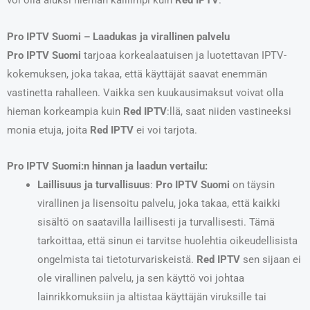
voi olla aluksi hieman kalliimpi kuin
Red IPTV
.
Pro IPTV Suomi – Laadukas ja virallinen palvelu
Pro IPTV Suomi
tarjoaa korkealaatuisen ja luotettavan IPTV-
kokemuksen, joka takaa, että käyttäjät saavat enemmän
vastinetta rahalleen. Vaikka sen kuukausimaksut voivat olla
hieman korkeampia kuin
Red IPTV
:llä, saat niiden vastineeksi
monia etuja, joita
Red IPTV
ei voi tarjota.
Pro IPTV Suomi:n hinnan ja laadun vertailu:
Laillisuus ja turvallisuus
:
Pro IPTV Suomi
on täysin
virallinen ja lisensoitu palvelu, joka takaa, että kaikki
sisältö on saatavilla laillisesti ja turvallisesti. Tämä
tarkoittaa, että sinun ei tarvitse huolehtia oikeudellisista
ongelmista tai tietoturvariskeistä.
Red IPTV
sen sijaan ei
ole virallinen palvelu, ja sen käyttö voi johtaa
lainrikkomuksiin ja altistaa käyttäjän viruksille tai