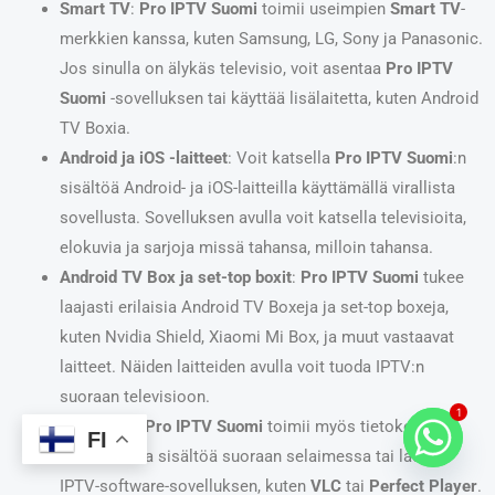
Smart TV
:
Pro IPTV Suomi
toimii useimpien
Smart TV
-
merkkien kanssa, kuten Samsung, LG, Sony ja Panasonic.
Jos sinulla on älykäs televisio, voit asentaa
Pro IPTV
Suomi
-sovelluksen tai käyttää lisälaitetta, kuten Android
TV Boxia.
Android ja iOS -laitteet
: Voit katsella
Pro IPTV Suomi
:n
sisältöä Android- ja iOS-laitteilla käyttämällä virallista
sovellusta. Sovelluksen avulla voit katsella televisioita,
elokuvia ja sarjoja missä tahansa, milloin tahansa.
Android TV Box ja set-top boxit
:
Pro IPTV Suomi
tukee
laajasti erilaisia Android TV Boxeja ja set-top boxeja,
kuten Nvidia Shield, Xiaomi Mi Box, ja muut vastaavat
laitteet. Näiden laitteiden avulla voit tuoda IPTV:n
suoraan televisioon.
1
PC ja Mac
:
Pro IPTV Suomi
toimii myös tietokoneilla.
FI
Voit katsella sisältöä suoraan selaimessa tai ladata
IPTV-software-sovelluksen, kuten
VLC
tai
Perfect Player
.