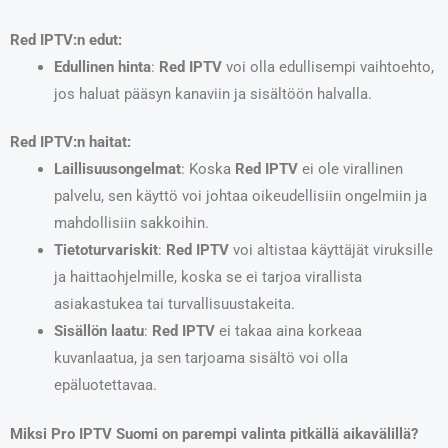
Red IPTV:n edut:
Edullinen hinta
:
Red IPTV
voi olla edullisempi vaihtoehto,
jos haluat pääsyn kanaviin ja sisältöön halvalla.
Red IPTV:n haitat:
Laillisuusongelmat
: Koska
Red IPTV
ei ole virallinen
palvelu, sen käyttö voi johtaa oikeudellisiin ongelmiin ja
mahdollisiin sakkoihin.
Tietoturvariskit
:
Red IPTV
voi altistaa käyttäjät viruksille
ja haittaohjelmille, koska se ei tarjoa virallista
asiakastukea tai turvallisuustakeita.
Sisällön laatu
:
Red IPTV
ei takaa aina korkeaa
kuvanlaatua, ja sen tarjoama sisältö voi olla
epäluotettavaa.
Miksi Pro IPTV Suomi on parempi valinta pitkällä aikavälillä?