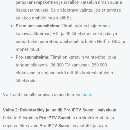
peruskanavapakettien ja sisällön katselun ilman suuria
lisäkustannuksia. Se on loistava valinta, jos et tarvitse
kaikkea mahdollista sisältöä.
Premium-suunnitelma
: Tämä tarjoaa laajemman
kanavavalikoiman, HD- ja 4K-lähetykset sekä pääsyn
suosittuihin suoratoistopalveluihin, kuten Netflix, HBO ja
monet muut.
Pro-suunnitelma
: Tämä on kattavin vaihtoehto, joka
tarjoaa pääsyn yli 36 000 TV-kanavaan, 250 000
elokuvaan ja sarjaan sekä erittäin korkealaatuisiin
lähetyksiin.
Voit valita sinulle sopivan suunnitelman
tästä
.
Vaihe 2: Rekisteröidy ja luo tili Pro IPTV Suomi -palveluun
Rekisteröityminen
Pro IPTV Suomi
:in on yksinkertaista ja
nopeaa. Siirry vain
Pro IPTV Suomi
-sivustolle ja täytä