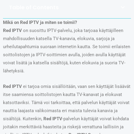
Table of Contents
Mikä on Red IPTV ja miten se toimii?
Red IPTV
on suosittu IPTV-palvelu, joka tarjoaa käyttäjilleen
mahdollisuuden katsella TV-kanavia, elokuvia, sarjoja ja
urheilutapahtumia suoraan internetin kautta. Se toimii erilaisten
soittolistojen ja IPTV-soittimien avulla, joiden avulla käyttäjät
voivat lisätä ja katsella sisältöjä, kuten elokuvia ja suoria TV-
lähetyksiä.
Red IPTV
ei tarjoa omia sisällöitään, vaan sen käyttäjät lisäävät
itse saamiensa soittolistojen kautta TV-kanavat ja elokuvat
katsottaviksi. Tämä voi tarkoittaa, että palvelun käyttäjät voivat
nauttia laajasta valikoimasta eri maista tulevia kanavia ja
sisältöjä. Kuitenkin,
Red IPTV
-palvelun käyttäjät voivat kohdata
joitakin merkittäviä haasteita ja riskejä verrattuna laillisiin ja