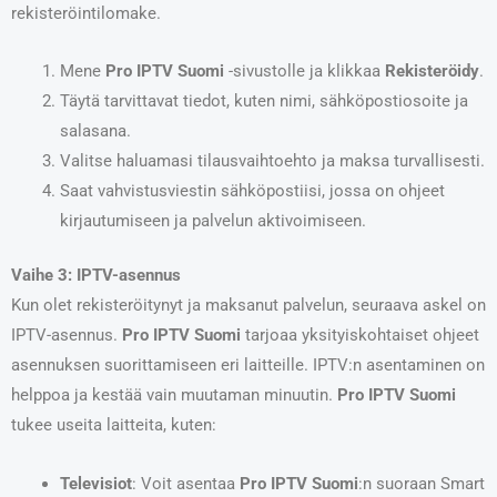
rekisteröintilomake.
Mene
Pro IPTV Suomi
-sivustolle ja klikkaa
Rekisteröidy
.
Täytä tarvittavat tiedot, kuten nimi, sähköpostiosoite ja
salasana.
Valitse haluamasi tilausvaihtoehto ja maksa turvallisesti.
Saat vahvistusviestin sähköpostiisi, jossa on ohjeet
kirjautumiseen ja palvelun aktivoimiseen.
Vaihe 3: IPTV-asennus
Kun olet rekisteröitynyt ja maksanut palvelun, seuraava askel on
IPTV-asennus.
Pro IPTV Suomi
tarjoaa yksityiskohtaiset ohjeet
asennuksen suorittamiseen eri laitteille. IPTV:n asentaminen on
helppoa ja kestää vain muutaman minuutin.
Pro IPTV Suomi
tukee useita laitteita, kuten:
Televisiot
: Voit asentaa
Pro IPTV Suomi
:n suoraan Smart