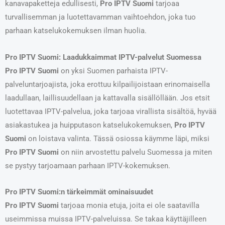
kanavapaketteja edullisesti,
Pro IPTV Suomi
tarjoaa
turvallisemman ja luotettavamman vaihtoehdon, joka tuo
parhaan katselukokemuksen ilman huolia.
Pro IPTV Suomi: Laadukkaimmat IPTV-palvelut Suomessa
Pro IPTV Suomi
on yksi Suomen parhaista IPTV-
palveluntarjoajista, joka erottuu kilpailijoistaan erinomaisella
laadullaan, laillisuudellaan ja kattavalla sisällöllään. Jos etsit
luotettavaa IPTV-palvelua, joka tarjoaa virallista sisältöä, hyvää
asiakastukea ja huipputason katselukokemuksen,
Pro IPTV
Suomi
on loistava valinta. Tässä osiossa käymme läpi, miksi
Pro IPTV Suomi
on niin arvostettu palvelu Suomessa ja miten
se pystyy tarjoamaan parhaan IPTV-kokemuksen.
Pro IPTV Suomi:n tärkeimmät ominaisuudet
Pro IPTV Suomi
tarjoaa monia etuja, joita ei ole saatavilla
useimmissa muissa IPTV-palveluissa. Se takaa käyttäjilleen