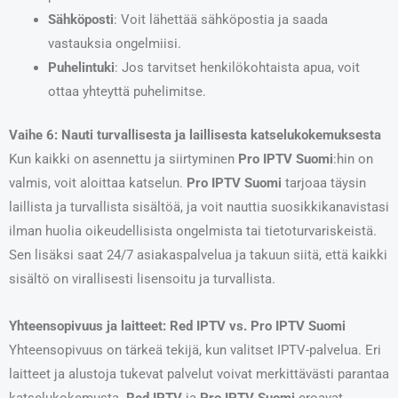
Sähköposti
: Voit lähettää sähköpostia ja saada
vastauksia ongelmiisi.
Puhelintuki
: Jos tarvitset henkilökohtaista apua, voit
ottaa yhteyttä puhelimitse.
Vaihe 6: Nauti turvallisesta ja laillisesta katselukokemuksesta
Kun kaikki on asennettu ja siirtyminen
Pro IPTV Suomi
:hin on
valmis, voit aloittaa katselun.
Pro IPTV Suomi
tarjoaa täysin
laillista ja turvallista sisältöä, ja voit nauttia suosikkikanavistasi
ilman huolia oikeudellisista ongelmista tai tietoturvariskeistä.
Sen lisäksi saat 24/7 asiakaspalvelua ja takuun siitä, että kaikki
sisältö on virallisesti lisensoitu ja turvallista.
Yhteensopivuus ja laitteet: Red IPTV vs. Pro IPTV Suomi
Yhteensopivuus on tärkeä tekijä, kun valitset IPTV-palvelua. Eri
laitteet ja alustoja tukevat palvelut voivat merkittävästi parantaa
katselukokemusta.
Red IPTV
ja
Pro IPTV Suomi
eroavat