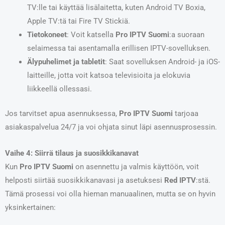
TV:lle tai käyttää lisälaitetta, kuten Android TV Boxia,
Apple TV:tä tai Fire TV Stickiä.
Tietokoneet
: Voit katsella
Pro IPTV Suomi
:a suoraan
selaimessa tai asentamalla erillisen IPTV-sovelluksen.
Älypuhelimet ja tabletit
: Saat sovelluksen Android- ja iOS-
laitteille, jotta voit katsoa televisioita ja elokuvia
liikkeellä ollessasi.
Jos tarvitset apua asennuksessa,
Pro IPTV Suomi
tarjoaa
asiakaspalvelua 24/7 ja voi ohjata sinut läpi asennusprosessin.
Vaihe 4: Siirrä tilaus ja suosikkikanavat
Kun
Pro IPTV Suomi
on asennettu ja valmis käyttöön, voit
helposti siirtää suosikkikanavasi ja asetuksesi
Red IPTV
:stä.
Tämä prosessi voi olla hieman manuaalinen, mutta se on hyvin
yksinkertainen: