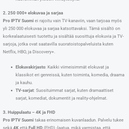
2. 250 000+ elokuvaa ja sarjaa
Pro IPTV Suomi
ei rajoitu vain TV-kanaviin, vaan tarjoaa myös
yli 250 000 elokuvaa ja sarjaa katsottavaksi. Tämä sisältö on
korkealaatuisesti tuotettu ja sisältää suosittuja elokuvia ja TV-
sarjoja, jotka ovat saatavilla suoratoistopalveluista kuten
Netflix, HBO, ja Discovery+.
Elokuvakirjasto
: Kaikki viimeisimmät elokuvat ja
klassikot eri genreissä, kuten toiminta, komedia, draama
ja kauhu.
TV-sarjat
: Suosituimmat sarjat, kuten dramaattiset
sarjat, komediat, dokumentit ja reality-ohjelmat.
3. Huippulaatu – 4K ja FHD
Pro IPTV Suomi
takaa erinomaisen kuvanlaadun. Palvelu tukee
sekä
4K
että
Full HD
(FHD) -laatua, mikä varmistaa, että