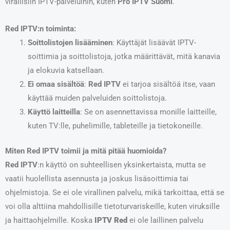
virallisiin IPTV-palveluihin, kuten
Pro IPTV Suomi
.
Red IPTV:n toiminta:
Soittolistojen lisääminen
: Käyttäjät lisäävät IPTV-
soittimia ja soittolistoja, jotka määrittävät, mitä kanavia
ja elokuvia katsellaan.
Ei omaa sisältöä
:
Red IPTV
ei tarjoa sisältöä itse, vaan
käyttää muiden palveluiden soittolistoja.
Käyttö laitteilla
: Se on asennettavissa monille laitteille,
kuten TV:lle, puhelimille, tableteille ja tietokoneille.
Miten Red IPTV toimii ja mitä pitää huomioida?
Red IPTV
:n käyttö on suhteellisen yksinkertaista, mutta se
vaatii huolellista asennusta ja joskus lisäsoittimia tai
ohjelmistoja. Se ei ole virallinen palvelu, mikä tarkoittaa, että se
voi olla alttiina mahdollisille tietoturvariskeille, kuten viruksille
ja haittaohjelmille. Koska
IPTV
Red
ei ole laillinen palvelu