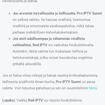
turvallisuutta ja laatua.
Jos arvostat turvallisuutta ja laillisuutta
,
Pro IPTV Suomi
on selkeä valinta. Se tarjoaa virallista, lisensoitua
sisältöä ja erinomaista asiakaspalvelua, mikä takaa
parhaan mahdollisen katselukokemuksen.
Jos etsit edullisempaa ja vähemmän virallista
vaihtoehtoa
,
Red IPTV
voi vaikuttaa houkuttelevalta.
Kuitenkin, tämä valinta tuo mukanaan laillisia ja
tietoturvariskejä, jotka voivat muodostaa ongelmia
pitkällä aikavälillä.
Jos et halua ottaa riskejä ja haluat nauttia korkealaatuisesta,
laillisesta sisällöstä ilman huolia,
Pro IPTV Suomi
on paras
valinta. Voit tutustua palveluun ja sen eri suunnitelmiin
tästä
.
Lopuksi:
Vaikka
Red IPTV
voi tarjota houkuttelevia