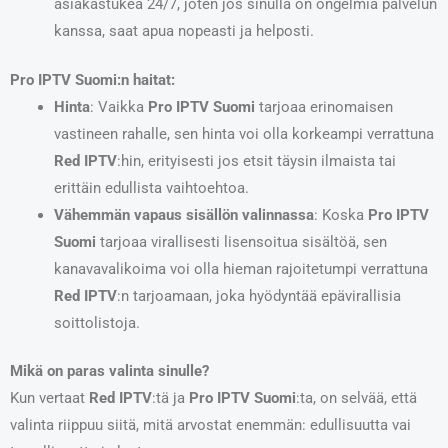
asiakastukea 24/7, joten jos sinulla on ongelmia palvelun
kanssa, saat apua nopeasti ja helposti.
Pro IPTV Suomi:n haitat:
Hinta
: Vaikka
Pro IPTV Suomi
tarjoaa erinomaisen
vastineen rahalle, sen hinta voi olla korkeampi verrattuna
Red IPTV
:hin, erityisesti jos etsit täysin ilmaista tai
erittäin edullista vaihtoehtoa.
Vähemmän vapaus sisällön valinnassa
: Koska
Pro IPTV
Suomi
tarjoaa virallisesti lisensoitua sisältöä, sen
kanavavalikoima voi olla hieman rajoitetumpi verrattuna
Red IPTV
:n tarjoamaan, joka hyödyntää epävirallisia
soittolistoja.
Mikä on paras valinta sinulle?
Kun vertaat
Red IPTV
:tä ja
Pro IPTV Suomi
:ta, on selvää, että
valinta riippuu siitä, mitä arvostat enemmän: edullisuutta vai