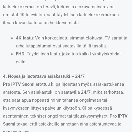
katselukokemus on terävä, kirkas ja elokuvamainen. Jos
omistat 4K-television, saat täydellisen katselukokemuksen
ilman kuvan laatutason heikkenemistä.
4K-laatu
: Vain korkealaatuisimmat elokuvat, TV-sarjat ja
urheilutapahtumat ovat saatavilla tällä tasolla.
FHD
: Täydellinen laatu, joka tuo kaikki yksityiskohdat
esiin.
4. Nopea ja luotettava asiakastuki – 24/7
Pro IPTV Suomi
erottuu kilpailijoistaan myös asiakastukensa
ansiosta. Sen asiakastuki on saatavilla
24/7
, mikä tarkoittaa,
että saat apua nopeasti mihin tahansa ongelmaan tai
kysymykseen liittyen palvelun käyttöön. Olipa kyseessä
asentaminen, tekniset ongelmat tai tilauskysymykset,
Pro IPTV
Suomi
takaa, että asiakkaille annetaan aina asiantuntevaa ja