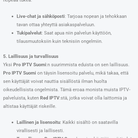
nopeaa tukea.
Live-chat ja sähköposti
: Tarjoaa nopean ja tehokkaan
tavan ottaa yhteyttä asiakaspalveluun.
Tukipalvelut
: Saat apua niin palvelun käyttöön,
tilausmuutoksiin kuin teknisiin ongelmiin.
5. Laillisuus ja turvallisuus
Yksi
Pro IPTV Suomi
:n suurimmista eduista on sen laillisuus.
Pro IPTV Suomi
on täysin lisensoitu palvelu, mikä takaa, että
sen käyttäjät voivat nauttia sisällöstä ilman huolta
oikeudellisista ongelmista. Tämä eroaa monista muista IPTV-
palveluista, kuten
Red IPTV
:stä, jotka voivat olla laittomia ja
altistaa käyttäjät riskeille.
Laillinen ja lisensoitu
: Kaikki sisältö on saatavilla
virallisesti ja laillisesti.