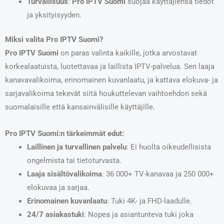
Turvallisuus
:
Pro IPTV Suomi
suojaa käyttäjiensä tiedot
ja yksityisyyden.
Miksi valita Pro IPTV Suomi?
Pro IPTV Suomi
on paras valinta kaikille, jotka arvostavat
korkealaatuista, luotettavaa ja laillista IPTV-palvelua. Sen laaja
kanavavalikoima, erinomainen kuvanlaatu, ja kattava elokuva- ja
sarjavalikoima tekevät siitä houkuttelevan vaihtoehdon sekä
suomalaisille että kansainvälisille käyttäjille.
Pro IPTV Suomi:n tärkeimmät edut:
Laillinen ja turvallinen palvelu
: Ei huolta oikeudellisista
ongelmista tai tietoturvasta.
Laaja sisältövalikoima
: 36 000+ TV-kanavaa ja 250 000+
elokuvaa ja sarjaa.
Erinomainen kuvanlaatu
: Tuki 4K- ja FHD-laadulle.
24/7 asiakastuki
: Nopea ja asiantunteva tuki joka