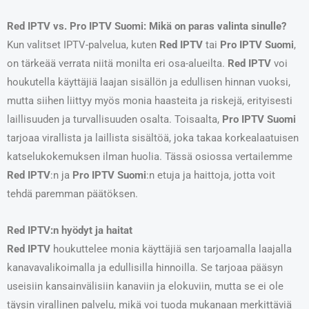
Red IPTV vs. Pro IPTV Suomi: Mikä on paras valinta sinulle?
Kun valitset IPTV-palvelua, kuten
Red IPTV
tai
Pro IPTV Suomi
,
on tärkeää verrata niitä monilta eri osa-alueilta.
Red IPTV
voi
houkutella käyttäjiä laajan sisällön ja edullisen hinnan vuoksi,
mutta siihen liittyy myös monia haasteita ja riskejä, erityisesti
laillisuuden ja turvallisuuden osalta. Toisaalta,
Pro IPTV Suomi
tarjoaa virallista ja laillista sisältöä, joka takaa korkealaatuisen
katselukokemuksen ilman huolia. Tässä osiossa vertailemme
Red IPTV
:n ja
Pro IPTV Suomi
:n etuja ja haittoja, jotta voit
tehdä paremman päätöksen.
Red IPTV:n hyödyt ja haitat
Red IPTV
houkuttelee monia käyttäjiä sen tarjoamalla laajalla
kanavavalikoimalla ja edullisilla hinnoilla. Se tarjoaa pääsyn
useisiin kansainvälisiin kanaviin ja elokuviin, mutta se ei ole
täysin virallinen palvelu, mikä voi tuoda mukanaan merkittäviä