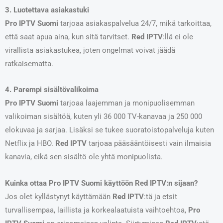
3. Luotettava asiakastuki
Pro IPTV Suomi
tarjoaa asiakaspalvelua 24/7, mikä tarkoittaa,
että saat apua aina, kun sitä tarvitset.
Red IPTV
:llä ei ole
virallista asiakastukea, joten ongelmat voivat jäädä
ratkaisematta.
4. Parempi sisältövalikoima
Pro IPTV Suomi
tarjoaa laajemman ja monipuolisemman
valikoiman sisältöä, kuten yli 36 000 TV-kanavaa ja 250 000
elokuvaa ja sarjaa. Lisäksi se tukee suoratoistopalveluja kuten
Netflix ja HBO.
Red IPTV
tarjoaa pääsääntöisesti vain ilmaisia
kanavia, eikä sen sisältö ole yhtä monipuolista.
Kuinka ottaa Pro IPTV Suomi käyttöön Red IPTV:n sijaan?
Jos olet kyllästynyt käyttämään
Red IPTV
:tä ja etsit
turvallisempaa, laillista ja korkealaatuista vaihtoehtoa,
Pro