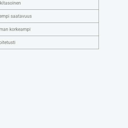
kitasoinen
empi saatavuus
man korkeampi
oitetusti