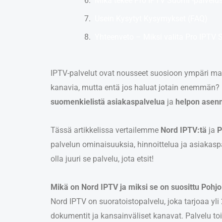
Mikä tekee Pro IPTV Suomi -palvelu
Usein Kysytyt Kysymykset (FAQ)
Yhteenveto – Miksi valita Pro IPTV
IPTV-palvelut ovat nousseet suosioon ympäri maai
kanavia, mutta entä jos haluat jotain enemmän?
suomenkielistä asiakaspalvelua
ja
helpon asen
Tässä artikkelissa vertailemme
Nord IPTV:tä
ja
P
palvelun ominaisuuksia, hinnoittelua ja asiakaspa
olla juuri se palvelu, jota etsit!
Mikä on Nord IPTV ja miksi se on suosittu Pohj
Nord IPTV on suoratoistopalvelu, joka tarjoaa yl
dokumentit ja kansainväliset kanavat. Palvelu toim