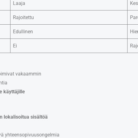
Laaja
Kes
Rajoitettu
Par
Edullinen
Hie
Ei
Raj
toimivat vakaammin
ntia
e käyttäjille
lokalisoitua sisältöä
ntyä yhteensopivuusongelmia