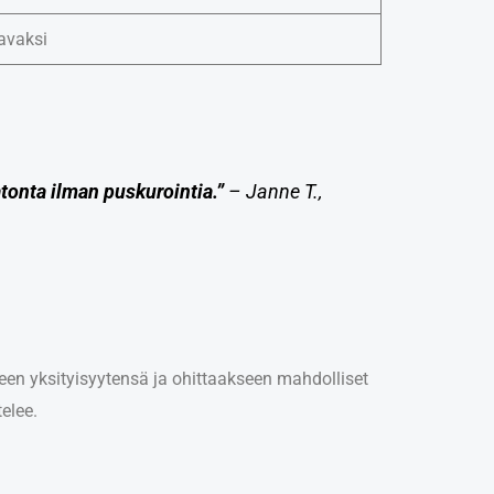
aavaksi
tonta ilman puskurointia.”
–
Janne T.,
en yksityisyytensä ja ohittaakseen mahdolliset
elee.