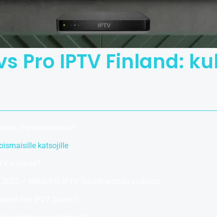
vs Pro IPTV Finland: ku
uosittu Pohjoismaissa?
ismaisille katsojille
TV:n sijaan?
 2025 – Miksi Pro IPTV Suomi erottuu joukosta
oisesti Pro IPTV Suomi?