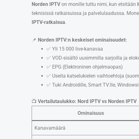
Norden IPTV
on monille tuttu nimi, kun etsitään
teknisissä ratkaisuissa ja palvelulaadussa. Mone
IPTV-ratkaisua
.
📌
Norden IPTV:n keskeiset ominaisuudet:
✅ Yli 15 000 live-kanavaa
✅ VOD-sisältö uusimmilla sarjoilla ja eloku
✅ EPG (Elektroninen ohjelmaopas)
✅ Useita katselukielen vaihtoehtoja (suomi,
✅ Tuki Androidille, Smart TV:lle, Windowsill
📺
Vertailutaulukko: Nord IPTV vs Norden IPTV
Ominaisuus
Kanavamäärä