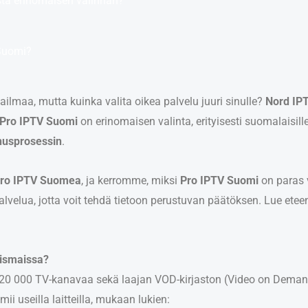
sta erinomaisen valinnan?
 Suomi?
lmaa, mutta kuinka valita oikea palvelu juuri sinulle?
Nord IP
Pro IPTV Suomi
on erinomaisen valinta, erityisesti suomalaisille
nusprosessin
.
ro IPTV Suomea
, ja kerromme, miksi
Pro IPTV Suomi
on paras v
lvelua, jotta voit tehdä tietoon perustuvan päätöksen. Lue eteen
oismaissa?
i 20 000 TV-kanavaa sekä laajan VOD-kirjaston (Video on Demand) 
ii useilla laitteilla, mukaan lukien: