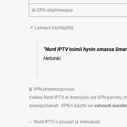
📅 EPG-ohjelmaopas
📌 Lainaus käyttäjältä:
“Nord IPTV toimii hyvin omassa Smart
Helsinki
🔒 VPN-yhteensopivuus
Vaikka Nord IPTV ei itsessään ole VPN-palvelu, m
aluerajoitukset. VPN:n käyttö on
vahvasti suosit
✅ Nord IPTV:n plussat ja miinukset: