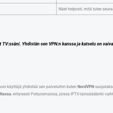
Näet helposti, mitä tulee seur
 TV:ssäni. Yhdistän sen VPN:n kanssa ja katselu on vaiva
oni käyttäjä yhdistää sen palveluihin kuten
NordVPN
suojatakse
eltavaa
, erityisesti Pohjoismaissa, joissa IPTV-lainsäädäntö vaiht