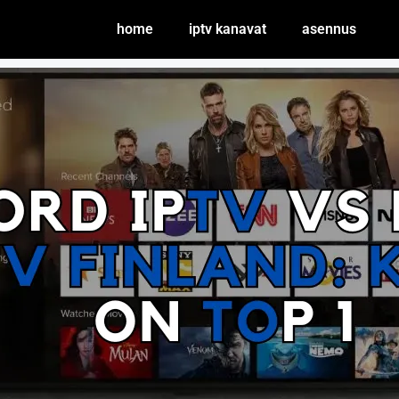
home
iptv kanavat
asennus