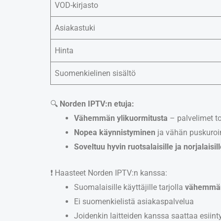
VOD-kirjasto
Asiakastuki
Hinta
Suomenkielinen sisältö
🔍
Norden IPTV:n etuja:
Vähemmän ylikuormitusta
– palvelimet 
Nopea käynnistyminen
ja vähän puskuroi
Soveltuu hyvin ruotsalaisille ja norjalaisill
❗ Haasteet Norden IPTV:n kanssa:
Suomalaisille käyttäjille tarjolla
vähemmän 
Ei suomenkielistä asiakaspalvelua
Joidenkin laitteiden kanssa saattaa esii