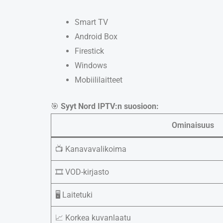
Smart TV
Android Box
Firestick
Windows
Mobiililaitteet
🎯
Syyt Nord IPTV:n suosioon:
Ominaisuus
📺 Kanavavalikoima
🎞️ VOD-kirjasto
🖥️ Laitetuki
📈 Korkea kuvanlaatu