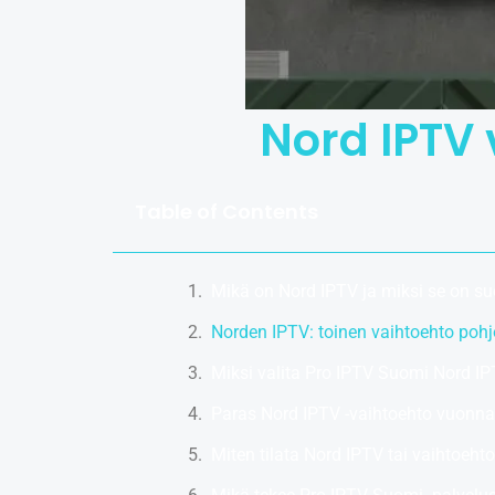
Nord IPTV 
Table of Contents
Mikä on Nord IPTV ja miksi se on s
Norden IPTV: toinen vaihtoehto pohjo
Miksi valita Pro IPTV Suomi Nord IP
Paras Nord IPTV -vaihtoehto vuonna
Miten tilata Nord IPTV tai vaihtoeht