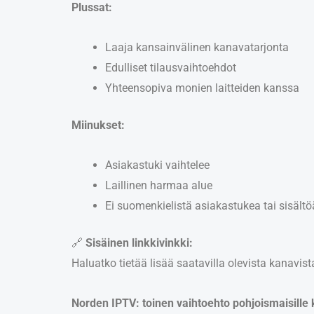
Plussat:
Laaja kansainvälinen kanavatarjonta
Edulliset tilausvaihtoehdot
Yhteensopiva monien laitteiden kanssa
Miinukset:
Asiakastuki vaihtelee
Laillinen harmaa alue
Ei suomenkielistä asiakastukea tai sisältö
🔗
Sisäinen linkkivinkki:
Haluatko tietää lisää saatavilla olevista kanavis
Norden IPTV: toinen vaihtoehto pohjoismaisille k