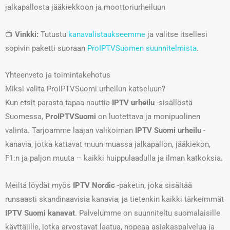
jalkapallosta jääkiekkoon ja moottoriurheiluun
📺
Vinkki:
Tutustu
kanavalistaukseemme
ja valitse itsellesi
sopivin paketti suoraan
ProIPTVSuomen suunnitelmista
.
Yhteenveto ja toimintakehotus
Miksi valita ProIPTVSuomi urheilun katseluun?
Kun etsit parasta tapaa nauttia
IPTV urheilu
-sisällöstä
Suomessa,
ProIPTVSuomi
on luotettava ja monipuolinen
valinta. Tarjoamme laajan valikoiman
IPTV Suomi urheilu
-
kanavia, jotka kattavat muun muassa jalkapallon, jääkiekon,
F1:n ja paljon muuta – kaikki huippulaadulla ja ilman katkoksia.
Meiltä löydät myös
IPTV Nordic
-paketin, joka sisältää
runsaasti skandinaavisia kanavia, ja tietenkin kaikki tärkeimmät
IPTV Suomi kanavat
. Palvelumme on suunniteltu suomalaisille
käyttäjille, jotka arvostavat laatua, nopeaa asiakaspalvelua ja