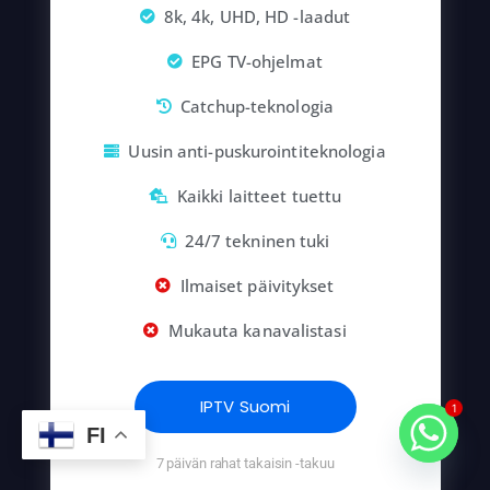
8k, 4k, UHD, HD -laadut
EPG TV-ohjelmat
Catchup-teknologia
Uusin anti-puskurointiteknologia
Kaikki laitteet tuettu
24/7 tekninen tuki
Ilmaiset päivitykset
Mukauta kanavalistasi
IPTV Suomi
1
FI
7 päivän rahat takaisin -takuu