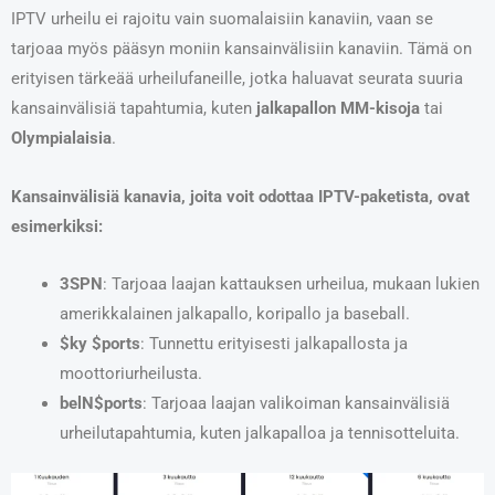
IPTV urheilu ei rajoitu vain suomalaisiin kanaviin, vaan se
tarjoaa myös pääsyn moniin kansainvälisiin kanaviin. Tämä on
erityisen tärkeää urheilufaneille, jotka haluavat seurata suuria
kansainvälisiä tapahtumia, kuten
jalkapallon MM-kisoja
tai
Olympialaisia
.
Kansainvälisiä kanavia, joita voit odottaa IPTV-paketista, ovat
esimerkiksi:
3SPN
: Tarjoaa laajan kattauksen urheilua, mukaan lukien
amerikkalainen jalkapallo, koripallo ja baseball.
$ky $ports
: Tunnettu erityisesti jalkapallosta ja
moottoriurheilusta.
belN$ports
: Tarjoaa laajan valikoiman kansainvälisiä
urheilutapahtumia, kuten jalkapalloa ja tennisotteluita.