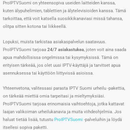
ProIPTVSuomi on yhteensopiva useiden laitteiden kanssa,
kuten älypuhelimien, tablettien ja älytelevisioiden kanssa. Tämä
tarkoittaa, että voit katsella suosikkikanaviasi missä tahansa,
olitpa sitten kotona tai liikkeellä.
Lopuksi, muista tarkistaa asiakaspalvelun saatavuus.
ProIPTVSuomi tarjoaa
24/7 asiakastukea
, joten voit aina saada
apua mahdollisissa ongelmissa tai kysymyksissä. Tämä on
erityisen tärkeää, jos olet uusi IPTV-käyttäjä ja tarvitset apua
asennuksessa tai käyttöön liittyvissä asioissa.
Yhteenvetona, valitessasi parasta IPTV Suomi urheilu -pakettia,
on tärkeää miettiä omia tarpeitasi ja mieltymyksiäsi.
ProIPTVSuomi tarjoaa erinomaisia vaihtoehtoja, jotka kattavat
laajan valikoiman urheilukanavia ja muita viihdeohjelmia. Jos
haluat tietää lisää, tutustu
ProIPTVSuomi
-palveluihin ja löydä
itsellesi sopiva paketti.