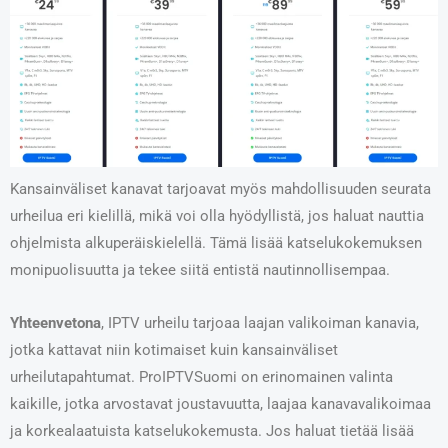
Kansainväliset kanavat tarjoavat myös mahdollisuuden seurata
urheilua eri kielillä, mikä voi olla hyödyllistä, jos haluat nauttia
ohjelmista alkuperäiskielellä. Tämä lisää katselukokemuksen
monipuolisuutta ja tekee siitä entistä nautinnollisempaa.
Yhteenvetona
, IPTV urheilu tarjoaa laajan valikoiman kanavia,
jotka kattavat niin kotimaiset kuin kansainväliset
urheilutapahtumat. ProIPTVSuomi on erinomainen valinta
kaikille, jotka arvostavat joustavuutta, laajaa kanavavalikoimaa
ja korkealaatuista katselukokemusta. Jos haluat tietää lisää