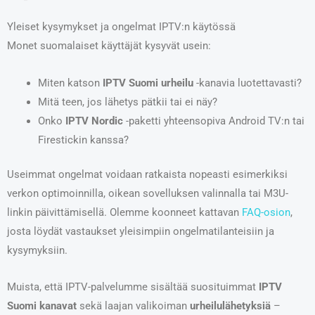
Yleiset kysymykset ja ongelmat IPTV:n käytössä
Monet suomalaiset käyttäjät kysyvät usein:
Miten katson
IPTV Suomi urheilu
-kanavia luotettavasti?
Mitä teen, jos lähetys pätkii tai ei näy?
Onko
IPTV Nordic
-paketti yhteensopiva Android TV:n tai
Firestickin kanssa?
Useimmat ongelmat voidaan ratkaista nopeasti esimerkiksi
verkon optimoinnilla, oikean sovelluksen valinnalla tai M3U-
linkin päivittämisellä. Olemme koonneet kattavan
FAQ-osion
,
josta löydät vastaukset yleisimpiin ongelmatilanteisiin ja
kysymyksiin.
Muista, että IPTV-palvelumme sisältää suosituimmat
IPTV
Suomi kanavat
sekä laajan valikoiman
urheilulähetyksiä
–