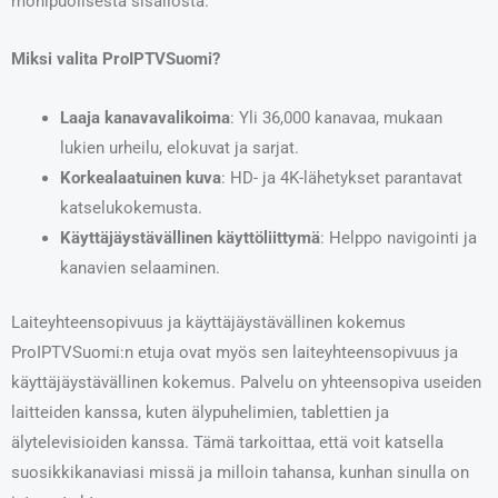
monipuolisesta sisällöstä.
Miksi valita ProIPTVSuomi?
Laaja kanavavalikoima
: Yli 36,000 kanavaa, mukaan
lukien urheilu, elokuvat ja sarjat.
Korkealaatuinen kuva
: HD- ja 4K-lähetykset parantavat
katselukokemusta.
Käyttäjäystävällinen käyttöliittymä
: Helppo navigointi ja
kanavien selaaminen.
Laiteyhteensopivuus ja käyttäjäystävällinen kokemus
ProIPTVSuomi:n etuja ovat myös sen laiteyhteensopivuus ja
käyttäjäystävällinen kokemus. Palvelu on yhteensopiva useiden
laitteiden kanssa, kuten älypuhelimien, tablettien ja
älytelevisioiden kanssa. Tämä tarkoittaa, että voit katsella
suosikkikanaviasi missä ja milloin tahansa, kunhan sinulla on