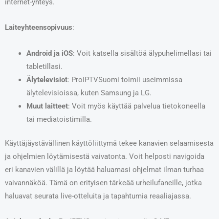
internet-yhteys.
Laiteyhteensopivuus
:
Android ja iOS
: Voit katsella sisältöä älypuhelimellasi tai
tabletillasi.
Älytelevisiot
: ProIPTVSuomi toimii useimmissa
älytelevisioissa, kuten Samsung ja LG.
Muut laitteet
: Voit myös käyttää palvelua tietokoneella
tai mediatoistimilla.
Käyttäjäystävällinen käyttöliittymä tekee kanavien selaamisesta
ja ohjelmien löytämisestä vaivatonta. Voit helposti navigoida
eri kanavien välillä ja löytää haluamasi ohjelmat ilman turhaa
vaivannäköä. Tämä on erityisen tärkeää urheilufaneille, jotka
haluavat seurata live-otteluita ja tapahtumia reaaliajassa.