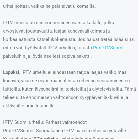
urheilijoitasi, vaikka he pelaisivat ulkomailla.
IPTV urheilu on siis erinomainen valinta kaikille, jotka
arvostavat joustavuutta, laajaa kanavavalikoimaa ja
korkealaatuista katselukokemusta. Jos haluat tietää lisää siitä,
miten voit hyödyntää IPTV urheilua, tutustu
ProIPTVSuomi
-
palveluihin ja löydä itsellesi sopiva paketti.
Lopuksi
, IPTV urheilu ei ainoastaan tarjoa laajaa valikoimaa
kanavia, vaan se myös mahdollistaa urheilun seuraamisen eri
laitteilla, kuten älypuhelimilla, tableteilla ja älytelevisioilla. Tämä
tekee siitä erinomaisen vaihtoehdon nykypäivän liikkuville ja
aktiivisille urheilufaneille.
IPTV Suomi urheilu: Parhaat vaihtoehdot
ProIPTVSuomi: Suomalainen IPTV-palvelu urheilun ystäville
Kun puhutaan
IPTV urheilu
-vaihtoehdoista Suomessa,