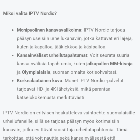
Miksi valita IPTV Nordic?
Monipuolinen kanavavalikoima
: IPTV Nordic tarjoaa
pääsyn useisiin urheilukanaviin, jotka kattavat eri lajeja,
kuten jalkapalloa, jääkiekkoa ja käsipalloa.
Kansainväliset urheilutapahtumat
: Voit seurata suuria
kansainvälisiä tapahtumia, kuten
jalkapallon MM-kisoja
ja
Olympialaisia
, suoraan omalta kotisohvaltasi.
Korkealaatuinen kuva
: Monet IPTV Nordic -palvelut
tarjoavat HD- ja 4K-lähetyksiä, mikä parantaa
katselukokemusta merkittävästi.
IPTV Nordic on erityisen houkutteleva vaihtoehto suomalaisille
urheilufaneille, sillä se tarjoaa pääsyn myös kotimaisiin
kanaviin, jotka esittävät suosittuja urheilutapahtumia. Tämä
tarkoittaa, että voit nauttia sekä kansainvälisestä että