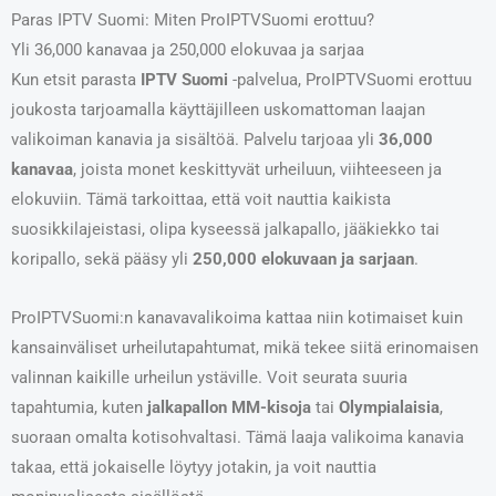
Paras IPTV Suomi: Miten ProIPTVSuomi erottuu?
Yli 36,000 kanavaa ja 250,000 elokuvaa ja sarjaa
Kun etsit parasta
IPTV Suomi
-palvelua, ProIPTVSuomi erottuu
joukosta tarjoamalla käyttäjilleen uskomattoman laajan
valikoiman kanavia ja sisältöä. Palvelu tarjoaa yli
36,000
kanavaa
, joista monet keskittyvät urheiluun, viihteeseen ja
elokuviin. Tämä tarkoittaa, että voit nauttia kaikista
suosikkilajeistasi, olipa kyseessä jalkapallo, jääkiekko tai
koripallo, sekä pääsy yli
250,000 elokuvaan ja sarjaan
.
ProIPTVSuomi:n kanavavalikoima kattaa niin kotimaiset kuin
kansainväliset urheilutapahtumat, mikä tekee siitä erinomaisen
valinnan kaikille urheilun ystäville. Voit seurata suuria
tapahtumia, kuten
jalkapallon MM-kisoja
tai
Olympialaisia
,
suoraan omalta kotisohvaltasi. Tämä laaja valikoima kanavia
takaa, että jokaiselle löytyy jotakin, ja voit nauttia