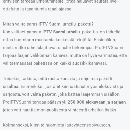
erityisen tärkeää urheilufaneille, jotka haluavat seurata live-
otteluita ja tapahtumia reaaliajassa.
Miten valita paras IPTV Suomi urheilu -paketti?
Kun valitset parasta
IPTV Suomi urheilu
-pakettia, on tärkeää
ottaa huomioon muutamia keskeisiä tekijöitä. Ensinnäkin,
mieti, mitkä urheilulajit ovat sinulle tärkeimpiä. ProIPTVSuomi
tarjoaa laajan valikoiman kanavia, mutta on hyvä varmistaa, että
valitsemassasi paketissa on kaikki suosikkikanavasi.
Toiseksi, tarkista, mitä muita kanavia ja ohjelmia paketti
sisältää. Esimerkiksi, jos olet kiinnostunut myös elokuvista ja
sarjoista, voit valita paketin, joka kattaa laajemman sisällön.
ProIPTVSuomi tarjoaa pääsyn yli
250,000 elokuvaan ja sarjaan
,
joten voit nauttia monipuolisesta viihteestä urheilun lisäksi.
Kolmanneksi, kiinnitä huomiota laiteyhteensopivuuteen.