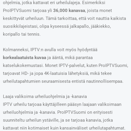
ohjelmia, jotka kattavat eri urheilulajeja. Esimerkiksi
ProIPTVSuomi tarjoaa yli
36,000 kanavaa
, joista monet
keskittyvät urheiluun. Tämä tarkoittaa, että voit nauttia kaikista
suosikkilajeistasi, olipa kyseessä jalkapallo, jääkiekko,
koripallo tai tennis.
Kolmanneksi, IPTV:n avulla voit myös hyödyntää
korkealaatuista kuvaa
ja ääntä, mikä parantaa
katselukokemustasi. Monet IPTV-palvelut, kuten ProIPTVSuomi,
tarjoavat HD- ja jopa 4K-laatuisia lähetyksiä, mikä tekee
urheilutapahtumien seuraamisesta entistä nautinnollisempaa.
Laaja valikoima urheiluohjelmia ja -kanavia
IPTV urheilu tarjoaa käyttäjilleen pääsyn laajaan valikoimaan
urheiluohjelmia ja -kanavia. ProIPTVSuomi on erityisesti
suunniteltu urheilun ystäville, ja se tarjoaa kanavia, jotka
kattavat niin kotimaiset kuin kansainväliset urheilutapahtumat.