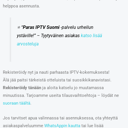
helppoa asennusta.
⭐ “
Paras IPTV Suomi
-palvelu urheilun
ystäville!” – Tyytyväinen asiakas
katso lisää
arvosteluja
Rekisteröidy nyt ja nauti parhaasta IPTV-kokemuksesta!
Älä jää paitsi tärkeistä otteluista tai suosikkikanavistasi.
Rekisteröidy tänään
ja aloita katselu jo muutamassa
minuutissa. Tarjoamme useita tilausvaihtoehtoja – löydät ne
suoraan täältä
.
Jos tarvitset apua valinnassa tai asennuksessa, ota yhteyttä
asiakaspalveluumme
WhatsAppin kautta
tai lue lisää