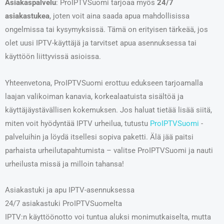
Asiakaspalvelu
: ProIPTVSuomi tarjoaa myös
24/7
asiakastukea
, joten voit aina saada apua mahdollisissa
ongelmissa tai kysymyksissä. Tämä on erityisen tärkeää, jos
olet uusi IPTV-käyttäjä ja tarvitset apua asennuksessa tai
käyttöön liittyvissä asioissa.
Yhteenvetona, ProIPTVSuomi erottuu edukseen tarjoamalla
laajan valikoiman kanavia, korkealaatuista sisältöä ja
käyttäjäystävällisen kokemuksen. Jos haluat tietää lisää siitä,
miten voit hyödyntää IPTV urheilua, tutustu
ProIPTVSuomi
-
palveluihin ja löydä itsellesi sopiva paketti. Älä jää paitsi
parhaista urheilutapahtumista – valitse ProIPTVSuomi ja nauti
urheilusta missä ja milloin tahansa!
Asiakastuki ja apu IPTV-asennuksessa
24/7 asiakastuki ProIPTVSuomelta
IPTV:n käyttöönotto voi tuntua aluksi monimutkaiselta, mutta