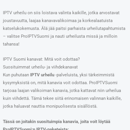
IPTV urheilu on siis loistava valinta kaikille, jotka arvostavat
joustavuutta, laajaa kanavavalikoimaa ja korkealaatuista
katselukokemusta. Älä jää paitsi parhaista urheilutapahtumista
– valitse ProIPTVSuomi ja nauti urheilusta missä ja milloin
tahansa!
IPTV Suomi kanavat: Mitä voit odottaa?
Suosituimmat urheilu- ja viihdekanavat
Kun puhutaan
IPTV urheilu
-palveluista, yksi tärkeimmistä
kysymyksistä on, mitä kanavia voit odottaa. ProIPTVSuomi
tarjoaa laajan valikoiman kanavia, jotka kattavat niin urheilua
kuin viihdettä. Tämä tekee siitä erinomaisen valinnan kaikille,
jotka haluavat nauttia monipuolisesta sisällöstä.
Tässä on joitakin suosituimpia kanavia, joita voit löytää
ProIPTVSuomi:n IPTV-paketeista: