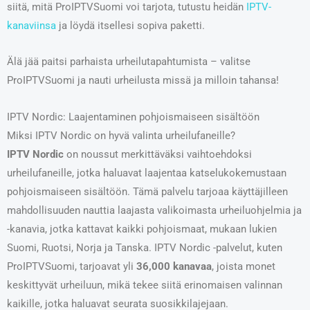
siitä, mitä ProIPTVSuomi voi tarjota, tutustu heidän
IPTV-
kanaviinsa
ja löydä itsellesi sopiva paketti.
Älä jää paitsi parhaista urheilutapahtumista – valitse
ProIPTVSuomi ja nauti urheilusta missä ja milloin tahansa!
IPTV Nordic: Laajentaminen pohjoismaiseen sisältöön
Miksi IPTV Nordic on hyvä valinta urheilufaneille?
IPTV Nordic
on noussut merkittäväksi vaihtoehdoksi
urheilufaneille, jotka haluavat laajentaa katselukokemustaan
pohjoismaiseen sisältöön. Tämä palvelu tarjoaa käyttäjilleen
mahdollisuuden nauttia laajasta valikoimasta urheiluohjelmia ja
-kanavia, jotka kattavat kaikki pohjoismaat, mukaan lukien
Suomi, Ruotsi, Norja ja Tanska. IPTV Nordic -palvelut, kuten
ProIPTVSuomi, tarjoavat yli
36,000 kanavaa
, joista monet
keskittyvät urheiluun, mikä tekee siitä erinomaisen valinnan
kaikille, jotka haluavat seurata suosikkilajejaan.