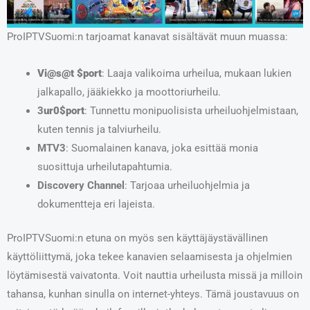
ProIPTVSuomi:n tarjoamat kanavat sisältävät muun muassa:
Vi@s@t $port
: Laaja valikoima urheilua, mukaan lukien
jalkapallo, jääkiekko ja moottoriurheilu.
3
ur0$port
: Tunnettu monipuolisista urheiluohjelmistaan,
kuten tennis ja talviurheilu.
MTV3
: Suomalainen kanava, joka esittää monia
suosittuja urheilutapahtumia.
Discovery Channel
: Tarjoaa urheiluohjelmia ja
dokumentteja eri lajeista.
ProIPTVSuomi:n etuna on myös sen käyttäjäystävällinen
käyttöliittymä, joka tekee kanavien selaamisesta ja ohjelmien
löytämisestä vaivatonta. Voit nauttia urheilusta missä ja milloin
tahansa, kunhan sinulla on internet-yhteys. Tämä joustavuus on