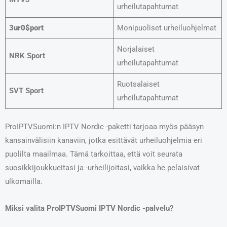
urheilutapahtumat
3
ur0$port
Monipuoliset urheiluohjelmat
Norjalaiset
NRK Sport
urheilutapahtumat
Ruotsalaiset
SVT Sport
urheilutapahtumat
ProIPTVSuomi:n IPTV Nordic -paketti tarjoaa myös pääsyn
kansainvälisiin kanaviin, jotka esittävät urheiluohjelmia eri
puolilta maailmaa. Tämä tarkoittaa, että voit seurata
suosikkijoukkueitasi ja -urheilijoitasi, vaikka he pelaisivat
ulkomailla.
Miksi valita ProIPTVSuomi IPTV Nordic -palvelu?