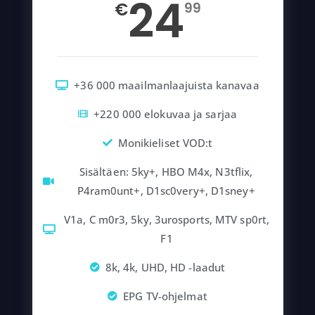
24
€
99
+36 000 maailmanlaajuista kanavaa
+220 000 elokuvaa ja sarjaa
Monikieliset VOD:t
Sisältäen: 5ky+, HBO M4x, N3tflix,
P4ram0unt+, D1sc0very+, D1sney+
V1a, C m0r3, 5ky, 3urosports, MTV sp0rt,
F1
8k, 4k, UHD, HD -laadut
EPG TV-ohjelmat