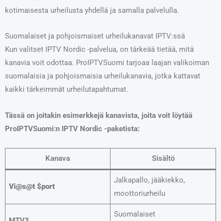
kotimaisesta urheilusta yhdellä ja samalla palvelulla.
Suomalaiset ja pohjoismaiset urheilukanavat IPTV:ssä
Kun valitset IPTV Nordic -palvelua, on tärkeää tietää, mitä
kanavia voit odottaa. ProIPTVSuomi tarjoaa laajan valikoiman
suomalaisia ja pohjoismaisia urheilukanavia, jotka kattavat
kaikki tärkeimmät urheilutapahtumat.
Tässä on joitakin esimerkkejä kanavista, joita voit löytää
ProIPTVSuomi:n IPTV Nordic -paketista:
Kanava
Sisältö
Jalkapallo, jääkiekko,
Vi@s@t $por
t
moottoriurheilu
Suomalaiset
MTV3