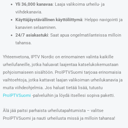
Yli 36,000 kanavaa
: Laaja valikoima urheilu- ja
viihdekanavia.
Käyttäjäystävällinen käyttöliittymä
: Helppo navigointi ja
kanavien selaaminen.
24/7 asiakastuki
: Saat apua ongelmatilanteissa milloin
tahansa.
Yhteenvetona, IPTV Nordic on erinomainen valinta kaikille
urheilufaneille, jotka haluavat laajentaa katselukokemustaan
pohjoismaiseen sisältöön. ProIPTVSuomi tarjoaa erinomaisia
vaihtoehtoja, jotka kattavat laajan valikoiman urheilukanavia ja
muita viihdeohjelmia. Jos haluat tietää lisää, tutustu
ProIPTVSuomi
-palveluihin ja löydä itsellesi sopiva paketti.
Älä jää paitsi parhaista urheilutapahtumista – valitse
ProIPTVSuomi ja nauti urheilusta missä ja milloin tahansa!