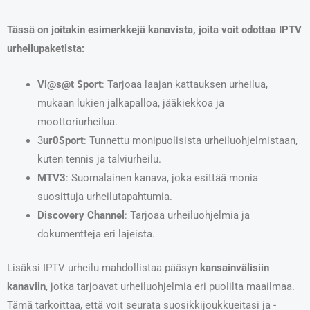
Tässä on joitakin esimerkkejä kanavista, joita voit odottaa IPTV
urheilupaketista:
Vi@s@t $port
: Tarjoaa laajan kattauksen urheilua,
mukaan lukien jalkapalloa, jääkiekkoa ja
moottoriurheilua.
3
ur0$port
: Tunnettu monipuolisista urheiluohjelmistaan,
kuten tennis ja talviurheilu.
MTV3
: Suomalainen kanava, joka esittää monia
suosittuja urheilutapahtumia.
Discovery Channel
: Tarjoaa urheiluohjelmia ja
dokumentteja eri lajeista.
Lisäksi IPTV urheilu mahdollistaa pääsyn
kansainvälisiin
kanaviin
, jotka tarjoavat urheiluohjelmia eri puolilta maailmaa.
Tämä tarkoittaa, että voit seurata suosikkijoukkueitasi ja -