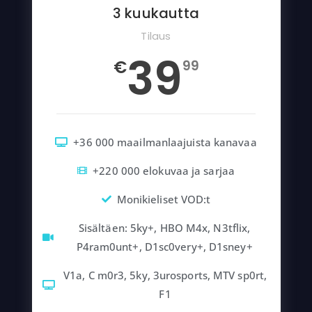
3 kuukautta
Tilaus
39
€
99
+36 000 maailmanlaajuista kanavaa
+220 000 elokuvaa ja sarjaa
Monikieliset VOD:t
Sisältäen: 5ky+, HBO M4x, N3tflix,
P4ram0unt+, D1sc0very+, D1sney+
V1a, C m0r3, 5ky, 3urosports, MTV sp0rt,
F1