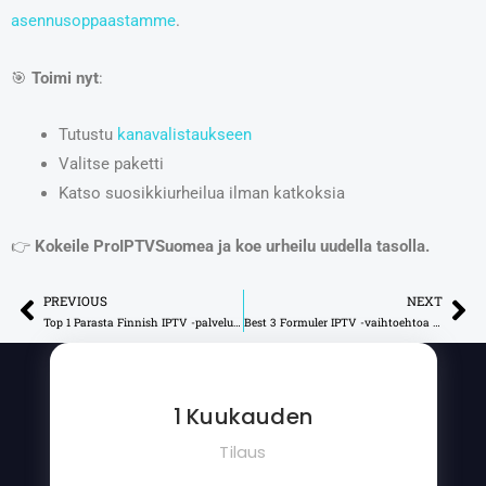
asennusoppaastamme
.
🎯
Toimi nyt
:
Tutustu
kanavalistaukseen
Valitse paketti
Katso suosikkiurheilua ilman katkoksia
👉
Kokeile ProIPTVSuomea ja koe urheilu uudella tasolla.
PREVIOUS
NEXT
Prev
Ne
Top 1 Parasta Finnish IPTV -palvelua Vuonna 2025
Best 3 Formuler IPTV -vaihtoehtoa äärimmäiseen suoratoistoon
1 Kuukauden
Tilaus