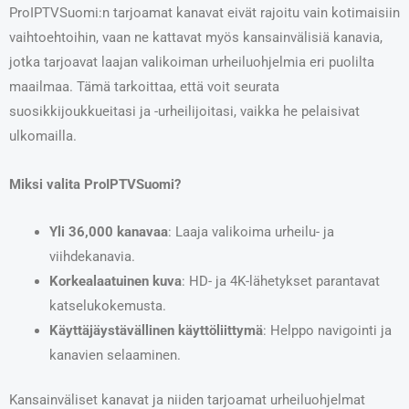
ProIPTVSuomi:n tarjoamat kanavat eivät rajoitu vain kotimaisiin
vaihtoehtoihin, vaan ne kattavat myös kansainvälisiä kanavia,
jotka tarjoavat laajan valikoiman urheiluohjelmia eri puolilta
maailmaa. Tämä tarkoittaa, että voit seurata
suosikkijoukkueitasi ja -urheilijoitasi, vaikka he pelaisivat
ulkomailla.
Miksi valita ProIPTVSuomi?
Yli 36,000 kanavaa
: Laaja valikoima urheilu- ja
viihdekanavia.
Korkealaatuinen kuva
: HD- ja 4K-lähetykset parantavat
katselukokemusta.
Käyttäjäystävällinen käyttöliittymä
: Helppo navigointi ja
kanavien selaaminen.
Kansainväliset kanavat ja niiden tarjoamat urheiluohjelmat