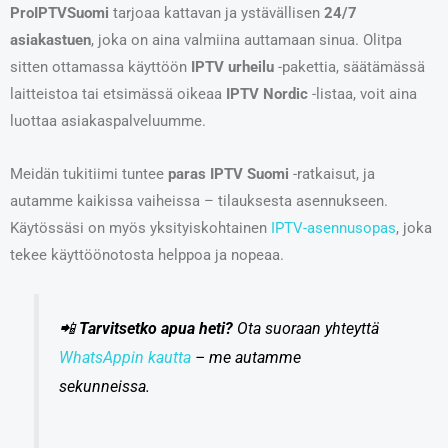
ProIPTVSuomi
tarjoaa kattavan ja ystävällisen
24/7
asiakastuen
, joka on aina valmiina auttamaan sinua. Olitpa
sitten ottamassa käyttöön
IPTV urheilu
-pakettia, säätämässä
laitteistoa tai etsimässä oikeaa
IPTV Nordic
-listaa, voit aina
luottaa asiakaspalveluumme.
Meidän tukitiimi tuntee
paras IPTV Suomi
-ratkaisut, ja
autamme kaikissa vaiheissa – tilauksesta asennukseen.
Käytössäsi on myös yksityiskohtainen
IPTV-asennusopas
, joka
tekee käyttöönotosta helppoa ja nopeaa.
📲
Tarvitsetko apua heti?
Ota suoraan yhteyttä
WhatsAppin kautta
– me autamme
sekunneissa.