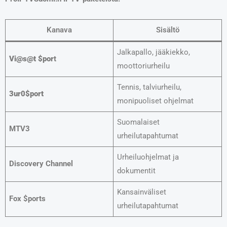
Kanava
Sisältö
Jalkapallo, jääkiekko,
Vi@s@t $por
t
moottoriurheilu
Tennis, talviurheilu,
3
ur0$port
monipuoliset ohjelmat
Suomalaiset
MTV3
urheilutapahtumat
Urheiluohjelmat ja
Discovery Channel
dokumentit
Kansainväliset
Fox $ports
urheilutapahtumat