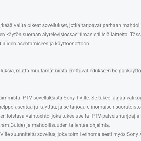
keää valita oikeat sovellukset, jotka tarjoavat parhaan mahdol
en käytön suoraan älytelevisiossasi ilman erillisiä laitteita. T
 niiden asentamiseen ja käyttöönottoon.
elluksia, mutta muutamat niistä erottuvat edukseen helppokäytt
uimmista IPTV-sovelluksista Sony TV:lle. Se tukee laajaa valiko
helppo asentaa ja käyttää, ja se tarjoaa erinomaisen suoratois
en loistava vaihtoehto, joka tukee useita IPTV-palveluntarjoaji
gram Guide) ja mahdollisuuden tallentaa ohjelmia.
 TV:lle suunniteltu sovellus, joka toimii erinomaisesti myös Son