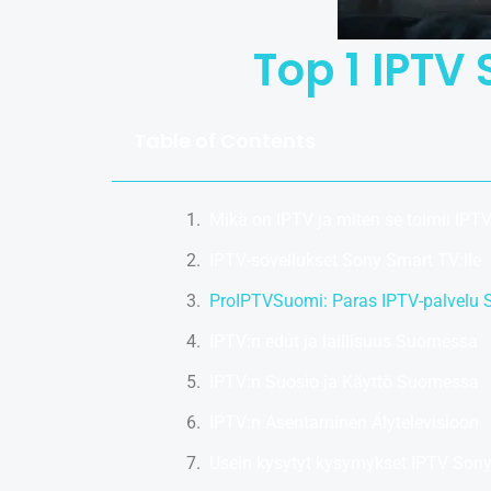
Top 1 IPTV
Table of Contents
Mikä on IPTV ja miten se toimii IPT
IPTV-sovellukset Sony Smart TV:lle
ProIPTVSuomi: Paras IPTV-palvelu
IPTV:n edut ja laillisuus Suomessa
IPTV:n Suosio ja Käyttö Suomessa
IPTV:n Asentaminen Älytelevisioon
Usein kysytyt kysymykset IPTV Son