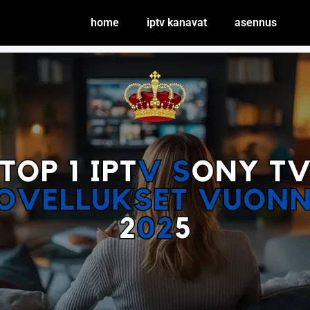
home
iptv kanavat
asennus