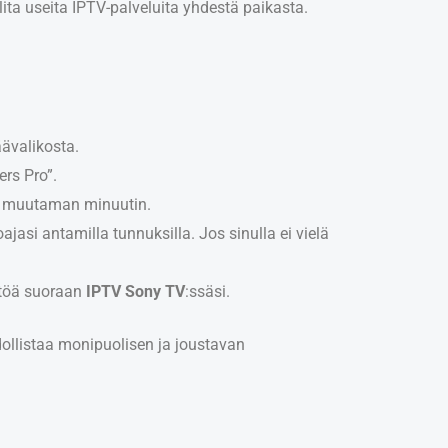
allita useita IPTV-palveluita yhdestä paikasta.
äävalikosta.
ers Pro”.
in muutaman minuutin.
jasi antamilla tunnuksilla. Jos sinulla ei vielä
ältöä suoraan
IPTV Sony TV
:ssäsi.
ollistaa monipuolisen ja joustavan