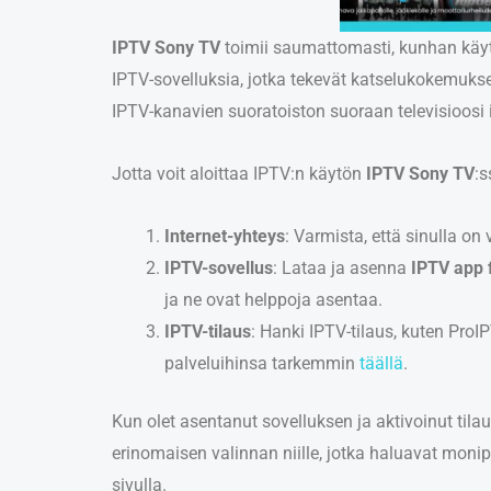
IPTV Sony TV
toimii saumattomasti, kunhan käytö
IPTV-sovelluksia, jotka tekevät katselukokemukse
IPTV-kanavien suoratoiston suoraan televisioosi i
Jotta voit aloittaa IPTV:n käytön
IPTV Sony TV
:s
Internet-yhteys
: Varmista, että sinulla on
IPTV-sovellus
: Lataa ja asenna
IPTV app 
ja ne ovat helppoja asentaa.
IPTV-tilaus
: Hanki IPTV-tilaus, kuten Pro
palveluihinsa tarkemmin
täällä
.
Kun olet asentanut sovelluksen ja aktivoinut tila
erinomaisen valinnan niille, jotka haluavat monipu
sivulla.