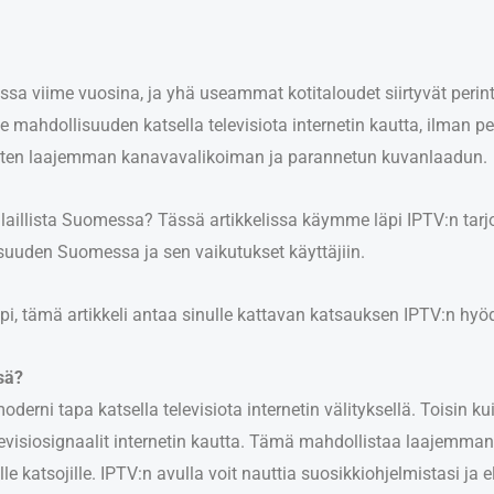
 viime vuosina, ja yhä useammat kotitaloudet siirtyvät perinteis
le mahdollisuuden katsella televisiota internetin kautta, ilman per
kuten laajemman kanavavalikoiman ja parannetun kuvanlaadun.
laillista Suomessa? Tässä artikkelissa käymme läpi IPTV:n tarjo
isuuden Suomessa ja sen vaikutukset käyttäjiin.
empi, tämä artikkeli antaa sinulle kattavan katsauksen IPTV:n h
sä?
oderni tapa katsella televisiota internetin välityksellä. Toisin ku
ä televisiosignaalit internetin kautta. Tämä mahdollistaa laaje
e katsojille. IPTV:n avulla voit nauttia suosikkiohjelmistasi ja 