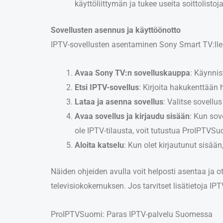
käyttöliittymän ja tukee useita soittolistoj
Sovellusten asennus ja käyttöönotto
IPTV-sovellusten asentaminen Sony Smart TV:lle o
Avaa Sony TV:n sovelluskauppa
: Käynnis
Etsi IPTV-sovellus
: Kirjoita hakukenttään
Lataa ja asenna sovellus
: Valitse sovell
Avaa sovellus ja kirjaudu sisään
: Kun sov
ole IPTV-tilausta, voit tutustua ProIPTVSu
Aloita katselu
: Kun olet kirjautunut sisää
Näiden ohjeiden avulla voit helposti asentaa ja
televisiokokemuksen. Jos tarvitset lisätietoja IPT
ProIPTVSuomi: Paras IPTV-palvelu Suomessa