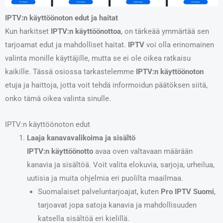
IPTV:n käyttöönoton edut ja haitat
Kun harkitset
IPTV:n käyttöönottoa
, on tärkeää ymmärtää sen
tarjoamat edut ja mahdolliset haitat.
IPTV
voi olla erinomainen
valinta monille käyttäjille, mutta se ei ole oikea ratkaisu
kaikille. Tässä osiossa tarkastelemme
IPTV:n käyttöönoton
etuja ja haittoja, jotta voit tehdä informoidun päätöksen siitä,
onko tämä oikea valinta sinulle.
IPTV:n käyttöönoton edut
Laaja kanavavalikoima ja sisältö
IPTV:n käyttöönotto
avaa oven valtavaan määrään
kanavia ja sisältöä. Voit valita elokuvia, sarjoja, urheilua,
uutisia ja muita ohjelmia eri puolilta maailmaa.
Suomalaiset palveluntarjoajat, kuten
Pro IPTV Suomi
,
tarjoavat jopa satoja kanavia ja mahdollisuuden
katsella sisältöä eri kielillä.