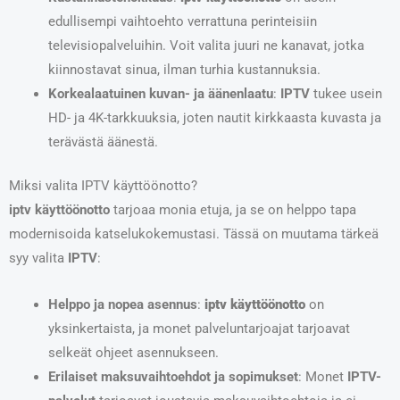
edullisempi vaihtoehto verrattuna perinteisiin
televisiopalveluihin. Voit valita juuri ne kanavat, jotka
kiinnostavat sinua, ilman turhia kustannuksia.
Korkealaatuinen kuvan- ja äänenlaatu
:
IPTV
tukee usein
HD- ja 4K-tarkkuuksia, joten nautit kirkkaasta kuvasta ja
terävästä äänestä.
Miksi valita IPTV käyttöönotto?
iptv käyttöönotto
tarjoaa monia etuja, ja se on helppo tapa
modernisoida katselukokemustasi. Tässä on muutama tärkeä
syy valita
IPTV
:
Helppo ja nopea asennus
:
iptv käyttöönotto
on
yksinkertaista, ja monet palveluntarjoajat tarjoavat
selkeät ohjeet asennukseen.
Erilaiset maksuvaihtoehdot ja sopimukset
: Monet
IPTV-