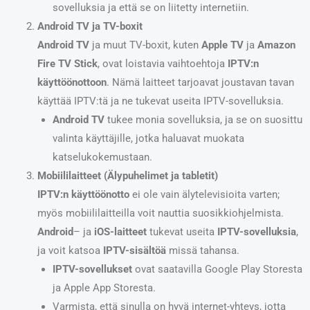
sovelluksia ja että se on liitetty internetiin.
Android TV ja TV-boxit
Android TV
ja muut TV-boxit, kuten
Apple TV
ja
Amazon
Fire TV Stick
, ovat loistavia vaihtoehtoja
IPTV:n
käyttöönottoon
. Nämä laitteet tarjoavat joustavan tavan
käyttää IPTV:tä ja ne tukevat useita IPTV-sovelluksia.
Android TV
tukee monia sovelluksia, ja se on suosittu
valinta käyttäjille, jotka haluavat muokata
katselukokemustaan.
Mobiililaitteet (Älypuhelimet ja tabletit)
IPTV:n käyttöönotto
ei ole vain älytelevisioita varten;
myös mobiililaitteilla voit nauttia suosikkiohjelmista.
Android
– ja
iOS-laitteet
tukevat useita
IPTV-sovelluksia
,
ja voit katsoa
IPTV-sisältöä
missä tahansa.
IPTV-sovellukset
ovat saatavilla Google Play Storesta
ja Apple App Storesta.
Varmista, että sinulla on hyvä internet-yhteys, jotta