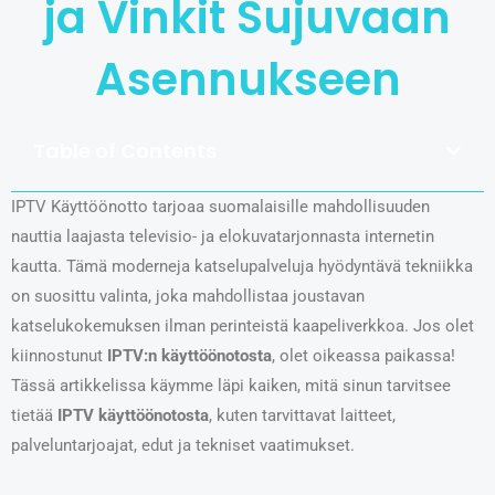
ja Vinkit Sujuvaan
Asennukseen
Table of Contents
IPTV Käyttöönotto tarjoaa suomalaisille mahdollisuuden
nauttia laajasta televisio- ja elokuvatarjonnasta internetin
kautta. Tämä moderneja katselupalveluja hyödyntävä tekniikka
on suosittu valinta, joka mahdollistaa joustavan
katselukokemuksen ilman perinteistä kaapeliverkkoa. Jos olet
kiinnostunut
IPTV:n käyttöönotosta
, olet oikeassa paikassa!
Tässä artikkelissa käymme läpi kaiken, mitä sinun tarvitsee
tietää
IPTV käyttöönotosta
, kuten tarvittavat laitteet,
palveluntarjoajat, edut ja tekniset vaatimukset.