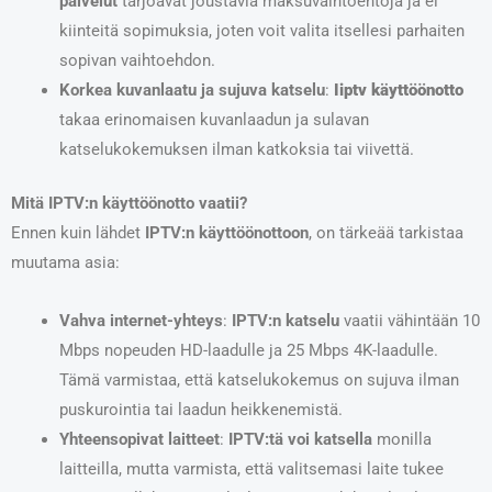
palvelut
tarjoavat joustavia maksuvaihtoehtoja ja ei
kiinteitä sopimuksia, joten voit valita itsellesi parhaiten
sopivan vaihtoehdon.
Korkea kuvanlaatu ja sujuva katselu
:
Iiptv käyttöönotto
takaa erinomaisen kuvanlaadun ja sulavan
katselukokemuksen ilman katkoksia tai viivettä.
Mitä IPTV:n käyttöönotto vaatii?
Ennen kuin lähdet
IPTV:n käyttöönottoon
, on tärkeää tarkistaa
muutama asia:
Vahva internet-yhteys
:
IPTV:n katselu
vaatii vähintään 10
Mbps nopeuden HD-laadulle ja 25 Mbps 4K-laadulle.
Tämä varmistaa, että katselukokemus on sujuva ilman
puskurointia tai laadun heikkenemistä.
Yhteensopivat laitteet
:
IPTV:tä voi katsella
monilla
laitteilla, mutta varmista, että valitsemasi laite tukee