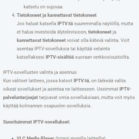
katselu on sujuvaa.
Tietokoneet ja kannettavat tietokoneet
Jos haluat katsella
IPTV:tä
suuremmalla näytöllä, mutta
et halua investoida älytelevisioon,
tietokoneet
ja
kannettavat tietokoneet
voivat olla kätevä valinta. Voit
asentaa IPTV-sovelluksia tai käyttää selainta
katsellaksesi
IPTV-sisältöä
suoraan verkkosivustoilta.
IPTV-sovellusten valinta ja asennus
Kun valitset laitteen, jossa katsot
IPTV:tä
, on tärkeää valita
oikeat sovellukset ja asentaa ne laitteeseen. Useimmat
IPTV-
palveluntarjoajat
tarjoavat omia sovelluksiaan, mutta voit myös
käyttää kolmannen osapuolen sovelluksia.
Suosituimmat IPTV-sovellukset:
VLC Media Player
(toimii monilla laitteilla)