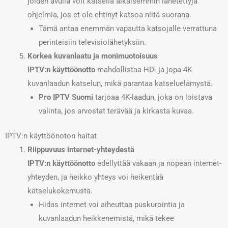
joiden avulla voit katsella aikaisemmin lähetettyjä
ohjelmia, jos et ole ehtinyt katsoa niitä suorana.
Tämä antaa enemmän vapautta katsojalle verrattuna
perinteisiin televisiolähetyksiin.
Korkea kuvanlaatu ja monimuotoisuus
IPTV:n käyttöönotto
mahdollistaa HD- ja jopa 4K-
kuvanlaadun katselun, mikä parantaa katseluelämystä.
Pro IPTV Suomi
tarjoaa 4K-laadun, joka on loistava
valinta, jos arvostat terävää ja kirkasta kuvaa.
IPTV:n käyttöönoton haitat
Riippuvuus internet-yhteydestä
IPTV:n käyttöönotto
edellyttää vakaan ja nopean internet-
yhteyden, ja heikko yhteys voi heikentää
katselukokemusta.
Hidas internet voi aiheuttaa puskurointia ja
kuvanlaadun heikkenemistä, mikä tekee