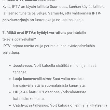
Kyllä, IPTV on täysin laillista Suomessa, kunhan käytät laillisia
ja lisensoituneita palveluja. Varmista, että valitsemasi
IPTV-
palveluntarjoaja
on luotettava ja noudattaa lakeja.
7. Mitkä ovat IPTV:n hyödyt verrattuna perinteisiin
televisiopalveluihin?
IPTV
tarjoaa useita etuja perinteisiin televisiopalveluihin
verrattuna:
Joustavuus
: Voit katsella sisältöä milloin ja missä
tahansa.
Laaja kanavavalikoima
: Saat valita monista
kansainvälisistä ja suomalaisista kanavista.
HD ja 4K-laatu
: IPTV tarjoaa korkealaatuista
katselukokemusta.
Catch-up ja tallennus
: Voit katsoa ohjelmia jälkikäteen ja