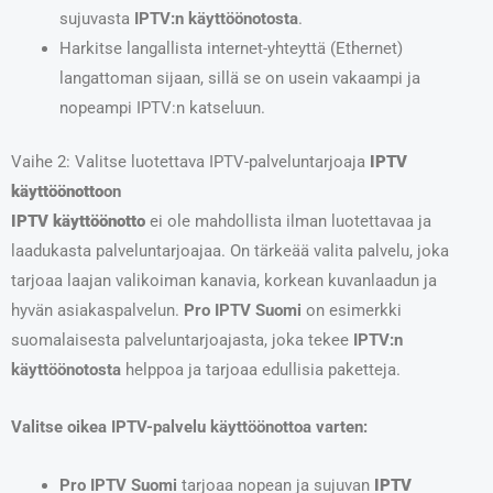
sujuvasta
IPTV:n käyttöönotosta
.
Harkitse langallista internet-yhteyttä (Ethernet)
langattoman sijaan, sillä se on usein vakaampi ja
nopeampi IPTV:n katseluun.
Vaihe 2: Valitse luotettava IPTV-palveluntarjoaja
IPTV
käyttöönotto
on
IPTV käyttöönotto
ei ole mahdollista ilman luotettavaa ja
laadukasta palveluntarjoajaa. On tärkeää valita palvelu, joka
tarjoaa laajan valikoiman kanavia, korkean kuvanlaadun ja
hyvän asiakaspalvelun.
Pro IPTV Suomi
on esimerkki
suomalaisesta palveluntarjoajasta, joka tekee
IPTV:n
käyttöönotosta
helppoa ja tarjoaa edullisia paketteja.
Valitse oikea IPTV-palvelu käyttöönottoa varten:
Pro IPTV Suomi
tarjoaa nopean ja sujuvan
IPTV