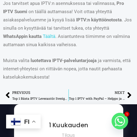
Jos tarvitset apua IPTV:n asennuksessa tai valinnassa,
Pro
IPTV Suomi
on täällä auttamassa! Voit ottaa yhteyttä
asiakaspalveluumme ja kysyä lisää
IPTV:n käyttöönotosta
. Jos
sinulla on kysyttävää tai tarvitset tukea, ota yhteyttä
WhatsAppin kautta
Täältä
. Asiantunteva tiimimme on valmiina
auttamaan sinua kaikissa vaiheissa.
Muista valita
luotettava IPTV-palveluntarjoaja
ja varmista, että
internet-yhteytesi on riittävän nopea, jotta nautit parhaasta
katselukokemuksesta!
PREVIOUS
NEXT
Prev
Ne
Top 1 Bästa IPTV Leverantör Sverige: Paras IPTV Suomessa
Top 1 IPTV with PayPal – Helppo ja Turvallinen Maksaminen
1
FI
1 Kuukauden
Tilaus