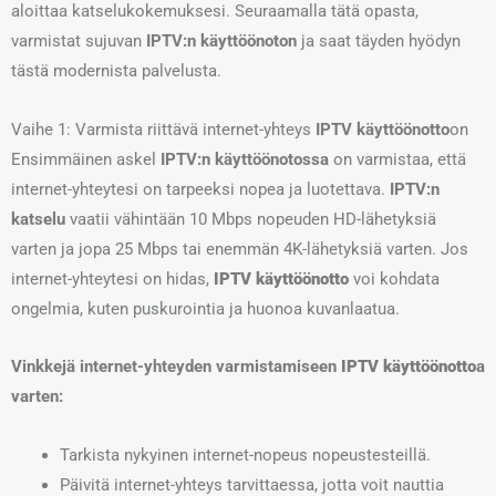
aloittaa katselukokemuksesi. Seuraamalla tätä opasta,
varmistat sujuvan
IPTV:n käyttöönoton
ja saat täyden hyödyn
tästä modernista palvelusta.
Vaihe 1: Varmista riittävä internet-yhteys
IPTV käyttöönotto
on
Ensimmäinen askel
IPTV:n käyttöönotossa
on varmistaa, että
internet-yhteytesi on tarpeeksi nopea ja luotettava.
IPTV:n
katselu
vaatii vähintään 10 Mbps nopeuden HD-lähetyksiä
varten ja jopa 25 Mbps tai enemmän 4K-lähetyksiä varten. Jos
internet-yhteytesi on hidas,
IPTV käyttöönotto
voi kohdata
ongelmia, kuten puskurointia ja huonoa kuvanlaatua.
Vinkkejä internet-yhteyden varmistamiseen
IPTV käyttöönotto
a
varten:
Tarkista nykyinen internet-nopeus nopeustesteillä.
Päivitä internet-yhteys tarvittaessa, jotta voit nauttia