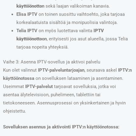
käyttöönotto
n
sekä laajan valikoiman kanavia.
Elisa IPTV
on toinen suosittu vaihtoehto, joka tarjoaa
korkealaatuista sisältöä ja monipuolisia valintoja.
Telia IPTV
on myös luotettava valinta
IPTV
käyttöönotto
on
, erityisesti jos asut alueella, jossa Telia
tarjoaa nopeita yhteyksiä.
Vaihe 3: Asenna IPTV-sovellus ja aktivoi palvelu
Kun olet valinnut
IPTV-palveluntarjoajan
, seuraava askel
IPTV:n
käyttöönotossa
on sovelluksen lataaminen ja asentaminen.
Useimmat
IPTV-palvelut
tarjoavat sovelluksia, jotka voi
asentaa älytelevisioon, puhelimeen, tablettiin tai
tietokoneeseen. Asennusprosessi on yksinkertainen ja hyvin
ohjeistettu.
Sovelluksen asennus ja aktivointi IPTV:n käyttöönotossa: