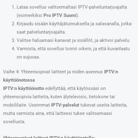
Lataa sovellus valitsemaltasi IPTV-palveluntarjoajalta
(esimerkiksi
Pro IPTV Suomi
).
Kirjaudu sisään käyttäjätunnuksella ja salasanalla, jotka
saat palveluntarjoajalta.
Valitse haluamasi kanavat ja sisällöt, ja aktivoi palvelu.
Varmista, että sovellus toimii oikein, ja että kuvanlaatu
on sujuvaa.
Vaihe 4: Yhteensopivat laitteet ja niiden asennus
IPTV:n
käyttöönotossa
IPTV:n käyttöönotto
edellyttää, että käytössäsi on
yhteensopivia laitteita, kuten älytelevisio, tietokone tai
mobiililaite. Useimmat
IPTV-palvelut
tukevat useita laitteita,
mutta varmista aina, että laitteesi tukee valitsemaasi
sovellusta.
Yhteensopivat laitteet IPTV:n käyttöönotolle: