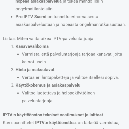
nopeaa asiakaspalvelua
ja tukea mahdollisiin
ongelmatilanteisiin.
Pro IPTV Suomi
on tunnettu erinomaisesta
asiakaspalvelustaan ja nopeasta ongelmanratkaisustaan.
Listaa: Miten valita oikea IPTV-palveluntarjoaja
Kanavavalikoima
Varmista, että palveluntarjoaja tarjoaa kanavat, joita
katsot usein.
Hinta ja maksutavat
Vertaa eri hintapaketteja ja valitse itsellesi sopiva.
Käyttökokemus ja asiakaspalvelu
Valitse luotettava ja helppokäyttöinen
palveluntarjoaja.
IPTV:n käyttöönoton tekniset vaatimukset ja laitteet
Kun suunnittelet
IPTV:n käyttöönottoa
, on tärkeää varmistaa,