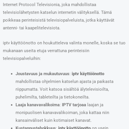
Internet Protocol Televisionia, joka mahdollistaa
televisiolähetysten katselun internetin välityksellä. Tämä
poikkeaa perinteisistä televisiopalveluista, jotka käyttävät
antenni- tai kaapelitelevisiota.
iptv käyttöönotto on houkutteleva valinta monelle, koska se tuo
mukanaan useita etuja verrattuna perinteisiin
televisiopalveluihin:
Joustavuus ja mukautuvuus
:
iptv käyttöönotto
mahdollistaa ohjelmien katselun ajasta ja paikasta
riippumatta. Voit katsoa sisältöä älytelevisioilta,
puhelimilta, tableteilta ja tietokoneilta.
Laaja kanavavalikoima
:
IPTV tarjoaa
laajan ja
monipuolisen kanavavalikoiman, joka kattaa niin
kansainväliset kuin kotimaiset kanavat.
Kustannustehokkuus
:
iptv käyttöönotto
on usein