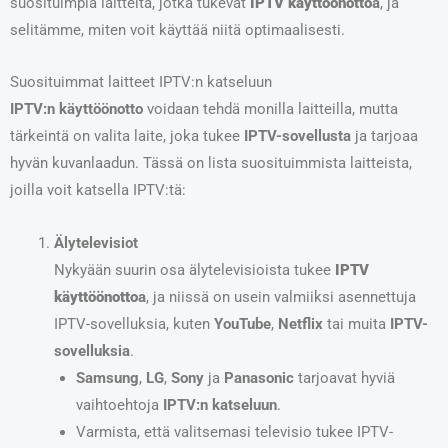
suosituimpia laitteita, jotka tukevat
IPTV käyttöönotto
a
, ja
selitämme, miten voit käyttää niitä optimaalisesti.
Suosituimmat laitteet IPTV:n katseluun
IPTV:n käyttöönotto
voidaan tehdä monilla laitteilla, mutta
tärkeintä on valita laite, joka tukee
IPTV-sovellusta
ja tarjoaa
hyvän kuvanlaadun. Tässä on lista suosituimmista laitteista,
joilla voit katsella IPTV:tä:
Älytelevisiot
Nykyään suurin osa älytelevisioista tukee
IPTV
käyttöönotto
a
, ja niissä on usein valmiiksi asennettuja
IPTV-sovelluksia, kuten
YouTube
,
Netflix
tai muita
IPTV-
sovelluksia
.
Samsung
,
LG
,
Sony
ja
Panasonic
tarjoavat hyviä
vaihtoehtoja
IPTV:n katseluun
.
Varmista, että valitsemasi televisio tukee IPTV-