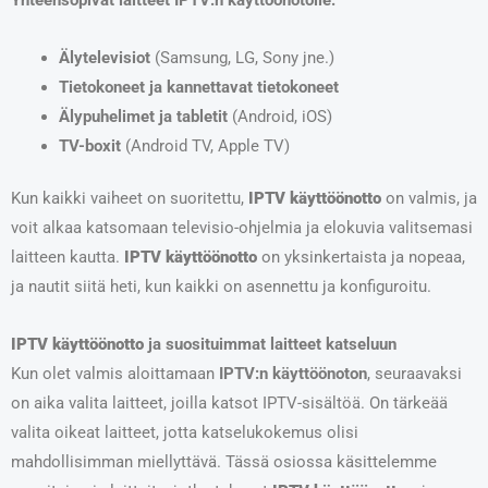
Älytelevisiot
(Samsung, LG, Sony jne.)
Tietokoneet ja kannettavat tietokoneet
Älypuhelimet ja tabletit
(Android, iOS)
TV-boxit
(Android TV, Apple TV)
Kun kaikki vaiheet on suoritettu,
IPTV käyttöönotto
on valmis, ja
voit alkaa katsomaan televisio-ohjelmia ja elokuvia valitsemasi
laitteen kautta.
IPTV käyttöönotto
on yksinkertaista ja nopeaa,
ja nautit siitä heti, kun kaikki on asennettu ja konfiguroitu.
IPTV käyttöönotto
ja suosituimmat laitteet katseluun
Kun olet valmis aloittamaan
IPTV:n käyttöönoton
, seuraavaksi
on aika valita laitteet, joilla katsot IPTV-sisältöä. On tärkeää
valita oikeat laitteet, jotta katselukokemus olisi
mahdollisimman miellyttävä. Tässä osiossa käsittelemme