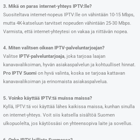
3. Mikä on paras internet-yhteys IPTV:lle?
Suositeltava internet-nopeus IPTV:lle on vähintään 10-15 Mbps,
mutta 4K-katseluun tarvitset nopeuden vähintään 25-30 Mbps.
Varmista, että internet-yhteytesi on vakaa ja riittävän nopea.
4. Miten valitsen oikean IPTV-palveluntarjoajan?
Valitse
IPTV-palveluntarjoaja
, joka tarjoaa laajan
kanavavalikoiman, hyvän asiakaspalvelun ja kohtuulliset hinnat.
Pro IPTV Suomi
on hyvä valinta, koska se tarjoaa kattavan
kanavavalikoiman ja erinomaista asiakaspalvelua.
5. Voinko käyttää IPTV:tä muissa maissa?
Kyllä, IPTV:tä voi käyttää lähes kaikissa maissa, kunhan sinulla
on internet-yhteys. Voit siis katsella sisältöä Suomen
ulkopuolelta, jos käytössäsi on yhteensopiva laite ja sovellus.
6. Onko IPTV laillista Suomessa?