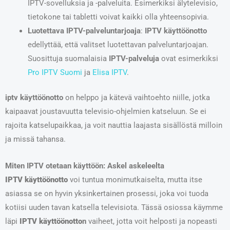
IPTV-sovelluksia ja -palveluita. Esimerkiksi älytelevisio,
tietokone tai tabletti voivat kaikki olla yhteensopivia.
Luotettava IPTV-palveluntarjoaja
:
IPTV käyttöönotto
edellyttää, että valitset luotettavan palveluntarjoajan.
Suosittuja suomalaisia
IPTV-palveluja
ovat esimerkiksi
Pro IPTV Suomi
ja
Elisa IPTV
.
iptv käyttöönotto
on helppo ja kätevä vaihtoehto niille, jotka
kaipaavat joustavuutta televisio-ohjelmien katseluun. Se ei
rajoita katselupaikkaa, ja voit nauttia laajasta sisällöstä milloin
ja missä tahansa.
Miten IPTV otetaan käyttöön: Askel askeleelta
IPTV käyttöönotto
voi tuntua monimutkaiselta, mutta itse
asiassa se on hyvin yksinkertainen prosessi, joka voi tuoda
kotiisi uuden tavan katsella televisiota. Tässä osiossa käymme
läpi
IPTV käyttöönotto
n
vaiheet, jotta voit helposti ja nopeasti