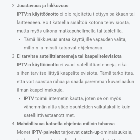
Joustavuus ja liikkuvuus
IPTV:n käyttöönotto
ei ole rajoitettu tiettyyn paikkaan tai
laitteeseen. Voit katsella sisältöä kotona televisiosta,
mutta myös ulkona matkapuhelimella tai tabletilla.
Tämä liikkuvuus antaa käyttäjille vapauden valita,
milloin ja missä katsovat ohjelmansa.
Ei tarvitse sateliittiantenneja tai kaapelitelevisiota
IPTV:n käyttöönotto
ei vaadi satelliittiantenneja, eikä
siihen tarvitse liittyä kaapelitelevisiota. Tämä tarkoittaa,
että voit säästää rahaa ja saada paremman kuvanlaadun
ilman kaapelimaksuja.
IPTV
toimii internetin kautta, joten se on myös
vähemmän altis sääolosuhteiden vaikutuksille kuin
satelliittivastaanottimet.
Mahdollisuus katsella ohjelmia milloin tahansa
Monet
IPTV-palvelut
tarjoavat
catch-up
-ominaisuuksia,