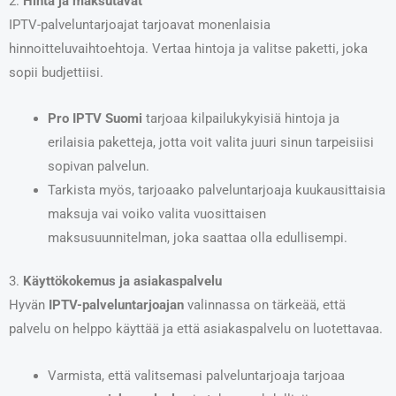
2.
Hinta ja maksutavat
IPTV-palveluntarjoajat tarjoavat monenlaisia
hinnoitteluvaihtoehtoja. Vertaa hintoja ja valitse paketti, joka
sopii budjettiisi.
Pro IPTV Suomi
tarjoaa kilpailukykyisiä hintoja ja
erilaisia paketteja, jotta voit valita juuri sinun tarpeisiisi
sopivan palvelun.
Tarkista myös, tarjoaako palveluntarjoaja kuukausittaisia
maksuja vai voiko valita vuosittaisen
maksusuunnitelman, joka saattaa olla edullisempi.
3.
Käyttökokemus ja asiakaspalvelu
Hyvän
IPTV-palveluntarjoajan
valinnassa on tärkeää, että
palvelu on helppo käyttää ja että asiakaspalvelu on luotettavaa.
Varmista, että valitsemasi palveluntarjoaja tarjoaa