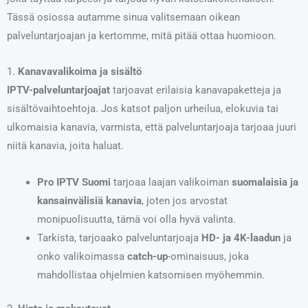
Tässä osiossa autamme sinua valitsemaan oikean
palveluntarjoajan ja kertomme, mitä pitää ottaa huomioon.
1.
Kanavavalikoima ja sisältö
IPTV-palveluntarjoajat
tarjoavat erilaisia kanavapaketteja ja
sisältövaihtoehtoja. Jos katsot paljon urheilua, elokuvia tai
ulkomaisia kanavia, varmista, että palveluntarjoaja tarjoaa juuri
niitä kanavia, joita haluat.
Pro IPTV Suomi
tarjoaa laajan valikoiman
suomalaisia ja
kansainvälisiä kanavia
, joten jos arvostat
monipuolisuutta, tämä voi olla hyvä valinta.
Tarkista, tarjoaako palveluntarjoaja
HD- ja 4K-laadun
ja
onko valikoimassa
catch-up
-ominaisuus, joka
mahdollistaa ohjelmien katsomisen myöhemmin.