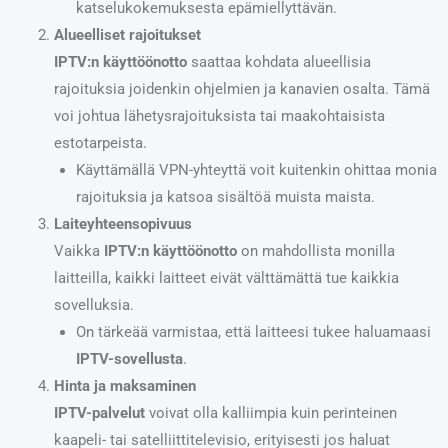
katselukokemuksesta epämiellyttävän.
Alueelliset rajoitukset
IPTV:n käyttöönotto
saattaa kohdata alueellisia
rajoituksia joidenkin ohjelmien ja kanavien osalta. Tämä
voi johtua lähetysrajoituksista tai maakohtaisista
estotarpeista.
Käyttämällä VPN-yhteyttä voit kuitenkin ohittaa monia
rajoituksia ja katsoa sisältöä muista maista.
Laiteyhteensopivuus
Vaikka
IPTV:n käyttöönotto
on mahdollista monilla
laitteilla, kaikki laitteet eivät välttämättä tue kaikkia
sovelluksia.
On tärkeää varmistaa, että laitteesi tukee haluamaasi
IPTV-sovellusta
.
Hinta ja maksaminen
IPTV-palvelut
voivat olla kalliimpia kuin perinteinen
kaapeli- tai satelliittitelevisio, erityisesti jos haluat