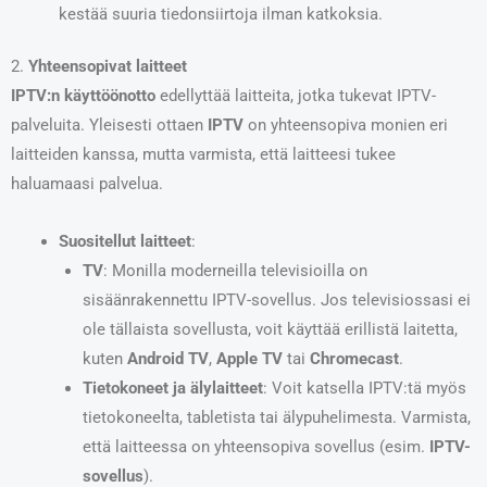
kestää suuria tiedonsiirtoja ilman katkoksia.
2.
Yhteensopivat laitteet
IPTV:n käyttöönotto
edellyttää laitteita, jotka tukevat IPTV-
palveluita. Yleisesti ottaen
IPTV
on yhteensopiva monien eri
laitteiden kanssa, mutta varmista, että laitteesi tukee
haluamaasi palvelua.
Suositellut laitteet
:
TV
: Monilla moderneilla televisioilla on
sisäänrakennettu IPTV-sovellus. Jos televisiossasi ei
ole tällaista sovellusta, voit käyttää erillistä laitetta,
kuten
Android TV
,
Apple TV
tai
Chromecast
.
Tietokoneet ja älylaitteet
: Voit katsella IPTV:tä myös
tietokoneelta, tabletista tai älypuhelimesta. Varmista,
että laitteessa on yhteensopiva sovellus (esim.
IPTV-
sovellus
).