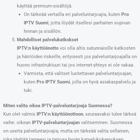
käyttää premium-sisältöjä.
On tärkeää vertailla eri palveluntarjoajia, kuten
Pro
IPTV Suomi
, jotta löydät itsellesi parhaiten sopivan
hinnan ja sisällön.
Mahdolliset palvelukatkokset
IPTV:n käyttöönotto
voi olla altis satunnaisille katkosten
ja häiriöiden riskeille, erityisesti jos palveluntarjoajalla on
huono infrastruktuuri tai jos internet-yhteys ei ole vakaa.
Varmista, että valitset luotettavan palveluntarjoajan,
kuten
Pro IPTV Suomi
, jolla on hyvä asiakaspalvelu ja
tuki.
Miten valita oikea IPTV-palveluntarjoaja Suomessa?
Kun olet valmis
IPTV:n käyttöönottoon
, seuraavaksi tulee tärkeä
vaihe: oikean
IPTV-palveluntarjoajan
valitseminen. Suomessa
on useita palveluntarjoajia, mutta on tärkeää valita sellainen,
joka täyttää tarpeesi ja tarjoaa hyvän katselukokemuksen.