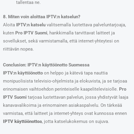
tallentaa ne.
8. Miten voin aloittaa IPTV:n katselun?
Aloita
IPTV:n katselu
valitsemalla luotettava palveluntarjoaja,
kuten
Pro IPTV Suomi
, hankkimalla tarvittavat laitteet ja
sovellukset, sekä varmistamalla, että internet-yhteytesi on
riittävän nopea.
Conclusion: IPTV:n käyttöönotto Suomessa
IPTV:n käyttöönotto
on helppo ja kätevä tapa nauttia
monipuolisista televisio-ohjelmista ja elokuvista, ja se tarjoaa
erinomaisen vaihtoehdon perinteiselle kaapelitelevisiolle.
Pro
IPTV Suomi
tarjoaa luotettavan palvelun, jossa yhdistyvät laaja
kanavavalikoima ja erinomainen asiakaspalvelu. On tärkeää
varmistaa, että laitteet ja internet-yhteys ovat kunnossa ennen
IPTV käyttöönotto
a
, jotta katselukokemus on sujuva.