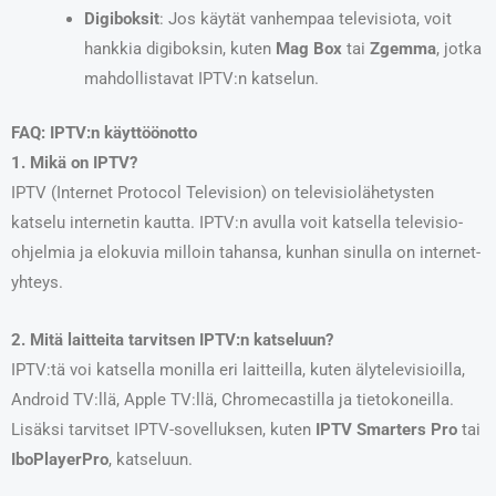
Digiboksit
: Jos käytät vanhempaa televisiota, voit
hankkia digiboksin, kuten
Mag Box
tai
Zgemma
, jotka
mahdollistavat IPTV:n katselun.
FAQ: IPTV:n käyttöönotto
1. Mikä on IPTV?
IPTV (Internet Protocol Television) on televisiolähetysten
katselu internetin kautta. IPTV:n avulla voit katsella televisio-
ohjelmia ja elokuvia milloin tahansa, kunhan sinulla on internet-
yhteys.
2. Mitä laitteita tarvitsen IPTV:n katseluun?
IPTV:tä voi katsella monilla eri laitteilla, kuten älytelevisioilla,
Android TV:llä, Apple TV:llä, Chromecastilla ja tietokoneilla.
Lisäksi tarvitset IPTV-sovelluksen, kuten
IPTV Smarters Pro
tai
IboPlayerPro
, katseluun.