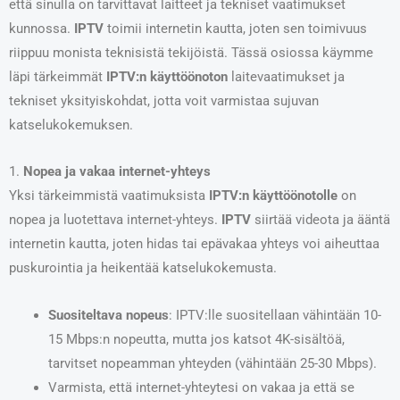
että sinulla on tarvittavat laitteet ja tekniset vaatimukset
kunnossa.
IPTV
toimii internetin kautta, joten sen toimivuus
riippuu monista teknisistä tekijöistä. Tässä osiossa käymme
läpi tärkeimmät
IPTV:n käyttöönoton
laitevaatimukset ja
tekniset yksityiskohdat, jotta voit varmistaa sujuvan
katselukokemuksen.
1.
Nopea ja vakaa internet-yhteys
Yksi tärkeimmistä vaatimuksista
IPTV:n käyttöönotolle
on
nopea ja luotettava internet-yhteys.
IPTV
siirtää videota ja ääntä
internetin kautta, joten hidas tai epävakaa yhteys voi aiheuttaa
puskurointia ja heikentää katselukokemusta.
Suositeltava nopeus
: IPTV:lle suositellaan vähintään 10-
15 Mbps:n nopeutta, mutta jos katsot 4K-sisältöä,
tarvitset nopeamman yhteyden (vähintään 25-30 Mbps).
Varmista, että internet-yhteytesi on vakaa ja että se