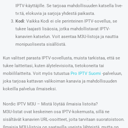
IPTV-käyttäjille. Se tarjoaa mahdollisuuden katsella live-
tv:tä, elokuvia ja sarjoja yhdestä paikasta.
Kodi
: Vaikka Kodi ei ole perinteinen IPTV-sovellus, se
tukee laajasti lisäosia, jotka mahdollistavat IPTV-
kanavien katselun. Voit asentaa M3U-listoja ja nauttia
monipuolisesta sisällöstä.
Kun valitset parasta IPTV-sovellusta, muista tarkistaa, että se
tukee laitteitasi, kuten älytelevisioita, tietokoneita tai
mobiililaitteita. Voit myös tutustua
Pro IPTV Suomi
-palveluun,
joka tarjoaa kattavan valikoiman kanavia ja mahdollisuuden
kokeilla palvelua ilmaiseksi.
Nordic IPTV M3U – Mistä löytää ilmaisia listoita?
M3U-listat ovat keskeinen osa IPTV-kokemusta, sillä ne
sisältävät kanavien URL-osoitteet, joita tarvitaan suoratoistoon.
Ilmaisia M3U-listoja on saatavilla useista lähteistä, mutta on