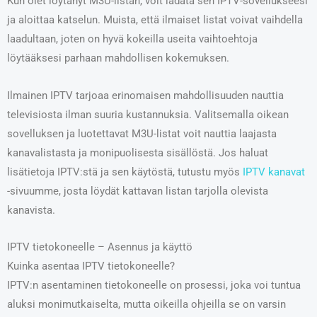
Kun olet löytänyt M3U-listan, voit ladata sen IPTV-sovellukseesi
ja aloittaa katselun. Muista, että ilmaiset listat voivat vaihdella
laadultaan, joten on hyvä kokeilla useita vaihtoehtoja
löytääksesi parhaan mahdollisen kokemuksen.
Ilmainen IPTV tarjoaa erinomaisen mahdollisuuden nauttia
televisiosta ilman suuria kustannuksia. Valitsemalla oikean
sovelluksen ja luotettavat M3U-listat voit nauttia laajasta
kanavalistasta ja monipuolisesta sisällöstä. Jos haluat
lisätietoja IPTV:stä ja sen käytöstä, tutustu myös
IPTV kanavat
-sivuumme, josta löydät kattavan listan tarjolla olevista
kanavista.
IPTV tietokoneelle – Asennus ja käyttö
Kuinka asentaa IPTV tietokoneelle?
IPTV:n asentaminen tietokoneelle on prosessi, joka voi tuntua
aluksi monimutkaiselta, mutta oikeilla ohjeilla se on varsin