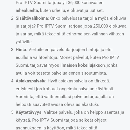
Pro IPTV Suomi tarjoaa yli 36,000 kanavaa eri
aihealueilta, kuten urheilu, elokuvat ja uutiset.
Sisältövalikoima
: Onko palvelussa tarjolla myös elokuvia
ja sarjoja? Pro IPTV Suomi tarjoaa jopa 250,000 elokuvaa
ja sarjaa, mikä tekee siitä erinomaisen valinnan viihteen
ystäville.
Hinta
: Vertaile eri palveluntarjoajien hintoja ja etsi
edullisia vaihtoehtoja. Monet palvelut, kuten Pro IPTV
Suomi, tarjoavat myös
ilmaisen kokeilujakson
, jonka
avulla voit testata palvelua ennen sitoutumista.
Asiakaspalvelu
: Hyvä asiakaspalvelu on tärkeää,
erityisesti jos kohtaat ongelmia palvelun käytössä.
Varmista, että valitsemallasi palveluntarjoajalla on
helposti saavutettavissa oleva asiakastuki.
Käytettävyys
: Valitse palvelu, joka on helppo asentaa ja
käyttää. Pro IPTV Suomi tarjoaa selkeät ohjeet
asennukseen ja käyttöön, mikä tekee siitä