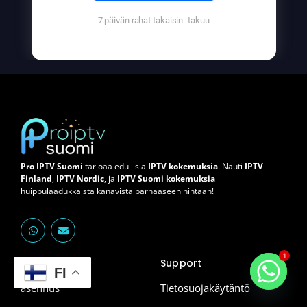
7 päivän rahat takaisin -takuu
Pro IPTV Suomi
tarjoaa edullisia
IPTV kokemuksia
. Nauti
IPTV
Finland
,
IPTV Nordic
, ja
IPTV Suomi kokemuksia
huippulaadukkaista kanavista parhaaseen hintaan!
W
E
h
n
a
v
t
e
1
Links
Support
s
l
FI
a
o
p
p
asennus
Tietosuojakäytäntö
p
e