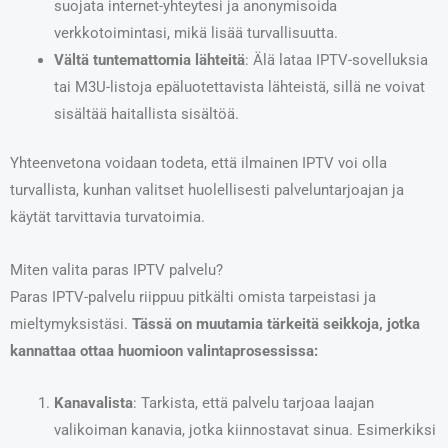
suojata internet-yhteytesi ja anonymisoida
verkkotoimintasi, mikä lisää turvallisuutta.
Vältä tuntemattomia lähteitä
: Älä lataa IPTV-sovelluksia
tai M3U-listoja epäluotettavista lähteistä, sillä ne voivat
sisältää haitallista sisältöä.
Yhteenvetona voidaan todeta, että ilmainen IPTV voi olla
turvallista, kunhan valitset huolellisesti palveluntarjoajan ja
käytät tarvittavia turvatoimia.
Miten valita paras IPTV palvelu?
Paras IPTV-palvelu riippuu pitkälti omista tarpeistasi ja
mieltymyksistäsi.
Tässä on muutamia tärkeitä seikkoja, jotka
kannattaa ottaa huomioon valintaprosessissa:
Kanavalista
: Tarkista, että palvelu tarjoaa laajan
valikoiman kanavia, jotka kiinnostavat sinua. Esimerkiksi