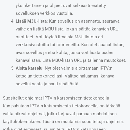
yksinkertainen ja ohjeet ovat selkeästi esitetty
sovelluksen verkkosivustolla.
Lisää M3U-lista
: Kun sovellus on asennettu, seuraava
vaihe on lisätä M3U-lista, joka sisältää kanavien URL-
osoitteet. Voit löytää ilmaisia M3U-listoja eri
verkkosivustoilta tai foorumeilta. Kun olet saanut listan,
avaa sovellus ja etsi kohta, jossa voit lisätä uuden
kanavalistan. Liitä M3U-listan URL ja tallenna muutokset.
Aloita katselu
: Nyt olet valmis aloittamaan IPTV:n
katselun tietokoneellasi! Valitse haluamasi kanava
sovelluksesta ja nauti sisällöstä.
Suositellut ohjelmat IPTV:n katsomiseen tietokoneella
Kun puhutaan IPTV:n katsomisesta tietokoneella, on tärkeää
valita oikeat ohjelmat, jotka tarjoavat parhaan mahdollisen
käyttökokemuksen. Tässä on muutamia suositeltuja ohjelmia,
jotka ovat erityisesti suunniteltu IPTV:n katsomiseen: