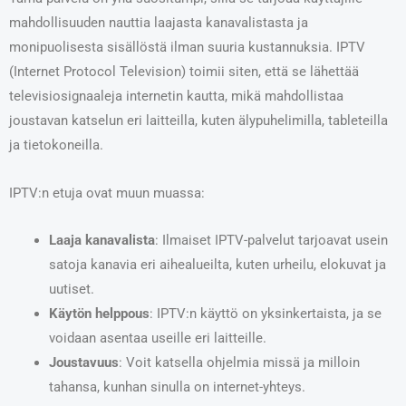
mahdollisuuden nauttia laajasta kanavalistasta ja
monipuolisesta sisällöstä ilman suuria kustannuksia. IPTV
(Internet Protocol Television) toimii siten, että se lähettää
televisiosignaaleja internetin kautta, mikä mahdollistaa
joustavan katselun eri laitteilla, kuten älypuhelimilla, tableteilla
ja tietokoneilla.
IPTV:n etuja ovat muun muassa:
Laaja kanavalista
: Ilmaiset IPTV-palvelut tarjoavat usein
satoja kanavia eri aihealueilta, kuten urheilu, elokuvat ja
uutiset.
Käytön helppous
: IPTV:n käyttö on yksinkertaista, ja se
voidaan asentaa useille eri laitteille.
Joustavuus
: Voit katsella ohjelmia missä ja milloin
tahansa, kunhan sinulla on internet-yhteys.