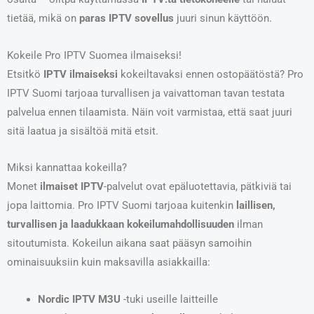
tietää, mikä on
paras IPTV sovellus
juuri sinun käyttöön.
Kokeile Pro IPTV Suomea ilmaiseksi!
Etsitkö
IPTV ilmaiseksi
kokeiltavaksi ennen ostopäätöstä? Pro
IPTV Suomi tarjoaa turvallisen ja vaivattoman tavan testata
palvelua ennen tilaamista. Näin voit varmistaa, että saat juuri
sitä laatua ja sisältöä mitä etsit.
Miksi kannattaa kokeilla?
Monet
ilmaiset IPTV
-palvelut ovat epäluotettavia, pätkiviä tai
jopa laittomia. Pro IPTV Suomi tarjoaa kuitenkin
laillisen,
turvallisen ja laadukkaan kokeilumahdollisuuden
ilman
sitoutumista. Kokeilun aikana saat pääsyn samoihin
ominaisuuksiin kuin maksavilla asiakkailla:
Nordic IPTV M3U
-tuki useille laitteille