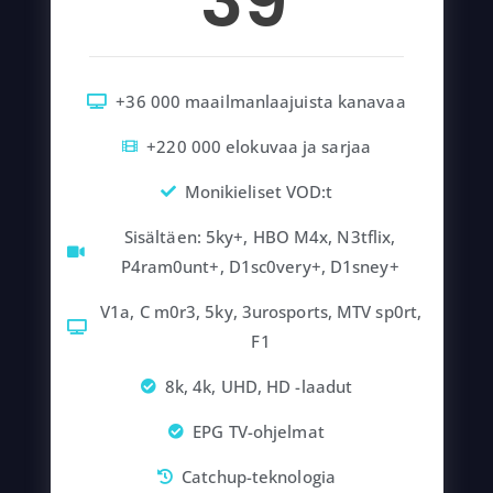
39
+36 000 maailmanlaajuista kanavaa
+220 000 elokuvaa ja sarjaa
Monikieliset VOD:t
Sisältäen: 5ky+, HBO M4x, N3tflix,
P4ram0unt+, D1sc0very+, D1sney+
V1a, C m0r3, 5ky, 3urosports, MTV sp0rt,
F1
8k, 4k, UHD, HD -laadut
EPG TV-ohjelmat
Catchup-teknologia