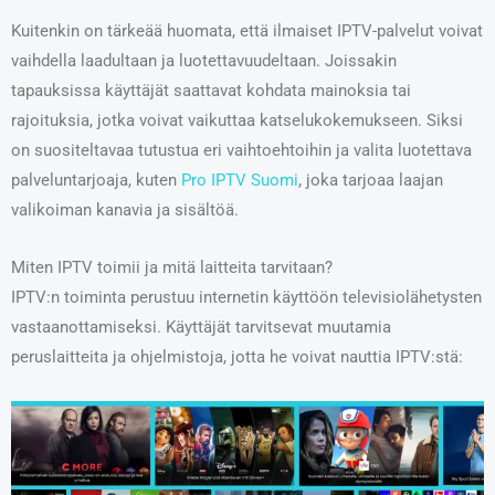
Kuitenkin on tärkeää huomata, että ilmaiset IPTV-palvelut voivat
vaihdella laadultaan ja luotettavuudeltaan. Joissakin
tapauksissa käyttäjät saattavat kohdata mainoksia tai
rajoituksia, jotka voivat vaikuttaa katselukokemukseen. Siksi
on suositeltavaa tutustua eri vaihtoehtoihin ja valita luotettava
palveluntarjoaja, kuten
Pro IPTV Suomi
, joka tarjoaa laajan
valikoiman kanavia ja sisältöä.
Miten IPTV toimii ja mitä laitteita tarvitaan?
IPTV:n toiminta perustuu internetin käyttöön televisiolähetysten
vastaanottamiseksi. Käyttäjät tarvitsevat muutamia
peruslaitteita ja ohjelmistoja, jotta he voivat nauttia IPTV:stä: