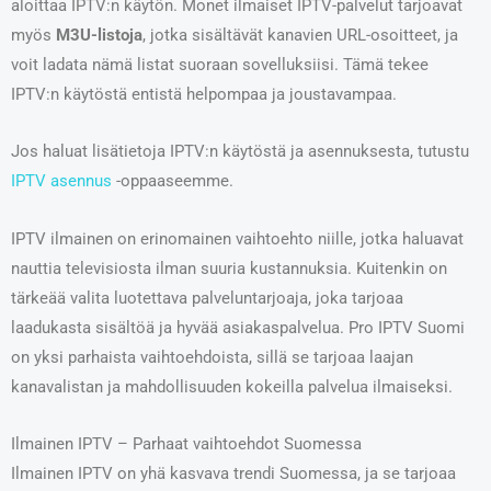
aloittaa IPTV:n käytön. Monet ilmaiset IPTV-palvelut tarjoavat
myös
M3U-listoja
, jotka sisältävät kanavien URL-osoitteet, ja
voit ladata nämä listat suoraan sovelluksiisi. Tämä tekee
IPTV:n käytöstä entistä helpompaa ja joustavampaa.
Jos haluat lisätietoja IPTV:n käytöstä ja asennuksesta, tutustu
IPTV asennus
-oppaaseemme.
IPTV ilmainen on erinomainen vaihtoehto niille, jotka haluavat
nauttia televisiosta ilman suuria kustannuksia. Kuitenkin on
tärkeää valita luotettava palveluntarjoaja, joka tarjoaa
laadukasta sisältöä ja hyvää asiakaspalvelua. Pro IPTV Suomi
on yksi parhaista vaihtoehdoista, sillä se tarjoaa laajan
kanavalistan ja mahdollisuuden kokeilla palvelua ilmaiseksi.
Ilmainen IPTV – Parhaat vaihtoehdot Suomessa
Ilmainen IPTV on yhä kasvava trendi Suomessa, ja se tarjoaa