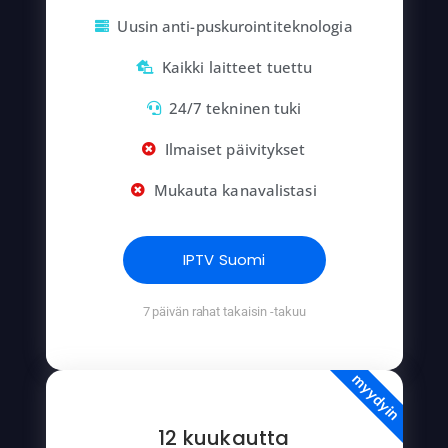
Uusin anti-puskurointiteknologia
Kaikki laitteet tuettu
24/7 tekninen tuki
Ilmaiset päivitykset
Mukauta kanavalistasi
IPTV Suomi
7 päivän rahat takaisin -takuu
myydyin
12 kuukautta