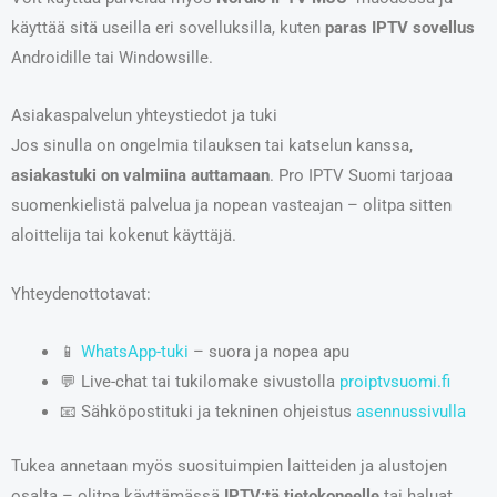
käyttää sitä useilla eri sovelluksilla, kuten
paras IPTV sovellus
Androidille tai Windowsille.
Asiakaspalvelun yhteystiedot ja tuki
Jos sinulla on ongelmia tilauksen tai katselun kanssa,
asiakastuki on valmiina auttamaan
. Pro IPTV Suomi tarjoaa
suomenkielistä palvelua ja nopean vasteajan – olitpa sitten
aloittelija tai kokenut käyttäjä.
Yhteydenottotavat:
📱
WhatsApp-tuki
– suora ja nopea apu
💬 Live-chat tai tukilomake sivustolla
proiptvsuomi.fi
📧 Sähköpostituki ja tekninen ohjeistus
asennussivulla
Tukea annetaan myös suosituimpien laitteiden ja alustojen
osalta – olitpa käyttämässä
IPTV:tä tietokoneelle
tai haluat