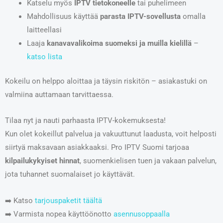
Katselu myös
IPTV tietokoneelle
tai puhelimeen
Mahdollisuus käyttää
parasta IPTV-sovellusta
omalla
laitteellasi
Laaja
kanavavalikoima suomeksi ja muilla kielillä
–
katso lista
Kokeilu on helppo aloittaa ja täysin riskitön – asiakastuki on
valmiina auttamaan tarvittaessa.
Tilaa nyt ja nauti parhaasta IPTV-kokemuksesta!
Kun olet kokeillut palvelua ja vakuuttunut laadusta, voit helposti
siirtyä maksavaan asiakkaaksi. Pro IPTV Suomi tarjoaa
kilpailukykyiset hinnat
, suomenkielisen tuen ja vakaan palvelun,
jota tuhannet suomalaiset jo käyttävät.
➡️ Katso
tarjouspaketit täältä
➡️ Varmista nopea käyttöönotto
asennusoppaalla