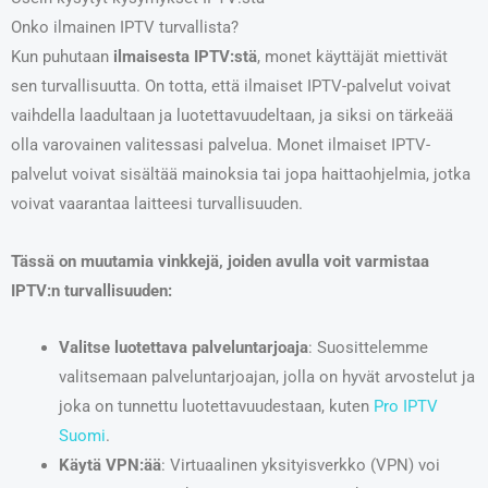
Onko ilmainen IPTV turvallista?
Kun puhutaan
ilmaisesta IPTV:stä
, monet käyttäjät miettivät
sen turvallisuutta. On totta, että ilmaiset IPTV-palvelut voivat
vaihdella laadultaan ja luotettavuudeltaan, ja siksi on tärkeää
olla varovainen valitessasi palvelua. Monet ilmaiset IPTV-
palvelut voivat sisältää mainoksia tai jopa haittaohjelmia, jotka
voivat vaarantaa laitteesi turvallisuuden.
Tässä on muutamia vinkkejä, joiden avulla voit varmistaa
IPTV:n turvallisuuden:
Valitse luotettava palveluntarjoaja
: Suosittelemme
valitsemaan palveluntarjoajan, jolla on hyvät arvostelut ja
joka on tunnettu luotettavuudestaan, kuten
Pro IPTV
Suomi
.
Käytä VPN:ää
: Virtuaalinen yksityisverkko (VPN) voi