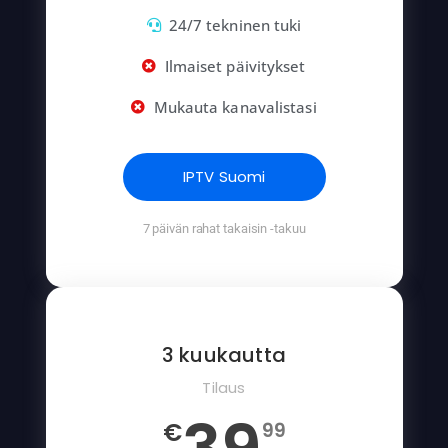
24/7 tekninen tuki
Ilmaiset päivitykset
Mukauta kanavalistasi
IPTV Suomi
7 päivän rahat takaisin -takuu
3 kuukautta
Tilaus
€
99