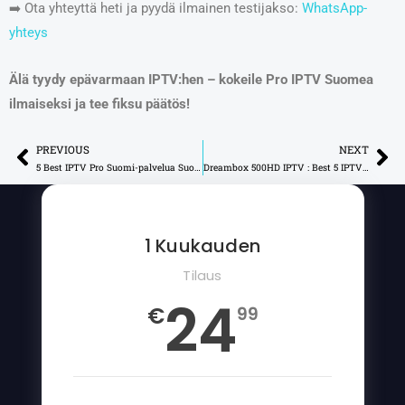
➡️ Ota yhteyttä heti ja pyydä ilmainen testijakso:
WhatsApp-
yhteys
Älä tyydy epävarmaan IPTV:hen – kokeile Pro IPTV Suomea
ilmaiseksi ja tee fiksu päätös!
PREVIOUS
NEXT
Prev
Ne
5 Best IPTV Pro Suomi-palvelua Suomessa
Dreambox 500HD IPTV : Best 5 IPTV -vaihtoehtoa
1 Kuukauden
Tilaus
24
€
99