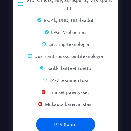
V1a, C m0r3, 5ky, 3urosports, MTV sp0rt,
F1
8k, 4k, UHD, HD -laadut
EPG TV-ohjelmat
Catchup-teknologia
Uusin anti-puskurointiteknologia
Kaikki laitteet tuettu
24/7 tekninen tuki
Ilmaiset päivitykset
Mukauta kanavalistasi
IPTV Suomi