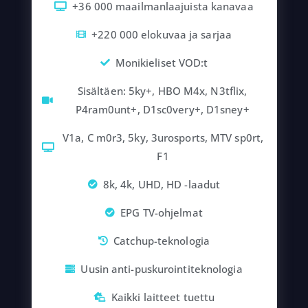
+36 000 maailmanlaajuista kanavaa
+220 000 elokuvaa ja sarjaa
Monikieliset VOD:t
Sisältäen: 5ky+, HBO M4x, N3tflix,
P4ram0unt+, D1sc0very+, D1sney+
V1a, C m0r3, 5ky, 3urosports, MTV sp0rt,
F1
8k, 4k, UHD, HD -laadut
EPG TV-ohjelmat
Catchup-teknologia
Uusin anti-puskurointiteknologia
Kaikki laitteet tuettu