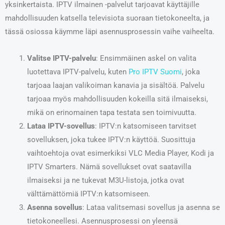
yksinkertaista. IPTV ilmainen -palvelut tarjoavat käyttäjille
mahdollisuuden katsella televisiota suoraan tietokoneelta, ja
tässä osiossa käymme läpi asennusprosessin vaihe vaiheelta.
Valitse IPTV-palvelu
: Ensimmäinen askel on valita
luotettava IPTV-palvelu, kuten
Pro IPTV Suomi
, joka
tarjoaa laajan valikoiman kanavia ja sisältöä. Palvelu
tarjoaa myös mahdollisuuden kokeilla sitä ilmaiseksi,
mikä on erinomainen tapa testata sen toimivuutta.
Lataa IPTV-sovellus
: IPTV:n katsomiseen tarvitset
sovelluksen, joka tukee IPTV:n käyttöä. Suosittuja
vaihtoehtoja ovat esimerkiksi VLC Media Player, Kodi ja
IPTV Smarters. Nämä sovellukset ovat saatavilla
ilmaiseksi ja ne tukevat M3U-listoja, jotka ovat
välttämättömiä IPTV:n katsomiseen.
Asenna sovellus
: Lataa valitsemasi sovellus ja asenna se
tietokoneellesi. Asennusprosessi on yleensä