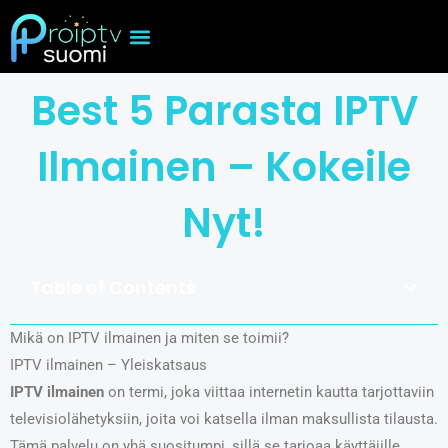
Skip
to
content
Best 5 Parasta IPTV
Ilmainen – Kokeile
Nyt!
Table of Contents
Mikä on IPTV ilmainen ja miten se toimii?
IPTV ilmainen – Yleiskatsaus
IPTV ilmainen
on termi, joka viittaa internetin kautta tarjottaviin
televisiolähetyksiin, joita voi katsella ilman maksullista tilausta.
Tämä palvelu on yhä suositumpi, sillä se tarjoaa käyttäjille