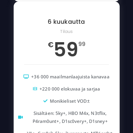
6 kuukautta
Tilaus
59
€
99
+36 000 maailmanlaajuista kanavaa
+220 000 elokuvaa ja sarjaa
Monikieliset VOD:t
Sisältäen: 5ky+, HBO M4x, N3tflix,
P4ram0unt+, D1sc0very+, D1sney+