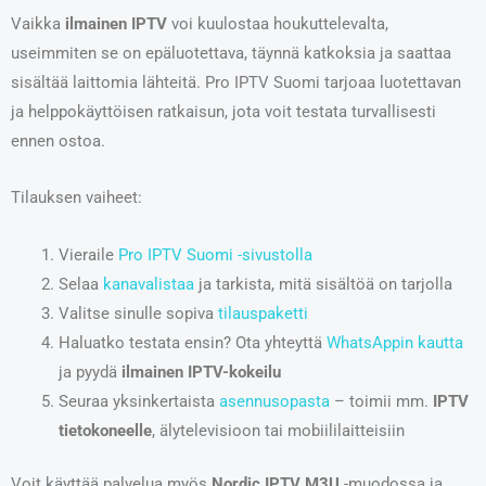
Vaikka
ilmainen IPTV
voi kuulostaa houkuttelevalta,
useimmiten se on epäluotettava, täynnä katkoksia ja saattaa
sisältää laittomia lähteitä. Pro IPTV Suomi tarjoaa luotettavan
ja helppokäyttöisen ratkaisun, jota voit testata turvallisesti
ennen ostoa.
Tilauksen vaiheet:
Vieraile
Pro IPTV Suomi -sivustolla
Selaa
kanavalistaa
ja tarkista, mitä sisältöä on tarjolla
Valitse sinulle sopiva
tilauspaketti
Haluatko testata ensin? Ota yhteyttä
WhatsAppin kautta
ja pyydä
ilmainen IPTV-kokeilu
Seuraa yksinkertaista
asennusopasta
– toimii mm.
IPTV
tietokoneelle
, älytelevisioon tai mobiililaitteisiin
Voit käyttää palvelua myös
Nordic IPTV M3U
-muodossa ja