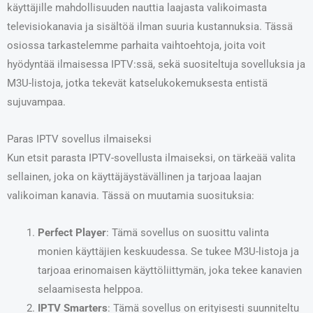
käyttäjille mahdollisuuden nauttia laajasta valikoimasta
televisiokanavia ja sisältöä ilman suuria kustannuksia. Tässä
osiossa tarkastelemme parhaita vaihtoehtoja, joita voit
hyödyntää ilmaisessa IPTV:ssä, sekä suositeltuja sovelluksia ja
M3U-listoja, jotka tekevät katselukokemuksesta entistä
sujuvampaa.
Paras IPTV sovellus ilmaiseksi
Kun etsit parasta IPTV-sovellusta ilmaiseksi, on tärkeää valita
sellainen, joka on käyttäjäystävällinen ja tarjoaa laajan
valikoiman kanavia. Tässä on muutamia suosituksia:
Perfect Player
: Tämä sovellus on suosittu valinta
monien käyttäjien keskuudessa. Se tukee M3U-listoja ja
tarjoaa erinomaisen käyttöliittymän, joka tekee kanavien
selaamisesta helppoa.
IPTV Smarters
: Tämä sovellus on erityisesti suunniteltu