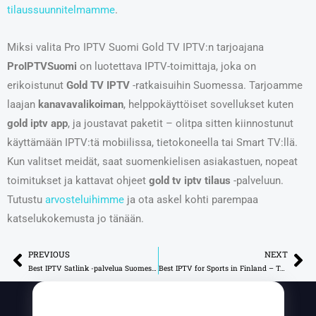
tilaussuunnitelmamme
.
Miksi valita Pro IPTV Suomi Gold TV IPTV:n tarjoajana
ProIPTVSuomi
on luotettava IPTV-toimittaja, joka on
erikoistunut
Gold TV IPTV
-ratkaisuihin Suomessa. Tarjoamme
laajan
kanavavalikoiman
, helppokäyttöiset sovellukset kuten
gold iptv app
, ja joustavat paketit – olitpa sitten kiinnostunut
käyttämään IPTV:tä mobiilissa, tietokoneella tai Smart TV:llä.
Kun valitset meidät, saat suomenkielisen asiakastuen, nopeat
toimitukset ja kattavat ohjeet
gold tv iptv tilaus
-palveluun.
Tutustu
arvosteluihimme
ja ota askel kohti parempaa
katselukokemusta jo tänään.
PREVIOUS
NEXT
Prev
Ne
Best IPTV Satlink -palvelua Suomessa – Top 1 ProIPTVSuomi
Best IPTV for Sports in Finland – Top Picks 2025