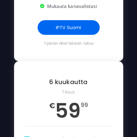
Mukauta kanavalistasi
IPTV Suomi
7 päivän rahat takaisin -takuu
6 kuukautta
Tilaus
59
€
99