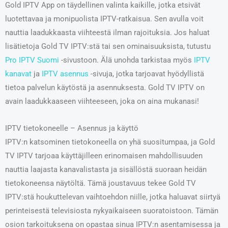
Gold IPTV App on täydellinen valinta kaikille, jotka etsivät
luotettavaa ja monipuolista IPTV-ratkaisua. Sen avulla voit
nauttia laadukkaasta viihteestä ilman rajoituksia. Jos haluat
lisätietoja Gold TV IPTV:stä tai sen ominaisuuksista, tutustu
Pro IPTV Suomi
-sivustoon. Älä unohda tarkistaa myös
IPTV
kanavat
ja
IPTV asennus
-sivuja, jotka tarjoavat hyödyllistä
tietoa palvelun käytöstä ja asennuksesta. Gold TV IPTV on
avain laadukkaaseen viihteeseen, joka on aina mukanasi!
IPTV tietokoneelle – Asennus ja käyttö
IPTV:n katsominen tietokoneella on yhä suositumpaa, ja Gold
TV IPTV tarjoaa käyttäjilleen erinomaisen mahdollisuuden
nauttia laajasta kanavalistasta ja sisällöstä suoraan heidän
tietokoneensa näytöltä. Tämä joustavuus tekee Gold TV
IPTV:stä houkuttelevan vaihtoehdon niille, jotka haluavat siirtyä
perinteisestä televisiosta nykyaikaiseen suoratoistoon. Tämän
osion tarkoituksena on opastaa sinua IPTV:n asentamisessa ja