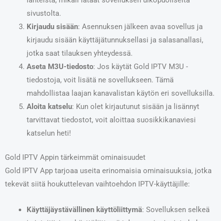
sivustolta.
Kirjaudu sisään
: Asennuksen jälkeen avaa sovellus ja
kirjaudu sisään käyttäjätunnuksellasi ja salasanallasi,
jotka saat tilauksen yhteydessä.
Aseta M3U-tiedosto
: Jos käytät Gold IPTV M3U -
tiedostoja, voit lisätä ne sovellukseen. Tämä
mahdollistaa laajan kanavalistan käytön eri sovelluksilla.
Aloita katselu
: Kun olet kirjautunut sisään ja lisännyt
tarvittavat tiedostot, voit aloittaa suosikkikanaviesi
katselun heti!
Gold IPTV Appin tärkeimmät ominaisuudet
Gold IPTV App tarjoaa useita erinomaisia ominaisuuksia, jotka
tekevät siitä houkuttelevan vaihtoehdon IPTV-käyttäjille:
Käyttäjäystävällinen käyttöliittymä
: Sovelluksen selkeä