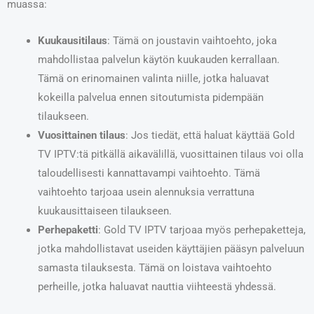
muassa:
Kuukausitilaus
: Tämä on joustavin vaihtoehto, joka
mahdollistaa palvelun käytön kuukauden kerrallaan.
Tämä on erinomainen valinta niille, jotka haluavat
kokeilla palvelua ennen sitoutumista pidempään
tilaukseen.
Vuosittainen tilaus
: Jos tiedät, että haluat käyttää Gold
TV IPTV:tä pitkällä aikavälillä, vuosittainen tilaus voi olla
taloudellisesti kannattavampi vaihtoehto. Tämä
vaihtoehto tarjoaa usein alennuksia verrattuna
kuukausittaiseen tilaukseen.
Perhepaketti
: Gold TV IPTV tarjoaa myös perhepaketteja,
jotka mahdollistavat useiden käyttäjien pääsyn palveluun
samasta tilauksesta. Tämä on loistava vaihtoehto
perheille, jotka haluavat nauttia viihteestä yhdessä.