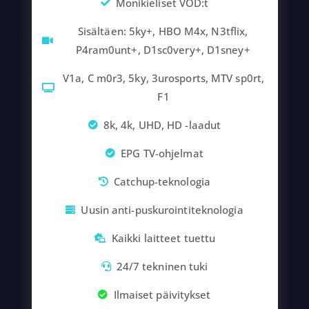
Monikieliset VOD:t
Sisältäen: 5ky+, HBO M4x, N3tflix,
P4ram0unt+, D1sc0very+, D1sney+
V1a, C m0r3, 5ky, 3urosports, MTV sp0rt,
F1
8k, 4k, UHD, HD -laadut
EPG TV-ohjelmat
Catchup-teknologia
Uusin anti-puskurointiteknologia
Kaikki laitteet tuettu
24/7 tekninen tuki
Ilmaiset päivitykset