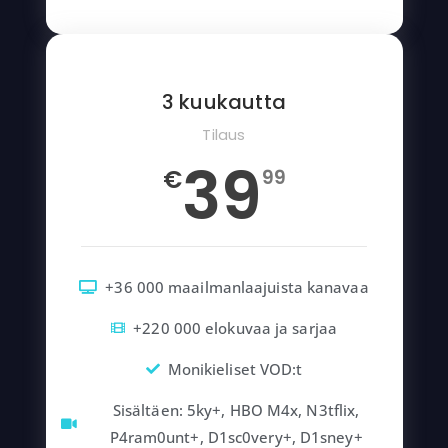
3 kuukautta
Tilaus
39
€
99
+36 000 maailmanlaajuista kanavaa
+220 000 elokuvaa ja sarjaa
Monikieliset VOD:t
Sisältäen: 5ky+, HBO M4x, N3tflix,
P4ram0unt+, D1sc0very+, D1sney+