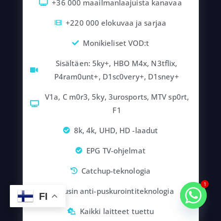
+36 000 maailmanlaajuista kanavaa
+220 000 elokuvaa ja sarjaa
Monikieliset VOD:t
Sisältäen: 5ky+, HBO M4x, N3tflix,
P4ram0unt+, D1sc0very+, D1sney+
V1a, C m0r3, 5ky, 3urosports, MTV sp0rt,
F1
8k, 4k, UHD, HD -laadut
EPG TV-ohjelmat
Catchup-teknologia
1
Uusin anti-puskurointiteknologia
FI
Kaikki laitteet tuettu