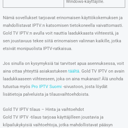
Windows-käyttäjille.
Nämä sovellukset tarjoavat erinomaisen käyttökokemuksen ja
mahdollistavat IPTV:n katsomisen tietokoneella vaivattomasti.
Gold TV IPTV:n avulla voit nauttia laadukkaasta viihteestä, ja
sen joustavuus tekee siitä erinomaisen valinnan kaikille, jotka
etsivät monipuolista IPTV-ratkaisua.
Jos sinulla on kysymyksiä tai tarvitset apua asennuksessa, voit
aina ottaa yhteyttä asiakastukeen
täältä
. Gold TV IPTV on avain
laadukkaaseen viihteeseen, joka on aina mukanasi! Älä unohda
tutustua myös
Pro IPTV Suomi
-sivustoon, josta löydät
lisätietoja palveluista ja tilausvaihtoehdoista.
Gold TV IPTV tilaus – Hinta ja vaihtoehdot
Gold TV IPTV -tilaus tarjoaa käyttäjilleen joustavia ja
kilpailukykyisiä vaihtoehtoja, jotka mahdollistavat pääsyn