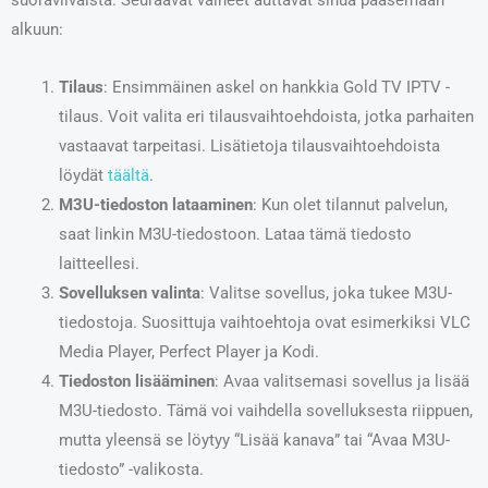
suoraviivaista. Seuraavat vaiheet auttavat sinua pääsemään
alkuun:
Tilaus
: Ensimmäinen askel on hankkia Gold TV IPTV -
tilaus. Voit valita eri tilausvaihtoehdoista, jotka parhaiten
vastaavat tarpeitasi. Lisätietoja tilausvaihtoehdoista
löydät
täältä
.
M3U-tiedoston lataaminen
: Kun olet tilannut palvelun,
saat linkin M3U-tiedostoon. Lataa tämä tiedosto
laitteellesi.
Sovelluksen valinta
: Valitse sovellus, joka tukee M3U-
tiedostoja. Suosittuja vaihtoehtoja ovat esimerkiksi VLC
Media Player, Perfect Player ja Kodi.
Tiedoston lisääminen
: Avaa valitsemasi sovellus ja lisää
M3U-tiedosto. Tämä voi vaihdella sovelluksesta riippuen,
mutta yleensä se löytyy “Lisää kanava” tai “Avaa M3U-
tiedosto” -valikosta.