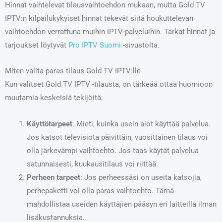
Hinnat vaihtelevat tilausvaihtoehdon mukaan, mutta Gold TV
IPTV:n kilpailukykyiset hinnat tekevät siitä houkuttelevan
vaihtoehdon verrattuna muihin IPTV-palveluihin. Tarkat hinnat ja
tarjoukset löytyvät
Pro IPTV Suomi
-sivustolta.
Miten valita paras tilaus Gold TV IPTV:lle
Kun valitset Gold TV IPTV -tilausta, on tärkeää ottaa huomioon
muutamia keskeisiä tekijöitä:
Käyttötarpeet
: Mieti, kuinka usein aiot käyttää palvelua.
Jos katsot televisiota päivittäin, vuosittainen tilaus voi
olla järkevämpi vaihtoehto. Jos taas käytät palvelua
satunnaisesti, kuukausitilaus voi riittää.
Perheen tarpeet
: Jos perheessäsi on useita katsojia,
perhepaketti voi olla paras vaihtoehto. Tämä
mahdollistaa useiden käyttäjien pääsyn eri laitteilla ilman
lisäkustannuksia.