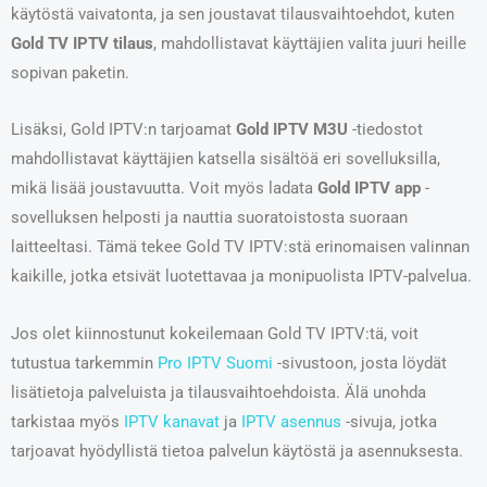
käytöstä vaivatonta, ja sen joustavat tilausvaihtoehdot, kuten
Gold TV IPTV tilaus
, mahdollistavat käyttäjien valita juuri heille
sopivan paketin.
Lisäksi, Gold IPTV:n tarjoamat
Gold IPTV M3U
-tiedostot
mahdollistavat käyttäjien katsella sisältöä eri sovelluksilla,
mikä lisää joustavuutta. Voit myös ladata
Gold IPTV app
-
sovelluksen helposti ja nauttia suoratoistosta suoraan
laitteeltasi. Tämä tekee Gold TV IPTV:stä erinomaisen valinnan
kaikille, jotka etsivät luotettavaa ja monipuolista IPTV-palvelua.
Jos olet kiinnostunut kokeilemaan Gold TV IPTV:tä, voit
tutustua tarkemmin
Pro IPTV Suomi
-sivustoon, josta löydät
lisätietoja palveluista ja tilausvaihtoehdoista. Älä unohda
tarkistaa myös
IPTV kanavat
ja
IPTV asennus
-sivuja, jotka
tarjoavat hyödyllistä tietoa palvelun käytöstä ja asennuksesta.