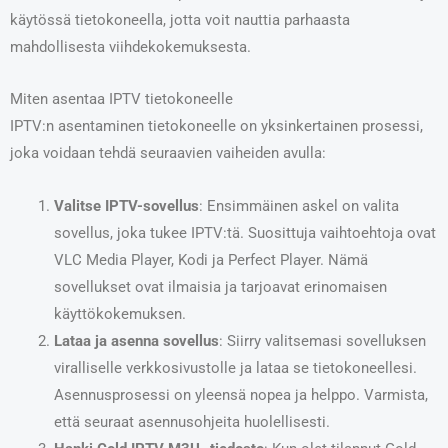
käytössä tietokoneella, jotta voit nauttia parhaasta
mahdollisesta viihdekokemuksesta.
Miten asentaa IPTV tietokoneelle
IPTV:n asentaminen tietokoneelle on yksinkertainen prosessi,
joka voidaan tehdä seuraavien vaiheiden avulla:
Valitse IPTV-sovellus
: Ensimmäinen askel on valita
sovellus, joka tukee IPTV:tä. Suosittuja vaihtoehtoja ovat
VLC Media Player, Kodi ja Perfect Player. Nämä
sovellukset ovat ilmaisia ja tarjoavat erinomaisen
käyttökokemuksen.
Lataa ja asenna sovellus
: Siirry valitsemasi sovelluksen
viralliselle verkkosivustolle ja lataa se tietokoneellesi.
Asennusprosessi on yleensä nopea ja helppo. Varmista,
että seuraat asennusohjeita huolellisesti.