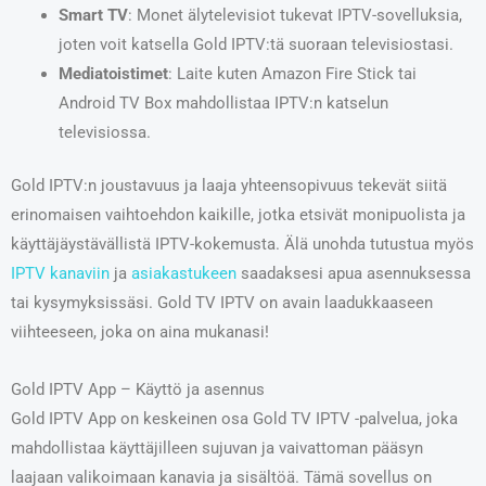
Smart TV
: Monet älytelevisiot tukevat IPTV-sovelluksia,
joten voit katsella Gold IPTV:tä suoraan televisiostasi.
Mediatoistimet
: Laite kuten Amazon Fire Stick tai
Android TV Box mahdollistaa IPTV:n katselun
televisiossa.
Gold IPTV:n joustavuus ja laaja yhteensopivuus tekevät siitä
erinomaisen vaihtoehdon kaikille, jotka etsivät monipuolista ja
käyttäjäystävällistä IPTV-kokemusta. Älä unohda tutustua myös
IPTV kanaviin
ja
asiakastukeen
saadaksesi apua asennuksessa
tai kysymyksissäsi. Gold TV IPTV on avain laadukkaaseen
viihteeseen, joka on aina mukanasi!
Gold IPTV App – Käyttö ja asennus
Gold IPTV App on keskeinen osa Gold TV IPTV -palvelua, joka
mahdollistaa käyttäjilleen sujuvan ja vaivattoman pääsyn
laajaan valikoimaan kanavia ja sisältöä. Tämä sovellus on