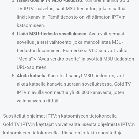
Hanki Gold IPTV M3U -tiedosto
: Kun olet tilannut Gold
TV IPTV -palvelun, saat M3U-tiedoston, joka sisältää
linkit kanaviin. Tämä tiedosto on välttämätön IPTV:n
katsomiseen.
Lisää M3U-tiedosto sovellukseen
: Avaa valitsemasi
sovellus ja etsi vaihtoehto, joka mahdollistaa M3U-
tiedoston lisäämisen. Esimerkiksi VLC:ssä voit valita
“Media” > “Avaa verkko-osoite” ja syöttää M3U-tiedoston
URL-osoitteen.
Aloita katselu
: Kun olet lisännyt M3U-tiedoston, voit
alkaa katsella kanavia suoraan sovelluksessa. Gold TV
IPTV:n avulla voit nauttia yli 36 000 kanavasta, joten
valinnanvaraa riittää!
Suositellut ohjelmat IPTV:n katsomiseen tietokoneella
Gold TV IPTV:n käyttäjät voivat valita useista ohjelmista IPTV:n
katsomiseen tietokoneella. Tässä on joitakin suositeltuja