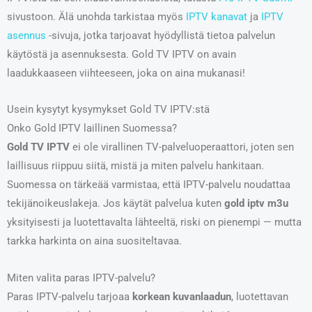
sivustoon. Älä unohda tarkistaa myös
IPTV kanavat
ja
IPTV
asennus
-sivuja, jotka tarjoavat hyödyllistä tietoa palvelun
käytöstä ja asennuksesta. Gold TV IPTV on avain
laadukkaaseen viihteeseen, joka on aina mukanasi!
Usein kysytyt kysymykset Gold TV IPTV:stä
Onko Gold IPTV laillinen Suomessa?
Gold TV IPTV
ei ole virallinen TV-palveluoperaattori, joten sen
laillisuus riippuu siitä, mistä ja miten palvelu hankitaan.
Suomessa on tärkeää varmistaa, että IPTV-palvelu noudattaa
tekijänoikeuslakeja. Jos käytät palvelua kuten
gold iptv m3u
yksityisesti ja luotettavalta lähteeltä, riski on pienempi — mutta
tarkka harkinta on aina suositeltavaa.
Miten valita paras IPTV-palvelu?
Paras IPTV-palvelu tarjoaa
korkean kuvanlaadun
, luotettavan