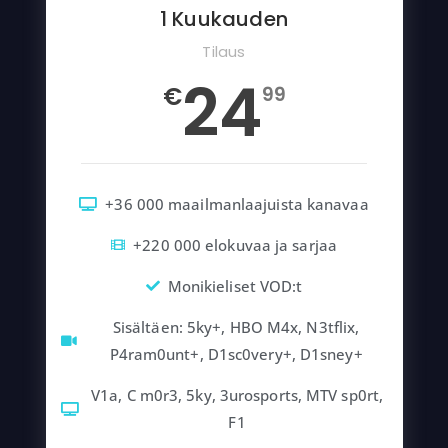
1 Kuukauden
Tilaus
24
€
99
+36 000 maailmanlaajuista kanavaa
+220 000 elokuvaa ja sarjaa
Monikieliset VOD:t
Sisältäen: 5ky+, HBO M4x, N3tflix,
P4ram0unt+, D1sc0very+, D1sney+
V1a, C m0r3, 5ky, 3urosports, MTV sp0rt,
F1