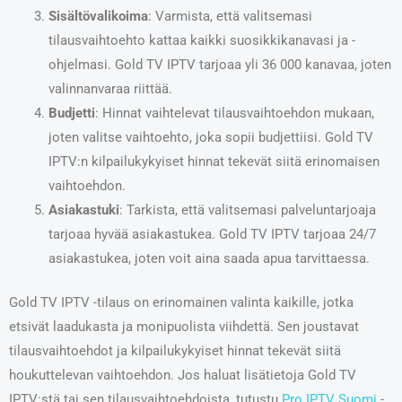
Sisältövalikoima
: Varmista, että valitsemasi
tilausvaihtoehto kattaa kaikki suosikkikanavasi ja -
ohjelmasi. Gold TV IPTV tarjoaa yli 36 000 kanavaa, joten
valinnanvaraa riittää.
Budjetti
: Hinnat vaihtelevat tilausvaihtoehdon mukaan,
joten valitse vaihtoehto, joka sopii budjettiisi. Gold TV
IPTV:n kilpailukykyiset hinnat tekevät siitä erinomaisen
vaihtoehdon.
Asiakastuki
: Tarkista, että valitsemasi palveluntarjoaja
tarjoaa hyvää asiakastukea. Gold TV IPTV tarjoaa 24/7
asiakastukea, joten voit aina saada apua tarvittaessa.
Gold TV IPTV -tilaus on erinomainen valinta kaikille, jotka
etsivät laadukasta ja monipuolista viihdettä. Sen joustavat
tilausvaihtoehdot ja kilpailukykyiset hinnat tekevät siitä
houkuttelevan vaihtoehdon. Jos haluat lisätietoja Gold TV
IPTV:stä tai sen tilausvaihtoehdoista, tutustu
Pro IPTV Suomi
-