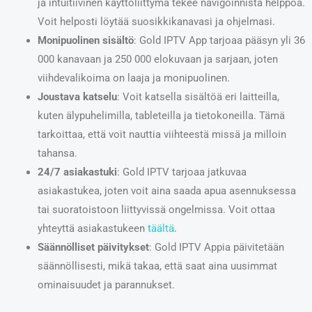
ja intuitiivinen käyttöliittymä tekee navigoinnista helppoa.
Voit helposti löytää suosikkikanavasi ja ohjelmasi.
Monipuolinen sisältö
: Gold IPTV App tarjoaa pääsyn yli 36
000 kanavaan ja 250 000 elokuvaan ja sarjaan, joten
viihdevalikoima on laaja ja monipuolinen.
Joustava katselu
: Voit katsella sisältöä eri laitteilla,
kuten älypuhelimilla, tableteilla ja tietokoneilla. Tämä
tarkoittaa, että voit nauttia viihteestä missä ja milloin
tahansa.
24/7 asiakastuki
: Gold IPTV tarjoaa jatkuvaa
asiakastukea, joten voit aina saada apua asennuksessa
tai suoratoistoon liittyvissä ongelmissa. Voit ottaa
yhteyttä asiakastukeen
täältä
.
Säännölliset päivitykset
: Gold IPTV Appia päivitetään
säännöllisesti, mikä takaa, että saat aina uusimmat
ominaisuudet ja parannukset.