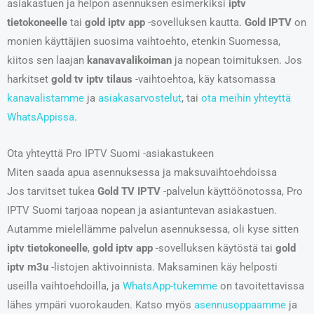
asiakastuen ja helpon asennuksen esimerkiksi
iptv
tietokoneelle
tai
gold iptv app
-sovelluksen kautta.
Gold IPTV
on
monien käyttäjien suosima vaihtoehto, etenkin Suomessa,
kiitos sen laajan
kanavavalikoiman
ja nopean toimituksen. Jos
harkitset
gold tv iptv tilaus
-vaihtoehtoa, käy katsomassa
kanavalistamme
ja
asiakasarvostelut
, tai
ota meihin yhteyttä
WhatsAppissa
.
Ota yhteyttä Pro IPTV Suomi -asiakastukeen
Miten saada apua asennuksessa ja maksuvaihtoehdoissa
Jos tarvitset tukea
Gold TV IPTV
-palvelun käyttöönotossa, Pro
IPTV Suomi tarjoaa nopean ja asiantuntevan asiakastuen.
Autamme mielellämme palvelun asennuksessa, oli kyse sitten
iptv tietokoneelle
,
gold iptv app
-sovelluksen käytöstä tai
gold
iptv m3u
-listojen aktivoinnista. Maksaminen käy helposti
useilla vaihtoehdoilla, ja
WhatsApp-tukemme
on tavoitettavissa
lähes ympäri vuorokauden. Katso myös
asennusoppaamme
ja