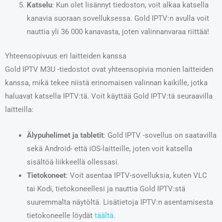
Katselu
: Kun olet lisännyt tiedoston, voit alkaa katsella
kanavia suoraan sovelluksessa. Gold IPTV:n avulla voit
nauttia yli 36 000 kanavasta, joten valinnanvaraa riittää!
Yhteensopivuus eri laitteiden kanssa
Gold IPTV M3U -tiedostot ovat yhteensopivia monien laitteiden
kanssa, mikä tekee niistä erinomaisen valinnan kaikille, jotka
haluavat katsella IPTV:tä. Voit käyttää Gold IPTV:tä seuraavilla
laitteilla:
Älypuhelimet ja tabletit
: Gold IPTV -sovellus on saatavilla
sekä Android- että iOS-laitteille, joten voit katsella
sisältöä liikkeellä ollessasi.
Tietokoneet
: Voit asentaa IPTV-sovelluksia, kuten VLC
tai Kodi, tietokoneellesi ja nauttia Gold IPTV:stä
suuremmalta näytöltä. Lisätietoja IPTV:n asentamisesta
tietokoneelle löydät
täältä
.