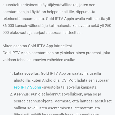
suunniteltu erityisesti käyttäjäystävälliseksi, joten sen
asentaminen ja käyttö on helppoa kaikille, riippumatta
teknisestä osaamisesta. Gold IPTV Appin avulla voit nauttia yli
36 000 kansainvälisestä ja kotimaisesta kanavasta sekä yli 250
000 elokuvasta ja sarjasta suoraan laitteeltasi.
Miten asentaa Gold IPTV App laitteellesi
Gold IPTV Appin asentaminen on yksinkertainen prosessi, joka
voidaan tehdä seuraavien vaiheiden avulla:
Lataa sovellus
: Gold IPTV App on saatavilla useilla
alustoilla, kuten Android ja iOS. Voit ladata sen suoraan
Pro IPTV Suomi
-sivustolta tai sovelluskaupasta.
Asennus
: Kun olet ladannut sovelluksen, avaa se ja
seuraa asennusohjeita. Varmista, että laitteesi asetukset
sallivat sovellusten asentamisen tuntemattomista
lähteistä, mikäli lataat sovelluksen ulkopuoliselta