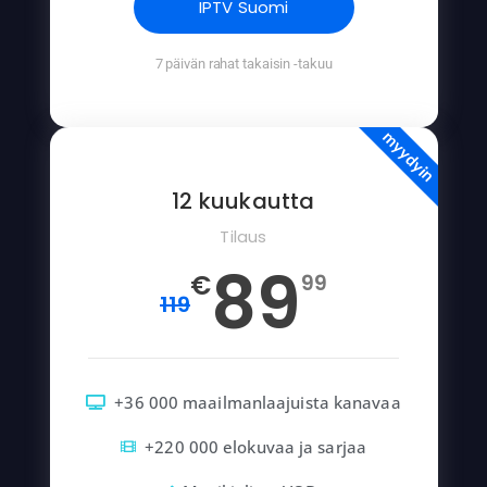
IPTV Suomi
7 päivän rahat takaisin -takuu
myydyin
12 kuukautta
Tilaus
89
€
99
119
+36 000 maailmanlaajuista kanavaa
+220 000 elokuvaa ja sarjaa