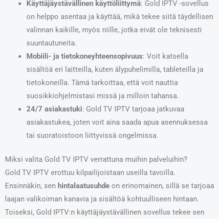
Käyttäjäystävällinen käyttöliittymä
: Gold IPTV -sovellus
on helppo asentaa ja käyttää, mikä tekee siitä täydellisen
valinnan kaikille, myös niille, jotka eivät ole teknisesti
suuntautuneita.
Mobiili- ja tietokoneyhteensopivuus
: Voit katsella
sisältöä eri laitteilla, kuten älypuhelimilla, tableteilla ja
tietokoneilla. Tämä tarkoittaa, että voit nauttia
suosikkiohjelmistasi missä ja milloin tahansa.
24/7 asiakastuki
: Gold TV IPTV tarjoaa jatkuvaa
asiakastukea, joten voit aina saada apua asennuksessa
tai suoratoistoon liittyvissä ongelmissa.
Miksi valita Gold TV IPTV verrattuna muihin palveluihin?
Gold TV IPTV erottuu kilpailijoistaan useilla tavoilla.
Ensinnäkin, sen
hintalaatusuhde
on erinomainen, sillä se tarjoaa
laajan valikoiman kanavia ja sisältöä kohtuulliseen hintaan.
Toiseksi, Gold IPTV:n käyttäjäystävällinen sovellus tekee sen