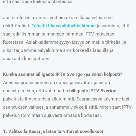
että saat apua kaikissa tilanteissa.
Jos et ole vielä varma, voit aina kokeilla palveluamme
riskittömästi.
Tutustu tilausvaihtoehtoihimme
ja varmista, että
saat edullisimman ja monipuolisimman IPTV-ratkaisun
Ruotsissa. Asiakkaidemme tyytyväisyys on meille tärkeää, ja
siksi tarjoamme palvelumme aina korkealla laadulla ja
asiakasta kunnioittaen.
Kuinka asennat billigaste IPTV Sverige -palvelun helposti?
Asennusprosessimme on nopea ja vaivaton, ja se on
suunniteltu niin, että voit nauttia
billigaste IPTV Sverige
-
palvelusta ilman turhaa säätämistä. Seuraavassa käymme läpi
asennuksen vaiheet ja annamme vinkkejä siitä, miten saat IPTV-
palvelun toimimaan sujuvasti omassa kodissasi.
1. Valitse laitteesi ja lataa tarvittavat sovellukset