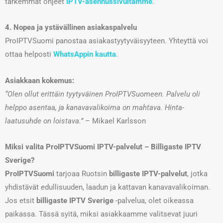
tarkemmat ohjeet
IPTV-asennussivultamme
.
4. Nopea ja ystävällinen asiakaspalvelu
ProIPTVSuomi panostaa asiakastyytyväisyyteen. Yhteyttä voi
ottaa helposti
WhatsAppin kautta
.
Asiakkaan kokemus:
“Olen ollut erittäin tyytyväinen ProIPTVSuomeen. Palvelu oli
helppo asentaa, ja kanavavalikoima on mahtava. Hinta-
laatusuhde on loistava.”
– Mikael Karlsson
Miksi valita ProIPTVSuomi IPTV-palvelut – Billigaste IPTV
Sverige?
ProIPTVSuomi
tarjoaa Ruotsin
billigaste IPTV-palvelut
, jotka
yhdistävät edullisuuden, laadun ja kattavan kanavavalikoiman.
Jos etsit
billigaste IPTV Sverige
-palvelua, olet oikeassa
paikassa. Tässä syitä, miksi asiakkaamme valitsevat juuri