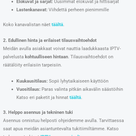
Elokuvat ja sarjat:
Uusimmat elokuvat ja hittisarjat
Lastenkanavat:
Viihdettä perheen pienimmille
Koko kanavalistan näet
täältä
.
2. Edullinen hinta ja erilaiset tilausvaihtoehdot
Meidän avulla asiakkaat voivat nauttia laadukkaasta IPTV-
palvelusta
kohtuulliseen hintaan
. Tilausvaihtoehdot on
räätälöity erilaisiin tarpeisiin.
Kuukausitilaus:
Sopii lyhytaikaiseen käyttöön
Vuositilaus:
Paras valinta pitkän aikavälin säästöihin
Katso eri paketit ja hinnat
täältä
.
3. Helppo asennus ja tekninen tuki
Asennus onnistuu helposti ohjeidemme avulla. Tarvittaessa
saat apua meidän asiantuntevalta tukitiimiltämme. Katso