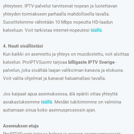
yhteyteen. IPTV-palvelut tarvitsevat nopean ja luotettavan
yhteyden toimiakseen parhaalla mahdollisella tavalla.
Suosittelemme vähintään 10 Mbps nopeutta HD-laadun
katseluun. Voit tarkistaa internet-nopeutesi
täällä
.
4. Nauti sisällöstäsi
Kun kaikki on asennettu ja yhteys on muodostettu, voit aloittaa
katselun. ProIPTVSuomi tarjoaa
billigaste IPTV Sverige
-
palvelun, joka sisältää laajan valikoiman kanavia ja elokuvia.
Voit valita ohjelmat ja kanavat haluamallasi tavalla.
Jos kaipaat apua asennuksessa, älä epäröi ottaa yhteyttä
asiakastukeemme
täällä
. Meidän tukitiimimme on valmiina
auttamaan sinua koko asennusprosessin ajan.
Asennuksen etuja
ProIPTVSuomi tarjoaa helpon ja nopean asennusprosessin,