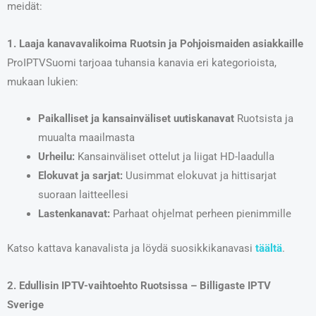
meidät:
1. Laaja kanavavalikoima Ruotsin ja Pohjoismaiden asiakkaille
ProIPTVSuomi tarjoaa tuhansia kanavia eri kategorioista,
mukaan lukien:
Paikalliset ja kansainväliset uutiskanavat
Ruotsista ja
muualta maailmasta
Urheilu:
Kansainväliset ottelut ja liigat HD-laadulla
Elokuvat ja sarjat:
Uusimmat elokuvat ja hittisarjat
suoraan laitteellesi
Lastenkanavat:
Parhaat ohjelmat perheen pienimmille
Katso kattava kanavalista ja löydä suosikkikanavasi
täältä
.
2. Edullisin IPTV-vaihtoehto Ruotsissa – Billigaste IPTV
Sverige