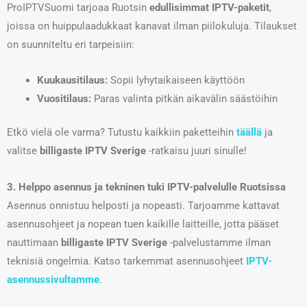
ProIPTVSuomi tarjoaa Ruotsin
edullisimmat IPTV-paketit
,
joissa on huippulaadukkaat kanavat ilman piilokuluja. Tilaukset
on suunniteltu eri tarpeisiin:
Kuukausitilaus:
Sopii lyhytaikaiseen käyttöön
Vuositilaus:
Paras valinta pitkän aikavälin säästöihin
Etkö vielä ole varma? Tutustu kaikkiin paketteihin
täällä
ja
valitse
billigaste IPTV Sverige
-ratkaisu juuri sinulle!
3. Helppo asennus ja tekninen tuki IPTV-palvelulle Ruotsissa
Asennus onnistuu helposti ja nopeasti. Tarjoamme kattavat
asennusohjeet ja nopean tuen kaikille laitteille, jotta pääset
nauttimaan
billigaste IPTV Sverige
-palvelustamme ilman
teknisiä ongelmia. Katso tarkemmat asennusohjeet
IPTV-
asennussivultamme
.