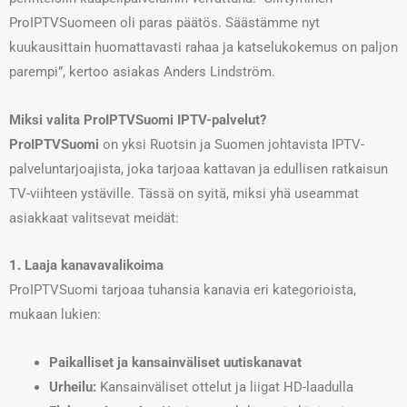
ProIPTVSuomeen oli paras päätös. Säästämme nyt
kuukausittain huomattavasti rahaa ja katselukokemus on paljon
parempi”, kertoo asiakas Anders Lindström.
Miksi valita ProIPTVSuomi IPTV-palvelut?
ProIPTVSuomi
on yksi Ruotsin ja Suomen johtavista IPTV-
palveluntarjoajista, joka tarjoaa kattavan ja edullisen ratkaisun
TV-viihteen ystäville. Tässä on syitä, miksi yhä useammat
asiakkaat valitsevat meidät:
1. Laaja kanavavalikoima
ProIPTVSuomi tarjoaa tuhansia kanavia eri kategorioista,
mukaan lukien:
Paikalliset ja kansainväliset uutiskanavat
Urheilu:
Kansainväliset ottelut ja liigat HD-laadulla