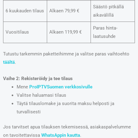
Säästö pitkällä
6 kuukauden tilaus
Alkaen 79,99 €
aikavälillä
Paras hinta-
Vuositilaus
Alkaen 119,99 €
laatusuhde
Tutustu tarkemmin paketteihimme ja valitse paras vaihtoehto
täältä
.
Vaihe 2: Rekisteröidy ja tee tilaus
Mene
ProIPTVSuomen verkkosivulle
Valitse haluamasi tilaus
Täytä tilauslomake ja suorita maksu helposti ja
turvallisesti
Jos tarvitset apua tilauksen tekemisessä, asiakaspalvelumme
on tavoitettavissa
WhatsAppin kautta
.