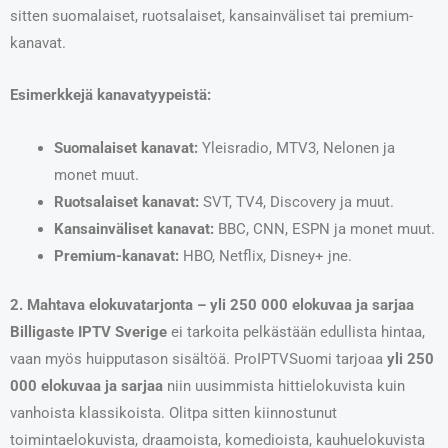
sitten suomalaiset, ruotsalaiset, kansainväliset tai premium-
kanavat.
Esimerkkejä kanavatyypeistä:
Suomalaiset kanavat:
Yleisradio, MTV3, Nelonen ja
monet muut.
Ruotsalaiset kanavat:
SVT, TV4, Discovery ja muut.
Kansainväliset kanavat:
BBC, CNN, ESPN ja monet muut.
Premium-kanavat:
HBO, Netflix, Disney+ jne.
2. Mahtava elokuvatarjonta – yli 250 000 elokuvaa ja sarjaa
Billigaste IPTV Sverige
ei tarkoita pelkästään edullista hintaa,
vaan myös huipputason sisältöä. ProIPTVSuomi tarjoaa
yli 250
000 elokuvaa ja sarjaa
niin uusimmista hittielokuvista kuin
vanhoista klassikoista. Olitpa sitten kiinnostunut
toimintaelokuvista, draamoista, komedioista, kauhuelokuvista