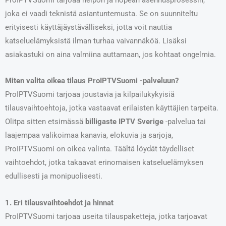
joka ei vaadi teknistä asiantuntemusta. Se on suunniteltu
erityisesti käyttäjäystävälliseksi, jotta voit nauttia
katseluelämyksistä ilman turhaa vaivannäköä. Lisäksi
asiakastuki on aina valmiina auttamaan, jos kohtaat ongelmia.
Miten valita oikea tilaus ProIPTVSuomi -palveluun?
ProIPTVSuomi tarjoaa joustavia ja kilpailukykyisiä
tilausvaihtoehtoja, jotka vastaavat erilaisten käyttäjien tarpeita.
Olitpa sitten etsimässä
billigaste IPTV Sverige
-palvelua tai
laajempaa valikoimaa kanavia, elokuvia ja sarjoja,
ProIPTVSuomi on oikea valinta. Täältä löydät täydelliset
vaihtoehdot, jotka takaavat erinomaisen katseluelämyksen
edullisesti ja monipuolisesti.
1. Eri tilausvaihtoehdot ja hinnat
ProIPTVSuomi tarjoaa useita tilauspaketteja, jotka tarjoavat