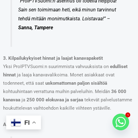
“ProIPTVSuomi:n asennus oli todella helppoa!
Sain sen toimimaan heti, eikä minun tarvinnut
tehdä mitään monimutkaista. Loistavaa!” –
Sanna, Tampere
3. Kilpailukykyiset hinnat ja laajat kanavapaketit
Yksi ProIPTVSuomi:n suurimmista vahvuuksista on
edulliset
hinnat
ja laaja kanavavalikoima. Monet asiakkaat ovat
todenneet, että saat
uskomattoman paljon sisältöä
kohtuuhintaan verrattuna muihin palveluihin. Meidän
36 000
kanavaa
ja
250 000 elokuvaa ja sarjaa
tekevät palvelustamme
houkuttelevan vaihtoehdon kaikille viihteen ystäville.
1
FI
Asiakaspalaute: