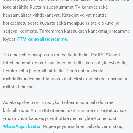
joka sisältää Ruotsin suosituimmat TV-kanavat sekä
kansainväliset viihdekanavat. Katsojat voivat nauttia
korkealaatuisesta kuvasta sekä monipuolisista elokuva- ja
sarjavalikoimista. Tarkemman katsauksen kanavatarjontaamme
löydät
IPTV-kanavalistastamme
.
Tekninen yhteensopivuus on meille tärkeää. ProIPTVSuomi
toimii saumattomasti useilla eri laitteilla, kuten älytelevisioilla,
tietokoneilla ja mobiililaitteilla. Tämä antaa sinulle
mahdollisuuden nauttia suosikkiohjelmistasi missä tahansa ja
milloin tahansa.
Asiakaspalvelu on myös yksi tärkeimmistä palvelumme
kulmakivistä. Ammattitaitoinen tukitiimimme on käytettävissä
ympäri vuorokauden, ja voit ottaa meihin yhteyttä helposti
WhatsAppin kautta
. Nopea ja ystävällinen palvelu varmistaa,