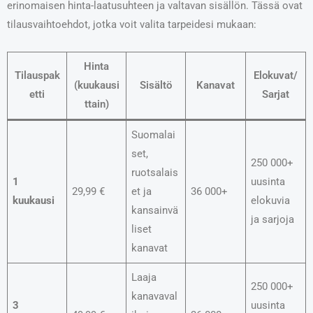
erinomaisen hinta-laatusuhteen ja valtavan sisällön. Tässä ovat
tilausvaihtoehdot, jotka voit valita tarpeidesi mukaan:
Hinta
Tilauspak
Elokuvat/
(kuukausi
Sisältö
Kanavat
etti
Sarjat
ttain)
Suomalai
set,
250 000+
ruotsalais
1
uusinta
29,99 €
et ja
36 000+
kuukausi
elokuvia
kansainvä
ja sarjoja
liset
kanavat
Laaja
250 000+
kanavaval
3
uusinta