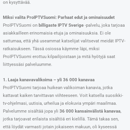
on kysyttävää.
Miksi valita ProIPTVSuomi: Parhaat edut ja ominaisuudet
ProIPTVSuomi on
billigaste IPTV Sverige
-palvelu, joka tarjoaa
asiakkailleen erinomaisia etuja ja ominaisuuksia. Ei ole
sattumaa, että yhä useammat katselijat valitsevat meidät IPTV-
ratkaisukseen. Tässä osiossa käymme läpi, miksi
ProIPTVSuomi erottuu kilpailijoistaan ja mitä hyötyjä saat
liittyessäsi palveluumme.
1. Laaja kanavavalikoima – yli 36 000 kanavaa
ProIPTVSuomi tarjoaa huikean valikoiman kanavia, jotka
kattavat kaiken tarvittavan viihteeseen. Voit katsella suosikki-
tv-ohjelmasi, uutisia, urheilua ja elokuvia ympäri maailmaa.
Palvelumme sisältää jopa yli
36 000 kansainvälistä kanavaa
,
jotka tarjoavat erilaista sisältöä eri kielillä. Tämä takaa sen,
että löydät varmasti jotain jokaiseen makuun, oli kyseessä