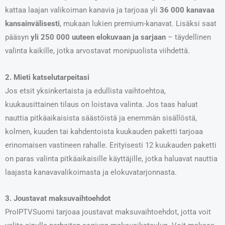
kattaa laajan valikoiman kanavia ja tarjoaa yli
36 000 kanavaa
kansainvälisesti
, mukaan lukien premium-kanavat. Lisäksi saat
pääsyn
yli 250 000 uuteen elokuvaan ja sarjaan
– täydellinen
valinta kaikille, jotka arvostavat monipuolista viihdettä.
2. Mieti katselutarpeitasi
Jos etsit yksinkertaista ja edullista vaihtoehtoa,
kuukausittainen tilaus on loistava valinta. Jos taas haluat
nauttia pitkäaikaisista säästöistä ja enemmän sisällöstä,
kolmen, kuuden tai kahdentoista kuukauden paketti tarjoaa
erinomaisen vastineen rahalle. Erityisesti 12 kuukauden paketti
on paras valinta pitkäaikaisille käyttäjille, jotka haluavat nauttia
laajasta kanavavalikoimasta ja elokuvatarjonnasta.
3. Joustavat maksuvaihtoehdot
ProIPTVSuomi tarjoaa joustavat maksuvaihtoehdot, jotta voit