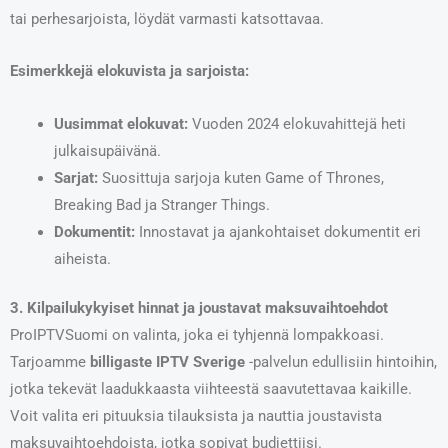
tai perhesarjoista, löydät varmasti katsottavaa.
Esimerkkejä elokuvista ja sarjoista:
Uusimmat elokuvat:
Vuoden 2024 elokuvahittejä heti
julkaisupäivänä.
Sarjat:
Suosittuja sarjoja kuten Game of Thrones,
Breaking Bad ja Stranger Things.
Dokumentit:
Innostavat ja ajankohtaiset dokumentit eri
aiheista.
3. Kilpailukykyiset hinnat ja joustavat maksuvaihtoehdot
ProIPTVSuomi on valinta, joka ei tyhjennä lompakkoasi.
Tarjoamme
billigaste IPTV Sverige
-palvelun edullisiin hintoihin,
jotka tekevät laadukkaasta viihteestä saavutettavaa kaikille.
Voit valita eri pituuksia tilauksista ja nauttia joustavista
maksuvaihtoehdoista, jotka sopivat budjettiisi.