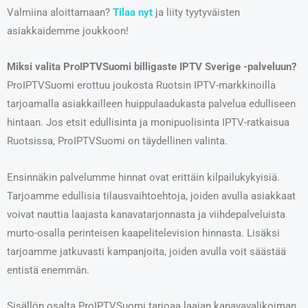
Valmiina aloittamaan?
Tilaa nyt
ja liity tyytyväisten
asiakkaidemme joukkoon!
Miksi valita ProIPTVSuomi billigaste IPTV Sverige -palveluun?
ProIPTVSuomi erottuu joukosta Ruotsin IPTV-markkinoilla
tarjoamalla asiakkailleen huippulaadukasta palvelua edulliseen
hintaan. Jos etsit edullisinta ja monipuolisinta IPTV-ratkaisua
Ruotsissa, ProIPTVSuomi on täydellinen valinta.
Ensinnäkin palvelumme hinnat ovat erittäin kilpailukykyisiä.
Tarjoamme edullisia tilausvaihtoehtoja, joiden avulla asiakkaat
voivat nauttia laajasta kanavatarjonnasta ja viihdepalveluista
murto-osalla perinteisen kaapelitelevision hinnasta. Lisäksi
tarjoamme jatkuvasti kampanjoita, joiden avulla voit säästää
entistä enemmän.
Sisällön osalta ProIPTVSuomi tarjoaa laajan kanavavalikoiman,