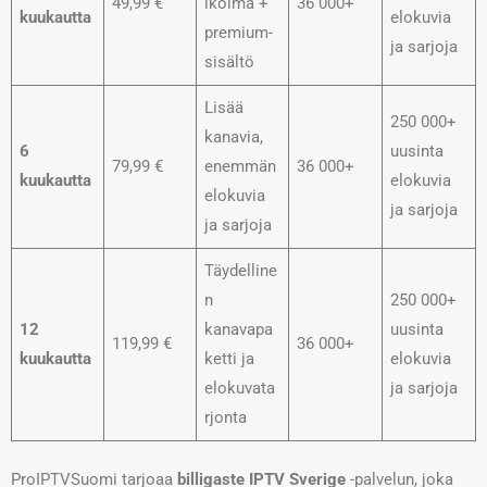
49,99 €
ikoima +
36 000+
kuukautta
elokuvia
premium-
ja sarjoja
sisältö
Lisää
250 000+
kanavia,
6
uusinta
79,99 €
enemmän
36 000+
kuukautta
elokuvia
elokuvia
ja sarjoja
ja sarjoja
Täydelline
n
250 000+
12
kanavapa
uusinta
119,99 €
36 000+
kuukautta
ketti ja
elokuvia
elokuvata
ja sarjoja
rjonta
ProIPTVSuomi tarjoaa
billigaste IPTV Sverige
-palvelun, joka