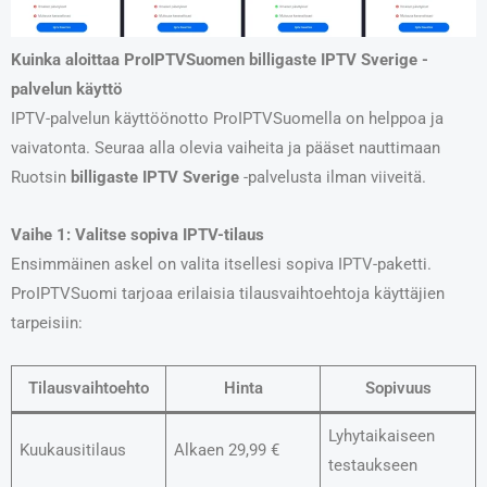
Kuinka aloittaa ProIPTVSuomen billigaste IPTV Sverige -
palvelun käyttö
IPTV-palvelun käyttöönotto ProIPTVSuomella on helppoa ja
vaivatonta. Seuraa alla olevia vaiheita ja pääset nauttimaan
Ruotsin
billigaste IPTV Sverige
-palvelusta ilman viiveitä.
Vaihe 1: Valitse sopiva IPTV-tilaus
Ensimmäinen askel on valita itsellesi sopiva IPTV-paketti.
ProIPTVSuomi tarjoaa erilaisia tilausvaihtoehtoja käyttäjien
tarpeisiin:
Tilausvaihtoehto
Hinta
Sopivuus
Lyhytaikaiseen
Kuukausitilaus
Alkaen 29,99 €
testaukseen