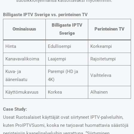
suosikkiohjelmansa katsottavaksi myöhemmin.
Billigaste IPTV Sverige vs. perinteinen TV
Billigaste IPTV
Ominaisuus
Perinteinen TV
Sverige
Hinta
Edullisempi
Korkeampi
Kanavavalikoima
Laajempi
Rajoitetumpi
Kuva- ja
Parempi (HD ja
Vaihteleva
äänenlaatu
4K)
Käyttömukavuus
Korkea
Alhainen
Case Study:
Useat Ruotsalaiset käyttäjät ovat siirtyneet IPTV-palveluihin,
kuten ProIPTVSuomi, koska ne tarjoavat huomattavia säästöjä
perinteisiin kaapelipalveluihin verrattuna. “Siirtyminen