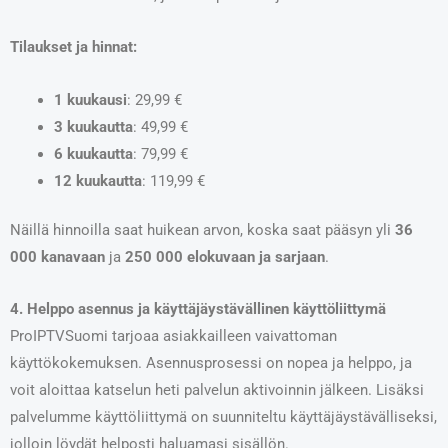
Tilaukset ja hinnat:
1 kuukausi
: 29,99 €
3 kuukautta
: 49,99 €
6 kuukautta
: 79,99 €
12 kuukautta
: 119,99 €
Näillä hinnoilla saat huikean arvon, koska saat pääsyn yli
36
000 kanavaan
ja
250 000 elokuvaan ja sarjaan
.
4. Helppo asennus ja käyttäjäystävällinen käyttöliittymä
ProIPTVSuomi tarjoaa asiakkailleen vaivattoman
käyttökokemuksen. Asennusprosessi on nopea ja helppo, ja
voit aloittaa katselun heti palvelun aktivoinnin jälkeen. Lisäksi
palvelumme käyttöliittymä on suunniteltu käyttäjäystävälliseksi,
jolloin löydät helposti haluamasi sisällön.