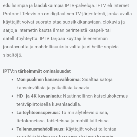
edullisimpia ja laadukkaimpia IPTV-palveluja. IPTV eli Internet
Protocol Television on digitaalinen TV-järjestelmä, jonka avulla
käyttäjät voivat suoratoistaa suosikkikanaviaan, elokuvia ja
sarjoja internetin kautta ilman perinteistä kaapeli- tai
satelliittiyhteyttä. IPTV tarjoaa käyttäjille enemmän
joustavuutta ja mahdollisuuksia valita juuri heille sopivia
sisältöjä.
IPTV:n tärkeimmät ominaisuudet
Monipuolinen kanavavalikoima:
Sisältää satoja
kansainvälisiä ja paikallisia kanavia.
HD- ja 4K-kuvanlaatu:
Nautinnollinen katselukokemus
teräväpiirtoisella kuvanlaadulla.
Laiteyhteensopivuus:
Toimii älytelevisioissa,
tietokoneissa, tableteissa ja mobiililaitteissa.
Tallennusmahdollisuus:
Käyttäjät voivat tallentaa