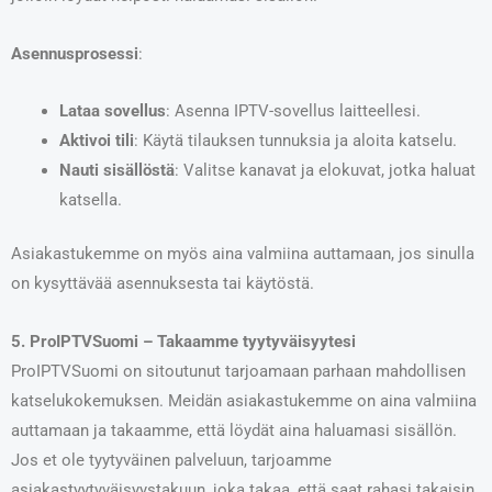
Asennusprosessi
:
Lataa sovellus
: Asenna IPTV-sovellus laitteellesi.
Aktivoi tili
: Käytä tilauksen tunnuksia ja aloita katselu.
Nauti sisällöstä
: Valitse kanavat ja elokuvat, jotka haluat
katsella.
Asiakastukemme on myös aina valmiina auttamaan, jos sinulla
on kysyttävää asennuksesta tai käytöstä.
5. ProIPTVSuomi – Takaamme tyytyväisyytesi
ProIPTVSuomi on sitoutunut tarjoamaan parhaan mahdollisen
katselukokemuksen. Meidän asiakastukemme on aina valmiina
auttamaan ja takaamme, että löydät aina haluamasi sisällön.
Jos et ole tyytyväinen palveluun, tarjoamme
asiakastyytyväisyystakuun, joka takaa, että saat rahasi takaisin,