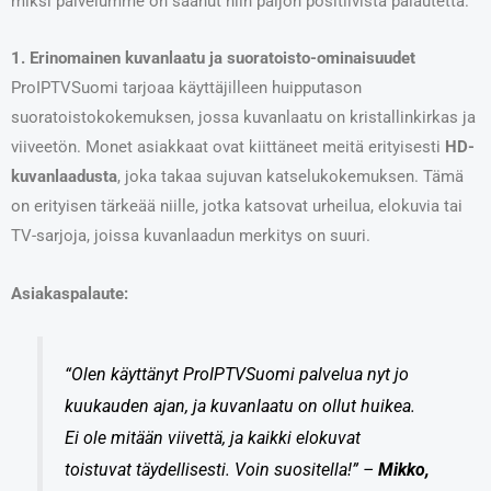
miksi palvelumme on saanut niin paljon positiivista palautetta.
1. Erinomainen kuvanlaatu ja suoratoisto-ominaisuudet
ProIPTVSuomi tarjoaa käyttäjilleen huipputason
suoratoistokokemuksen, jossa kuvanlaatu on kristallinkirkas ja
viiveetön. Monet asiakkaat ovat kiittäneet meitä erityisesti
HD-
kuvanlaadusta
, joka takaa sujuvan katselukokemuksen. Tämä
on erityisen tärkeää niille, jotka katsovat urheilua, elokuvia tai
TV-sarjoja, joissa kuvanlaadun merkitys on suuri.
Asiakaspalaute:
“Olen käyttänyt ProIPTVSuomi palvelua nyt jo
kuukauden ajan, ja kuvanlaatu on ollut huikea.
Ei ole mitään viivettä, ja kaikki elokuvat
toistuvat täydellisesti. Voin suositella!” –
Mikko,