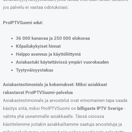
jos palvelu ei vastaa odotuksiasi.
ProIPTVSuomi edut:
36 000 kanavaa ja 250 000 elokuvaa
Kilpailukykyiset hinnat
Helppo asennus ja käyttöliittymä
Asiakastuki käytettävissä ympäri vuorokauden
Tyytyväisyystakuu
Asiakastestimonials ja kokemukset: Miksi asiakkaat
rakastavat ProIPTVSuomi-palvelua
Asiakastestimonials ja arvostelut ovat erinomainen tapa saada
käsitys siitä, miksi ProIPTVSuomi on
billigaste IPTV Sverige
-
valinta yhä useammalle asiakkaalle. Tässä osiossa
käsittelemme joitakin asiakkailtamme saatuja arvosteluja ja