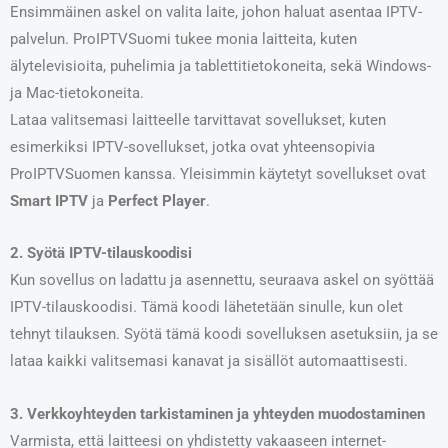
Ensimmäinen askel on valita laite, johon haluat asentaa IPTV-
palvelun. ProIPTVSuomi tukee monia laitteita, kuten
älytelevisioita, puhelimia ja tablettitietokoneita, sekä Windows-
ja Mac-tietokoneita.
Lataa valitsemasi laitteelle tarvittavat sovellukset, kuten
esimerkiksi IPTV-sovellukset, jotka ovat yhteensopivia
ProIPTVSuomen kanssa. Yleisimmin käytetyt sovellukset ovat
Smart IPTV
ja
Perfect Player
.
2. Syötä IPTV-tilauskoodisi
Kun sovellus on ladattu ja asennettu, seuraava askel on syöttää
IPTV-tilauskoodisi. Tämä koodi lähetetään sinulle, kun olet
tehnyt tilauksen. Syötä tämä koodi sovelluksen asetuksiin, ja se
lataa kaikki valitsemasi kanavat ja sisällöt automaattisesti.
3. Verkkoyhteyden tarkistaminen ja yhteyden muodostaminen
Varmista, että laitteesi on yhdistetty vakaaseen internet-