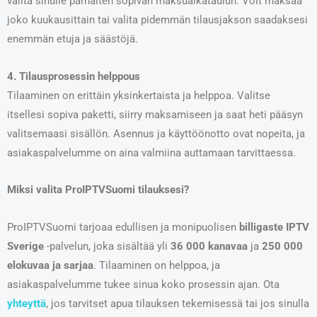
valita sinulle parhaiten sopivan maksuaikataulun. Voit maksaa
joko kuukausittain tai valita pidemmän tilausjakson saadaksesi
enemmän etuja ja säästöjä.
4. Tilausprosessin helppous
Tilaaminen on erittäin yksinkertaista ja helppoa. Valitse
itsellesi sopiva paketti, siirry maksamiseen ja saat heti pääsyn
valitsemaasi sisällön. Asennus ja käyttöönotto ovat nopeita, ja
asiakaspalvelumme on aina valmiina auttamaan tarvittaessa.
Miksi valita ProIPTVSuomi tilauksesi?
ProIPTVSuomi tarjoaa edullisen ja monipuolisen
billigaste IPTV
Sverige
-palvelun, joka sisältää yli
36 000 kanavaa
ja
250 000
elokuvaa ja sarjaa
. Tilaaminen on helppoa, ja
asiakaspalvelumme tukee sinua koko prosessin ajan. Ota
yhteyttä
, jos tarvitset apua tilauksen tekemisessä tai jos sinulla